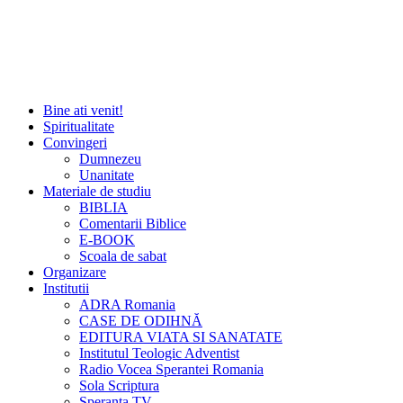
Bine ati venit!
Spiritualitate
Convingeri
Dumnezeu
Unanitate
Materiale de studiu
BIBLIA
Comentarii Biblice
E-BOOK
Scoala de sabat
Organizare
Institutii
ADRA Romania
CASE DE ODIHNĂ
EDITURA VIATA SI SANATATE
Institutul Teologic Adventist
Radio Vocea Sperantei Romania
Sola Scriptura
Speranta TV