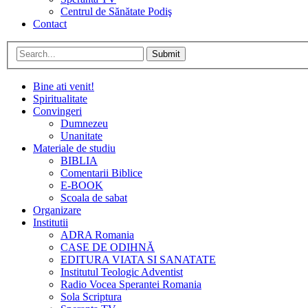
Centrul de Sănătate Podiş
Contact
Submit
Bine ati venit!
Spiritualitate
Convingeri
Dumnezeu
Unanitate
Materiale de studiu
BIBLIA
Comentarii Biblice
E-BOOK
Scoala de sabat
Organizare
Institutii
ADRA Romania
CASE DE ODIHNĂ
EDITURA VIATA SI SANATATE
Institutul Teologic Adventist
Radio Vocea Sperantei Romania
Sola Scriptura