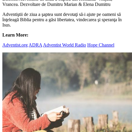
Vrancea. Dezvoltare de Dumitru Marian & Elena Dumitru
Adventiştii de ziua a şaptea sunt devotaţi să-i ajute pe oameni să
înţeleagă Biblia pentru a găsi libertatea, vindecarea şi speranţa în
Isus.
Learn More:
Adventist.org
ADRA
Adventist World Radio
Hope Channel