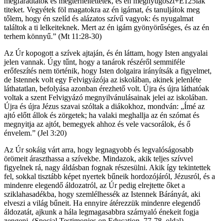
megfáradtatok és megterheltettetek, és én megnyugoszt+E125lak
titeket. Vegyétek föl magatokra az én igámat, és tanuljátok meg
tőlem, hogy én szelíd és alázatos szívű vagyok: és nyugalmat
találtok a ti lelkeiteknek. Mert az én igám gyönyörűséges, és az én
terhem könnyű.” (Mt 11:28-30)
Az Úr kopogott a szívek ajtaján, és én láttam, hogy Isten angyalai
jelen vannak. Úgy tűnt, hogy a tanárok részéről semmiféle
erőfeszítés nem történik, hogy Isten dolgaira irányítsák a figyelmet,
de Istennek volt egy Felvigyázója az iskolában, akinek jelenléte
láthatatlan, befolyása azonban érezhető volt. Újra és újra láthatóak
voltak a szent Felvigyázó megnyilvánulásainak jelei az iskolában.
Újra és újra Jézus szavai szóltak a diákokhoz, mondván: „Ímé az
ajtó előtt állok és zörgetek; ha valaki meghallja az én szómat és
megnyitja az ajtót, bemegyek ahhoz és vele vacsorálok, és ő
énvelem.” (Jel 3:20)
Az Úr sokáig várt arra, hogy legnagyobb és legvalóságosabb
örömeit áraszthassa a szívekbe. Mindazok, akik teljes szívvel
figyelnek rá, nagy áldásban fognak részesülni. Akik így tekintettek
fel, sokkal tisztább képet nyertek bűneik hordozójáról, Jézusról, és a
mindenre elegendő áldozatról, az Úr pedig elrejtette őket a
sziklahasadékba, hogy szemlélhessék az Istennek Bárányát, aki
elveszi a világ bűneit. Ha ennyire átérezzük mindenre elegendő
áldozatát, ajkunk a hála legmagasabbra szárnyaló énekeit fogja
zengeni. (Special Testimonies on Education, 77-78. oldal)