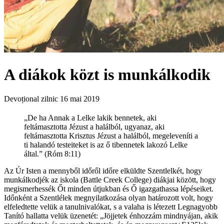
A diákok közt is munkálkodik
Devoțional zilnic
16 mai 2019
„De ha Annak a Lelke lakik bennetek, aki
feltámasztotta Jézust a halálból, ugyanaz, aki
feltámasztotta Krisztus Jézust a halálból, megeleveníti a
ti halandó testeiteket is az ő tibennetek lakozó Lelke
által.” (Róm 8:11)
Az Úr Isten a mennyből időről időre elküldte Szentlelkét, hogy
munkálkodjék az iskola (Battle Creek College) diákjai között, hogy
megismerhessék Őt minden útjukban és Ő igazgathassa lépéseiket.
Időnként a Szentlélek megnyilatkozása olyan határozott volt, hogy
elfeledtette velük a tanulnivalókat, s a valaha is létezett Legnagyobb
Tanító hallatta velük üzenetét: „Jöjjetek énhozzám mindnyájan, akik