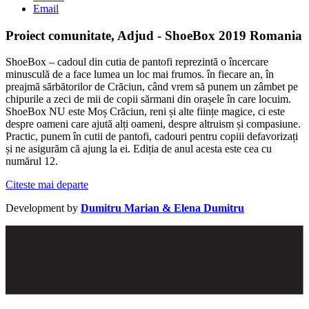
Email
Proiect comunitate, Adjud - ShoeBox 2019 Romania
ShoeBox – cadoul din cutia de pantofi reprezintă o încercare
minusculă de a face lumea un loc mai frumos. în fiecare an, în
preajmă sărbătorilor de Crăciun, când vrem să punem un zâmbet pe
chipurile a zeci de mii de copii sărmani din orașele în care locuim.
ShoeBox NU este Moș Crăciun, reni și alte ființe magice, ci este
despre oameni care ajută alți oameni, despre altruism și compasiune.
Practic, punem în cutii de pantofi, cadouri pentru copiii defavorizați
și ne asigurăm că ajung la ei. Ediția de anul acesta este cea cu
numărul 12.
Citeste mai departe
Development by
Dumitru Marian & Elena Dumitru