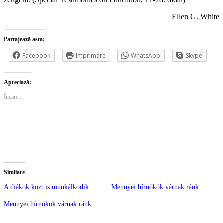
Ellen G. White
Partajează asta:
Facebook
Imprimare
WhatsApp
Skype
Apreciază:
Încarc...
Similare
A diákok közt is munkálkodik
Mennyei hírnökök várnak ránk
Mennyei hírnökök várnak ránk