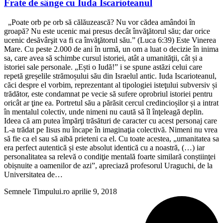
Frate de sânge cu Iuda Iscarioteanul
„Poate orb pe orb să călăuzească? Nu vor cădea amândoi în
groapă? Nu este ucenic mai presus decât învăţătorul său; dar orice
ucenic desăvârşit va fi ca învăţătorul său.” (Luca 6:39) Este Vinerea
Mare. Cu peste 2.000 de ani în urmă, un om a luat o decizie în inima
sa, care avea să schimbe cursul istoriei, atât a umanităţii, cât și a
istoriei sale personale. „Ești o Iudă!” i se spune astăzi celui care
repetă greșelile strămoșului său din Israelul antic. Iuda Iscarioteanul,
căci despre el vorbim, reprezentant al tipologiei isteţului subversiv și
trădător, este condamnat pe vecie să sufere oprobriul istoriei pentru
oricât ar ţine ea. Portretul său a părăsit cercul credincioșilor și a intrat
în mentalul colectiv, unde nimeni nu caută să îl înţeleagă deplin.
Ideea că am putea împărţi trăsături de caracter cu acest personaj care
L-a trădat pe Iisus nu încape în imaginaţia colectivă. Nimeni nu vrea
să fie ca el sau să aibă prieteni ca el. Cu toate acestea, „umanitatea sa
era perfect autentică și este absolut identică cu a noastră, (…) iar
personalitatea sa relevă o condiţie mentală foarte similară conștiinţei
obișnuite a oamenilor de azi”, apreciază profesorul Uraguchi, de la
Universitatea de…
Semnele Timpului.ro
aprilie 9, 2018