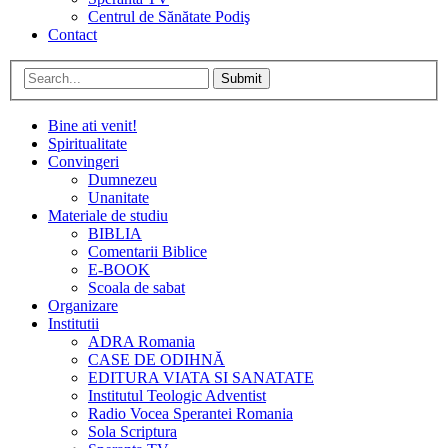
Centrul de Sănătate Podiş
Contact
Submit
Bine ati venit!
Spiritualitate
Convingeri
Dumnezeu
Unanitate
Materiale de studiu
BIBLIA
Comentarii Biblice
E-BOOK
Scoala de sabat
Organizare
Institutii
ADRA Romania
CASE DE ODIHNĂ
EDITURA VIATA SI SANATATE
Institutul Teologic Adventist
Radio Vocea Sperantei Romania
Sola Scriptura