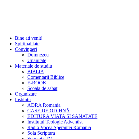
Bine ati venit!
Spiritualitate
Convingeri
Dumnezeu
Unanitate
Materiale de studiu
BIBLIA
Comentarii Biblice
E-BOOK
Scoala de sabat
Organizare
Institutii
ADRA Romania
CASE DE ODIHNĂ
EDITURA VIATA SI SANATATE
Institutul Teologic Adventist
Radio Vocea Sperantei Romania
Sola Scriptura
Speranta TV