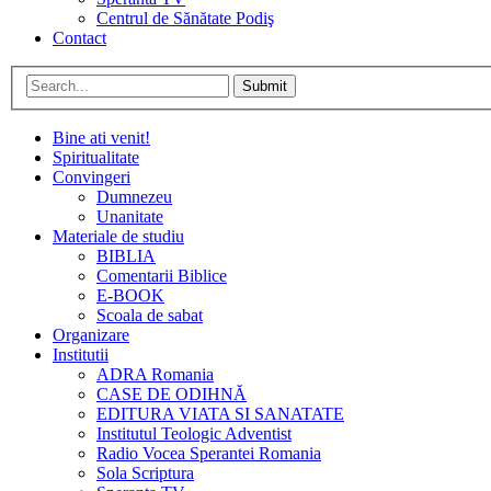
Centrul de Sănătate Podiş
Contact
Submit
Bine ati venit!
Spiritualitate
Convingeri
Dumnezeu
Unanitate
Materiale de studiu
BIBLIA
Comentarii Biblice
E-BOOK
Scoala de sabat
Organizare
Institutii
ADRA Romania
CASE DE ODIHNĂ
EDITURA VIATA SI SANATATE
Institutul Teologic Adventist
Radio Vocea Sperantei Romania
Sola Scriptura