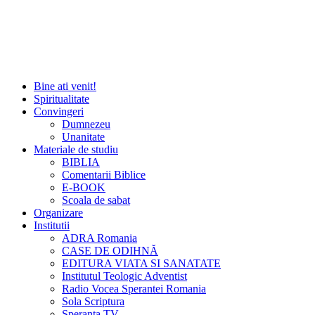
Bine ati venit!
Spiritualitate
Convingeri
Dumnezeu
Unanitate
Materiale de studiu
BIBLIA
Comentarii Biblice
E-BOOK
Scoala de sabat
Organizare
Institutii
ADRA Romania
CASE DE ODIHNĂ
EDITURA VIATA SI SANATATE
Institutul Teologic Adventist
Radio Vocea Sperantei Romania
Sola Scriptura
Speranta TV