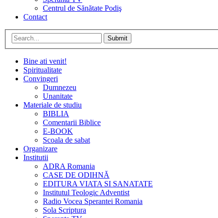
Centrul de Sănătate Podiş
Contact
Submit
Bine ati venit!
Spiritualitate
Convingeri
Dumnezeu
Unanitate
Materiale de studiu
BIBLIA
Comentarii Biblice
E-BOOK
Scoala de sabat
Organizare
Institutii
ADRA Romania
CASE DE ODIHNĂ
EDITURA VIATA SI SANATATE
Institutul Teologic Adventist
Radio Vocea Sperantei Romania
Sola Scriptura