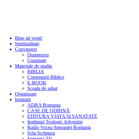
Bine ati venit!
Spiritualitate
Convingeri
Dumnezeu
Unanitate
Materiale de studiu
BIBLIA
Comentarii Biblice
E-BOOK
Scoala de sabat
Organizare
Institutii
ADRA Romania
CASE DE ODIHNĂ
EDITURA VIATA SI SANATATE
Institutul Teologic Adventist
Radio Vocea Sperantei Romania
Sola Scriptura
Speranta TV