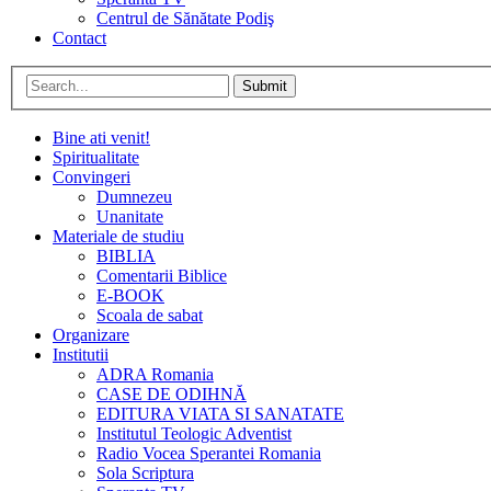
Centrul de Sănătate Podiş
Contact
Submit
Bine ati venit!
Spiritualitate
Convingeri
Dumnezeu
Unanitate
Materiale de studiu
BIBLIA
Comentarii Biblice
E-BOOK
Scoala de sabat
Organizare
Institutii
ADRA Romania
CASE DE ODIHNĂ
EDITURA VIATA SI SANATATE
Institutul Teologic Adventist
Radio Vocea Sperantei Romania
Sola Scriptura