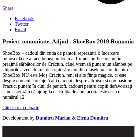
Share
Facebook
Twitter
Email
Proiect comunitate, Adjud - ShoeBox 2019 Romania
ShoeBox – cadoul din cutia de pantofi reprezintă o încercare
minusculă de a face lumea un loc mai frumos. în fiecare an, în
preajmă sărbătorilor de Crăciun, când vrem să punem un zâmbet pe
chipurile a zeci de mii de copii sărmani din orașele în care locuim.
ShoeBox NU este Moș Crăciun, reni și alte ființe magice, ci este
despre oameni care ajută alți oameni, despre altruism și compasiune.
Practic, punem în cutii de pantofi, cadouri pentru copiii defavorizați
și ne asigurăm că ajung la ei. Ediția de anul acesta este cea cu
numărul 12.
Citeste mai departe
Development by
Dumitru Marian & Elena Dumitru