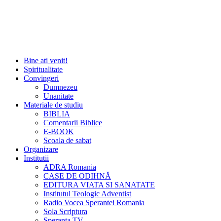
Bine ati venit!
Spiritualitate
Convingeri
Dumnezeu
Unanitate
Materiale de studiu
BIBLIA
Comentarii Biblice
E-BOOK
Scoala de sabat
Organizare
Institutii
ADRA Romania
CASE DE ODIHNĂ
EDITURA VIATA SI SANATATE
Institutul Teologic Adventist
Radio Vocea Sperantei Romania
Sola Scriptura
Speranta TV