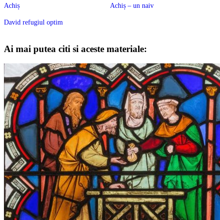
Achiș
Achiș – un naiv
David refugiul optim
Ai mai putea citi si aceste materiale: