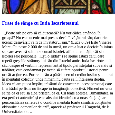
Frate de sânge cu Iuda Iscarioteanul
„Poate orb pe orb să călăuzească? Nu vor cădea amândoi în
groapă? Nu este ucenic mai presus decât învăţătorul său; dar orice
ucenic desăvârşit va fi ca învăţătorul său.” (Luca 6:39) Este Vinerea
Mare. Cu peste 2.000 de ani în urmă, un om a luat o decizie în inima
sa, care avea să schimbe cursul istoriei, atât a umanităţii, cât și a
istoriei sale personale. „Ești o Iudă!” i se spune astăzi celui care
repetă greșelile strămoșului său din Israelul antic. Iuda Iscarioteanul,
căci despre el vorbim, reprezentant al tipologiei isteţului subversiv și
trădător, este condamnat pe vecie să sufere oprobriul istoriei pentru
oricât ar ţine ea. Portretul său a părăsit cercul credincioșilor și a intrat
în mentalul colectiv, unde nimeni nu caută să îl înţeleagă deplin.
Ideea că am putea împărţi trăsături de caracter cu acest personaj care
L-a trădat pe Iisus nu încape în imaginaţia colectivă. Nimeni nu vrea
să fie ca el sau să aibă prieteni ca el. Cu toate acestea, „umanitatea sa
era perfect autentică și este absolut identică cu a noastră, (…) iar
personalitatea sa relevă o condiţie mentală foarte similară conștiinţei
obișnuite a oamenilor de azi”, apreciază profesorul Uraguchi, de la
Universitatea de…