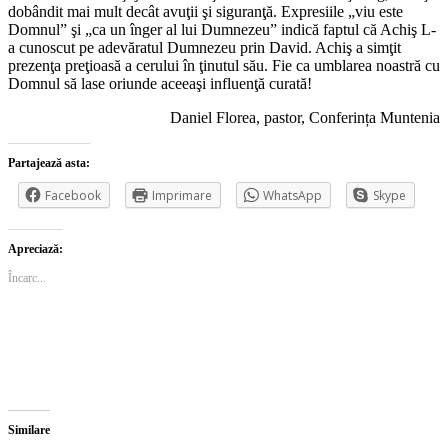
dobândit mai mult decât avuţii şi siguranţă. Expresiile „viu este
Domnul” şi „ca un înger al lui Dumnezeu” indică faptul că Achiş L-
a cunoscut pe adevăratul Dumnezeu prin David. Achiş a simţit
prezenţa preţioasă a cerului în ţinutul său. Fie ca umblarea noastră cu
Domnul să lase oriunde aceeaşi influenţă curată!
Daniel Florea, pastor, Conferința Muntenia
Partajează asta:
Facebook
Imprimare
WhatsApp
Skype
Apreciază:
Încarc...
Similare