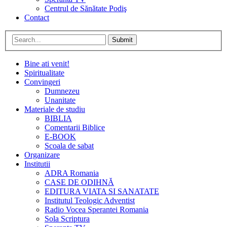
Centrul de Sănătate Podiş
Contact
Submit
Bine ati venit!
Spiritualitate
Convingeri
Dumnezeu
Unanitate
Materiale de studiu
BIBLIA
Comentarii Biblice
E-BOOK
Scoala de sabat
Organizare
Institutii
ADRA Romania
CASE DE ODIHNĂ
EDITURA VIATA SI SANATATE
Institutul Teologic Adventist
Radio Vocea Sperantei Romania
Sola Scriptura