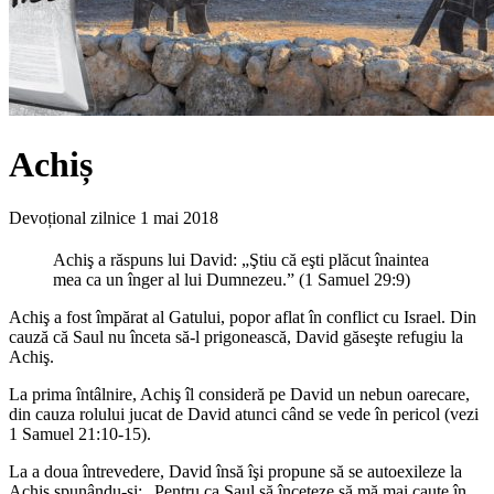
Achiș
Devoțional zilnice
1 mai 2018
Achiş a răspuns lui David: „Ştiu că eşti plăcut înaintea
mea ca un înger al lui Dumnezeu.” (1 Samuel 29:9)
Achiş a fost împărat al Gatului, popor aflat în conflict cu Israel. Din
cauză că Saul nu înceta să-l prigonească, David găseşte refugiu la
Achiş.
La prima întâlnire, Achiş îl consideră pe David un nebun oarecare,
din cauza rolului jucat de David atunci când se vede în pericol (vezi
1 Samuel 21:10-15).
La a doua întrevedere, David însă îşi propune să se autoexileze la
Achiş spunându-şi: „Pentru ca Saul să înceteze să mă mai caute în