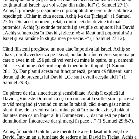
tot ţinutul lui Israel; aşa voi scăpa din mâna lui” (1 Samuel 27:1).
Achiş îl primeşte şi răspunde cu promptitudine cererii de stabilire a
reşedinţei: „Chiar în ziua aceea, Achiş i-a dat Ţiclagul” (1 Samuel
27:6). Din acest moment, relaţia dintre cei doi devine tot mai
puternică. Achiş îşi extinde teritoriul şi avuţiile cu ajutorul lui David.
„Achiş se încredea în David şi zicea: «S-a făcut urât poporului său
Israel şi va rămâne în slujba mea pe vecie.»” (1 Samuel 27:12).
Când filistenii pregătesc un nou atac împotriva lui Israel, Achiş se
aliază, dar îl avertizează pe David, arătându-i încrederea supremă pe
care o avea în el: „Să ştii că vei veni cu mine la oştire, tu şi oamenii
tăi… te voi pune păzitorul capului meu în tot timpul” (1 Samuel
28:1-2). Dar planul acesta nu funcţionează, pentru că filistenii sunt
deranjaţi de prezenţa lui David: „Ce sunt evreii aceştia aici?” (1
Samuel 29:3).
Cu părere de rău, sinceritate şi sensibilitate, Achiş îi explică lui
David: „Viu este Domnul că eşti un om curat la suflet şi-mi place să
te văd mergând şi venind cu mine în tabără, căci n-am găsit nimic
rău în tine, de la venirea ta la mine până în ziua de azi; eşti plăcut
înaintea mea ca un înger al lui Dumnezeu…, dar nu eşti pe placul
domnitorilor. Întoarce-te dar şi mergi în pace…” (1 Samuel 29:6-7).
Achiş, împăratul Gatului, are meritul de a se fi lăsat influenţat de
David. Într-un an şi jumătate de şedere a lui David în Ţiclag, Achiş a