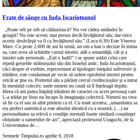
Frate de sânge cu Iuda Iscarioteanul
„Poate orb pe orb să călăuzească? Nu vor cădea amândoi în
groapă? Nu este ucenic mai presus decât învăţătorul său; dar orice
ucenic desăvârşit va fi ca învăţătorul său.” (Luca 6:39) Este Vinerea
Mare. Cu peste 2.000 de ani în urmă, un om a luat o decizie în inima
sa, care avea să schimbe cursul istoriei, atât a umanităţii, cât și a
istoriei sale personale. „Ești o Iudă!” i se spune astăzi celui care
repetă greșelile strămoșului său din Israelul antic. Iuda Iscarioteanul,
căci despre el vorbim, reprezentant al tipologiei isteţului subversiv și
trădător, este condamnat pe vecie să sufere oprobriul istoriei pentru
oricât ar ţine ea. Portretul său a părăsit cercul credincioșilor și a intrat
în mentalul colectiv, unde nimeni nu caută să îl înţeleagă deplin.
Ideea că am putea împărţi trăsături de caracter cu acest personaj care
L-a trădat pe Iisus nu încape în imaginaţia colectivă. Nimeni nu vrea
să fie ca el sau să aibă prieteni ca el. Cu toate acestea, „umanitatea sa
era perfect autentică și este absolut identică cu a noastră, (…) iar
personalitatea sa relevă o condiţie mentală foarte similară conștiinţei
obișnuite a oamenilor de azi”, apreciază profesorul Uraguchi, de la
Universitatea de…
Semnele Timpului.ro
aprilie 9, 2018