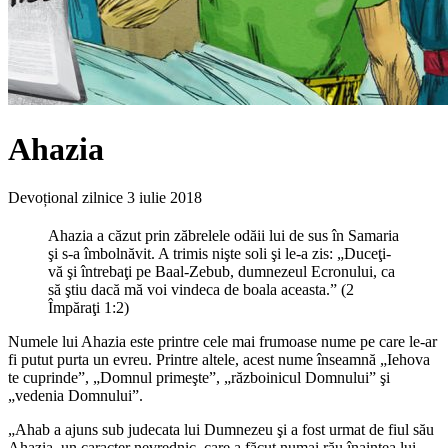
Ahazia
Devoțional zilnice
3 iulie 2018
Ahazia a căzut prin zăbrelele odăii lui de sus în Samaria
şi s-a îmbolnăvit. A trimis nişte soli şi le-a zis: „Duceţi-
vă şi întrebaţi pe Baal-Zebub, dumnezeul Ecronului, ca
să ştiu dacă mă voi vindeca de boala aceasta.” (2
Împăraţi 1:2)
Numele lui Ahazia este printre cele mai frumoase nume pe care le-ar
fi putut purta un evreu. Printre altele, acest nume înseamnă „Iehova
te cuprinde”, „Domnul primeşte”, „războinicul Domnului” şi
„vedenia Domnului”.
„Ahab a ajuns sub judecata lui Dumnezeu şi a fost urmat de fiul său
Ahazia, un caracter nevrednic, care a făcut numai rău înaintea lui