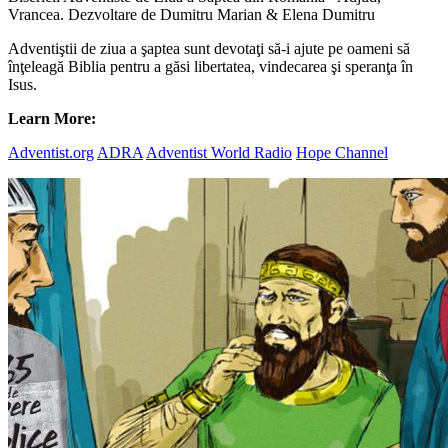
Vrancea. Dezvoltare de Dumitru Marian & Elena Dumitru
Adventiştii de ziua a şaptea sunt devotaţi să-i ajute pe oameni să
înţeleagă Biblia pentru a găsi libertatea, vindecarea şi speranţa în
Isus.
Learn More:
Adventist.org
ADRA
Adventist World Radio
Hope Channel