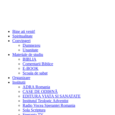
Bine ati venit!
Spiritualitate
Convingeri
Dumnezeu
Unanitate
Materiale de studiu
BIBLIA
Comentarii Biblice
E-BOOK
Scoala de sabat
Organizare
Institutii
ADRA Romania
CASE DE ODIHNĂ
EDITURA VIATA SI SANATATE
Institutul Teologic Adventist
Radio Vocea Sperantei Romania
Sola Scriptura
Speranta TV