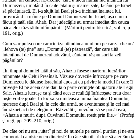
Dumnezeu, umblând în căile tatălui şi mamei sale, făcând pe Israel
să păcătuiască. El i-a slujit lui Baal şi s-a închinat înaintea lui,
provocând la mânie pe Domnul Dumnezeul lui Israel, aşa cum a
făcut şi tatăl său, Ahab. Dar judecăţile au urmat imediat din cauza
păcatelor răzvrătitului împărat.” (Mărturii pentru biserică, vol. 5, p.
191, orig.)
Cum s-ar putea oare caracteriza atitudinea unui om pe care-l cheamă
„Iehova (te) ţine” sau „Domnul (te) păstrează”, dar care uită
intenţionat de Dumnezeul adevărat, căutând răspunsuri la zeii
păgânilor?
„În timpul domniei tatălui său, Ahazia fusese martorul lucrărilor
minunate ale Celui Preaînalt. Văzuse dovezile înfricoşate pe care
Dumnezeu le dăduse Israelului apostat cu privire la modul în care îi
priveşte El pe aceia care dau la o parte cerinţele obligatorii ale Legii
Sale. Ahazia lucrase ca şi când aceste realităţi înfricoşate erau doar
nişte vorbe goale. În loc să-şi umilească inima înaintea Domnului,
mersese după Baal şi, în cele din urmă, se aventurase şi în cel mai
îndrăzneţ act de nelegiuire. Răzvrătit şi nevrând să se pocăiască,
«Ahazia a murit, după Cuvântul Domnului rostit prin Ilie.»” (Profeţi
şi regi, pp. 209–210, orig.)
De câte ori nu am „uitat” şi noi de numele pe care-l purtăm şi ne-am
comportat ca nişte necredincioşi? În câte situaţii, în loc să alergăm la