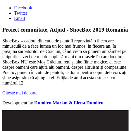
Facebook
Twitter
Email
Proiect comunitate, Adjud - ShoeBox 2019 Romania
ShoeBox – cadoul din cutia de pantofi reprezintă o încercare
minusculă de a face lumea un loc mai frumos. în fiecare an, în
preajmă sărbătorilor de Crăciun, când vrem să punem un zâmbet pe
chipurile a zeci de mii de copii sărmani din orașele în care locuim.
ShoeBox NU este Moș Crăciun, reni și alte ființe magice, ci este
despre oameni care ajută alți oameni, despre altruism și compasiune.
Practic, punem în cutii de pantofi, cadouri pentru copiii defavorizați
și ne asigurăm că ajung la ei. Ediția de anul acesta este cea cu
numărul 12.
Citeste mai departe
Development by
Dumitru Marian & Elena Dumitru