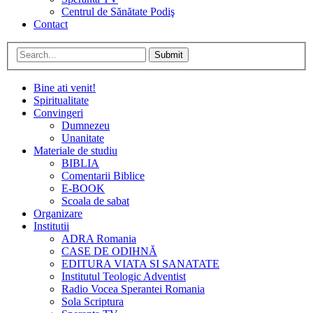
Centrul de Sănătate Podiş
Contact
Submit
Bine ati venit!
Spiritualitate
Convingeri
Dumnezeu
Unanitate
Materiale de studiu
BIBLIA
Comentarii Biblice
E-BOOK
Scoala de sabat
Organizare
Institutii
ADRA Romania
CASE DE ODIHNĂ
EDITURA VIATA SI SANATATE
Institutul Teologic Adventist
Radio Vocea Sperantei Romania
Sola Scriptura