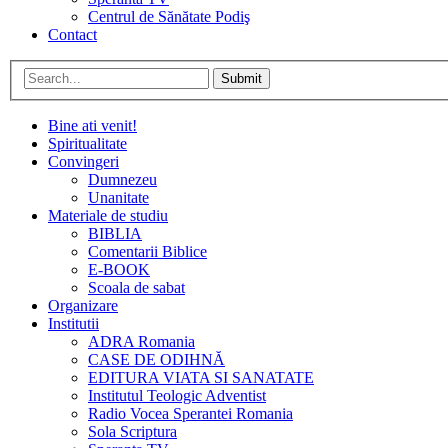
Centrul de Sănătate Podiş
Contact
Submit
Bine ati venit!
Spiritualitate
Convingeri
Dumnezeu
Unanitate
Materiale de studiu
BIBLIA
Comentarii Biblice
E-BOOK
Scoala de sabat
Organizare
Institutii
ADRA Romania
CASE DE ODIHNĂ
EDITURA VIATA SI SANATATE
Institutul Teologic Adventist
Radio Vocea Sperantei Romania
Sola Scriptura