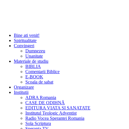
Bine ati venit!
Spiritualitate
Convingeri
Dumnezeu
Unanitate
Materiale de studiu
BIBLIA
Comentarii Biblice
E-BOOK
Scoala de sabat
Organizare
Institutii
ADRA Romania
CASE DE ODIHNĂ
EDITURA VIATA SI SANATATE
Institutul Teologic Adventist
Radio Vocea Sperantei Romania
Sola Scriptura
Speranta TV