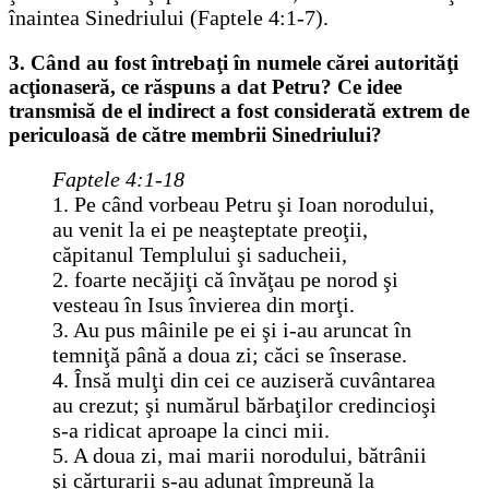
înaintea Sinedriului (Faptele 4:1-7).
3. Când au fost întrebaţi în numele cărei autorităţi
acţionaseră, ce răspuns a dat Petru? Ce idee
transmisă de el indirect a fost considerată extrem de
periculoasă de către membrii Sinedriului?
Faptele 4:1-18
1. Pe când vorbeau Petru şi Ioan norodului,
au venit la ei pe neaşteptate preoţii,
căpitanul Templului şi saducheii,
2. foarte necăjiţi că învăţau pe norod şi
vesteau în Isus învierea din morţi.
3. Au pus mâinile pe ei şi i-au aruncat în
temniţă până a doua zi; căci se înserase.
4. Însă mulţi din cei ce auziseră cuvântarea
au crezut; şi numărul bărbaţilor credincioşi
s-a ridicat aproape la cinci mii.
5. A doua zi, mai marii norodului, bătrânii
şi cărturarii s-au adunat împreună la