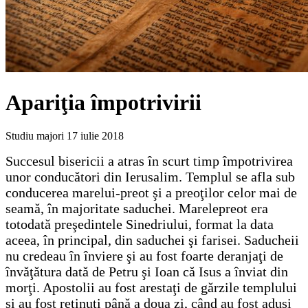
Apariţia împotrivirii
Studiu majori
17 iulie 2018
Succesul bisericii a atras în scurt timp împotrivirea
unor conducători din Ierusalim. Templul se afla sub
conducerea marelui-preot şi a preoţilor celor mai de
seamă, în majoritate saduchei. Marelepreot era
totodată preşedintele Sinedriului, format la data
aceea, în principal, din saduchei şi farisei. Saducheii
nu credeau în înviere şi au fost foarte deranjaţi de
învăţătura dată de Petru şi Ioan că Isus a înviat din
morţi. Apostolii au fost arestaţi de gărzile templului
şi au fost reţinuţi până a doua zi, când au fost aduşi