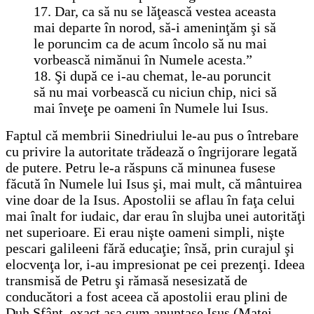
17. Dar, ca să nu se lăţească vestea aceasta
mai departe în norod, să-i ameninţăm şi să
le poruncim ca de acum încolo să nu mai
vorbească nimănui în Numele acesta.”
18. Şi după ce i-au chemat, le-au poruncit
să nu mai vorbească cu niciun chip, nici să
mai înveţe pe oameni în Numele lui Isus.
Faptul că membrii Sinedriului le-au pus o întrebare
cu privire la autoritate trădează o îngrijorare legată
de putere. Petru le-a răspuns că minunea fusese
făcută în Numele lui Isus şi, mai mult, că mântuirea
vine doar de la Isus. Apostolii se aflau în faţa celui
mai înalt for iudaic, dar erau în slujba unei autorităţi
net superioare. Ei erau nişte oameni simpli, nişte
pescari galileeni fără educaţie; însă, prin curajul şi
elocvenţa lor, i-au impresionat pe cei prezenţi. Ideea
transmisă de Petru şi rămasă nesesizată de
conducători a fost aceea că apostolii erau plini de
Duh Sfânt, exact aşa cum anunţase Isus (Matei