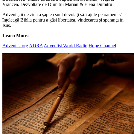
Vrancea. Dezvoltare de Dumitru Marian & Elena Dumitru
Adventiştii de ziua a şaptea sunt devotaţi să-i ajute pe oameni să
înţeleagă Biblia pentru a găsi libertatea, vindecarea şi speranţa în
Isus.
Learn More:
Adventist.org
ADRA
Adventist World Radio
Hope Channel