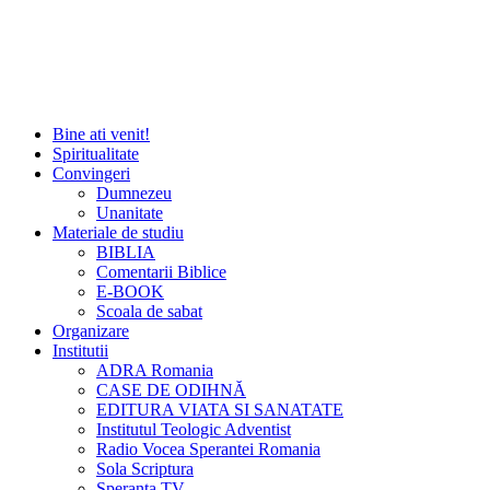
Bine ati venit!
Spiritualitate
Convingeri
Dumnezeu
Unanitate
Materiale de studiu
BIBLIA
Comentarii Biblice
E-BOOK
Scoala de sabat
Organizare
Institutii
ADRA Romania
CASE DE ODIHNĂ
EDITURA VIATA SI SANATATE
Institutul Teologic Adventist
Radio Vocea Sperantei Romania
Sola Scriptura
Speranta TV