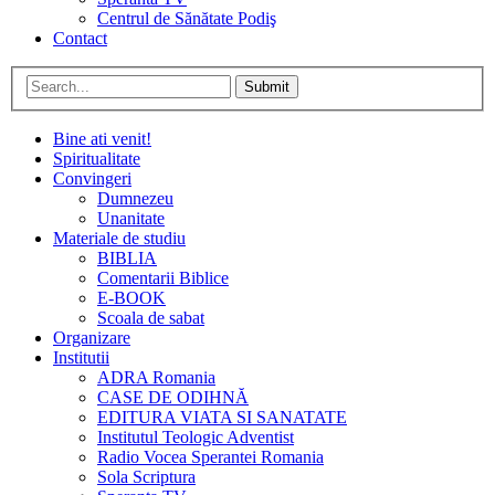
Centrul de Sănătate Podiş
Contact
Submit
Bine ati venit!
Spiritualitate
Convingeri
Dumnezeu
Unanitate
Materiale de studiu
BIBLIA
Comentarii Biblice
E-BOOK
Scoala de sabat
Organizare
Institutii
ADRA Romania
CASE DE ODIHNĂ
EDITURA VIATA SI SANATATE
Institutul Teologic Adventist
Radio Vocea Sperantei Romania
Sola Scriptura