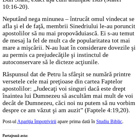
10:16-20).
Neputând nega minunea – întrucât omul vindecat se
afla şi el de faţă, membrii Sinedriului le-au poruncit
apostolilor să nu mai propovăduiască. Ei s-au temut
de mesaj la fel de mult ca de popularitatea tot mai
mare a mişcării. N-au luat în considerare dovezile şi
au permis ca prejudecăţile şi instinctul de
autoconservare să le dicteze acţiunile.
Răspunsul dat de Petru la sfârşit se numără printre
versetele cele mai preţioase din cartea Faptelor
apostolilor: „Judecaţi voi singuri dacă este drept
înaintea lui Dumnezeu să ascultăm mai mult de voi
decât de Dumnezeu, căci noi nu putem să nu vorbim
despre ce am văzut şi am auzit” (Faptele 4:19,20).
Post-ul
Apariţia împotrivirii
apare prima dată în
Studiu Biblic
.
Partajează asta: