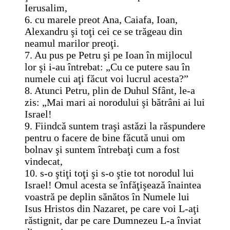
Ierusalim,
6. cu marele preot Ana, Caiafa, Ioan,
Alexandru şi toţi cei ce se trăgeau din
neamul marilor preoţi.
7. Au pus pe Petru şi pe Ioan în mijlocul
lor şi i-au întrebat: „Cu ce putere sau în
numele cui aţi făcut voi lucrul acesta?”
8. Atunci Petru, plin de Duhul Sfânt, le-a
zis: „Mai mari ai norodului şi bătrâni ai lui
Israel!
9. Fiindcă suntem traşi astăzi la răspundere
pentru o facere de bine făcută unui om
bolnav şi suntem întrebaţi cum a fost
vindecat,
10. s-o ştiţi toţi şi s-o ştie tot norodul lui
Israel! Omul acesta se înfăţişează înaintea
voastră pe deplin sănătos în Numele lui
Isus Hristos din Nazaret, pe care voi L-aţi
răstignit, dar pe care Dumnezeu L-a înviat