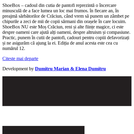
ShoeBox – cadoul din cutia de pantofi reprezintă o încercare
minusculă de a face lumea un loc mai frumos. în fiecare an, în
preajmă sărbătorilor de Crăciun, când vrem să punem un zâmbet pe
chipurile a zeci de mii de copii sărmani din orașele în care locuim.
ShoeBox NU este Moș Crăciun, reni și alte ființe magice, ci este
despre oameni care ajută alți oameni, despre altruism și compasiune.
Practic, punem în cutii de pantofi, cadouri pentru copiii defavorizați
și ne asigurăm că ajung la ei. Ediția de anul acesta este cea cu
numărul 12.
Citeste mai departe
Development by
Dumitru Marian & Elena Dumitru