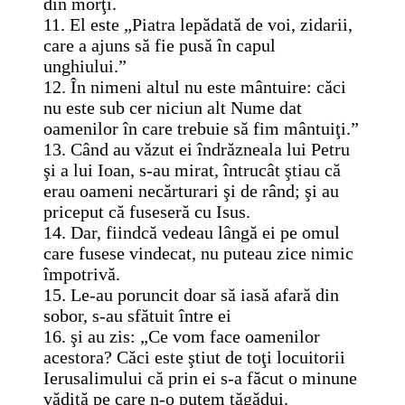
din morţi.
11. El este „Piatra lepădată de voi, zidarii,
care a ajuns să fie pusă în capul
unghiului.”
12. În nimeni altul nu este mântuire: căci
nu este sub cer niciun alt Nume dat
oamenilor în care trebuie să fim mântuiţi.”
13. Când au văzut ei îndrăzneala lui Petru
şi a lui Ioan, s-au mirat, întrucât ştiau că
erau oameni necărturari şi de rând; şi au
priceput că fuseseră cu Isus.
14. Dar, fiindcă vedeau lângă ei pe omul
care fusese vindecat, nu puteau zice nimic
împotrivă.
15. Le-au poruncit doar să iasă afară din
sobor, s-au sfătuit între ei
16. şi au zis: „Ce vom face oamenilor
acestora? Căci este ştiut de toţi locuitorii
Ierusalimului că prin ei s-a făcut o minune
vădită pe care n-o putem tăgădui.