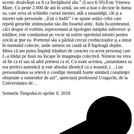
ucenic desăvârşit va fi ca învăţătorul său.” (Luca 6:39) Este Vinerea
Mare. Cu peste 2.000 de ani în urmă, un om a luat o decizie în inima
sa, care avea să schimbe cursul istoriei, atât a umanităţii, cât și a
istoriei sale personale. „Ești o Iudă!” i se spune astăzi celui care
repetă greșelile strămoșului său din Israelul antic. Iuda Iscarioteanul,
căci despre el vorbim, reprezentant al tipologiei isteţului subversiv și
trădător, este condamnat pe vecie să sufere oprobriul istoriei pentru
oricât ar ţine ea. Portretul său a părăsit cercul credincioșilor și a intrat
în mentalul colectiv, unde nimeni nu caută să îl înţeleagă deplin.
Ideea că am putea împărţi trăsături de caracter cu acest personaj care
L-a trădat pe Iisus nu încape în imaginaţia colectivă. Nimeni nu vrea
să fie ca el sau să aibă prieteni ca el. Cu toate acestea, „umanitatea sa
era perfect autentică și este absolut identică cu a noastră, (…) iar
personalitatea sa relevă o condiţie mentală foarte similară conștiinţei
obișnuite a oamenilor de azi”, apreciază profesorul Uraguchi, de la
Universitatea de…
Semnele Timpului.ro
aprilie 9, 2018