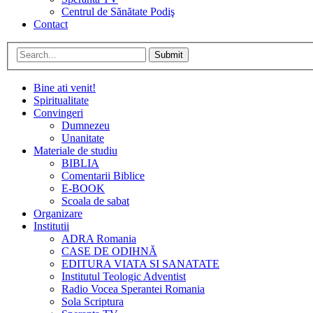
Centrul de Sănătate Podiş
Contact
Submit
Bine ati venit!
Spiritualitate
Convingeri
Dumnezeu
Unanitate
Materiale de studiu
BIBLIA
Comentarii Biblice
E-BOOK
Scoala de sabat
Organizare
Institutii
ADRA Romania
CASE DE ODIHNĂ
EDITURA VIATA SI SANATATE
Institutul Teologic Adventist
Radio Vocea Sperantei Romania
Sola Scriptura