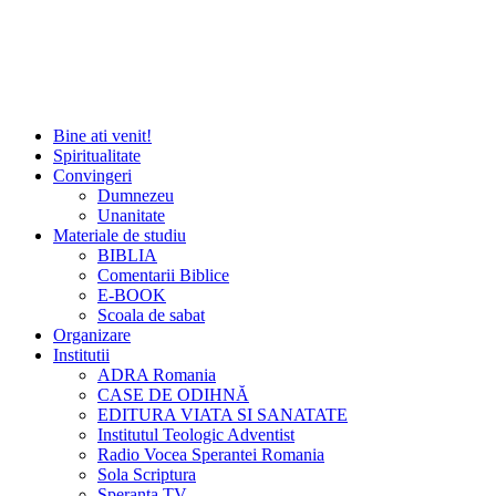
Bine ati venit!
Spiritualitate
Convingeri
Dumnezeu
Unanitate
Materiale de studiu
BIBLIA
Comentarii Biblice
E-BOOK
Scoala de sabat
Organizare
Institutii
ADRA Romania
CASE DE ODIHNĂ
EDITURA VIATA SI SANATATE
Institutul Teologic Adventist
Radio Vocea Sperantei Romania
Sola Scriptura
Speranta TV