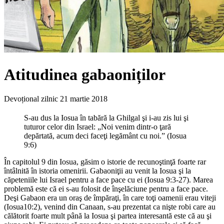
Atitudinea gabaoniților
Devoțional zilnic
21 martie 2018
S-au dus la Iosua în tabără la Ghilgal şi i-au zis lui şi
tuturor celor din Israel: „Noi venim dintr-o ţară
depărtată, acum deci faceţi legământ cu noi.” (Iosua
9:6)
În capitolul 9 din Iosua, găsim o istorie de recunoştinţă foarte rar
întâlnită în istoria omenirii. Gabaoniţii au venit la Iosua şi la
căpeteniile lui Israel pentru a face pace cu ei (Iosua 9:3-27). Marea
problemă este că ei s-au folosit de înşelăciune pentru a face pace.
Deşi Gabaon era un oraş de împăraţi, în care toţi oamenii erau viteji
(Iosua10:2), venind din Canaan, s-au prezentat ca nişte robi care au
călătorit foarte mult până la Iosua şi partea interesantă este că au şi