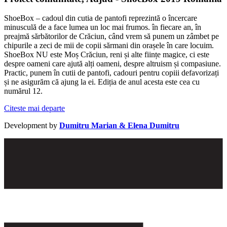
ShoeBox – cadoul din cutia de pantofi reprezintă o încercare
minusculă de a face lumea un loc mai frumos. în fiecare an, în
preajmă sărbătorilor de Crăciun, când vrem să punem un zâmbet pe
chipurile a zeci de mii de copii sărmani din orașele în care locuim.
ShoeBox NU este Moș Crăciun, reni și alte ființe magice, ci este
despre oameni care ajută alți oameni, despre altruism și compasiune.
Practic, punem în cutii de pantofi, cadouri pentru copiii defavorizați
și ne asigurăm că ajung la ei. Ediția de anul acesta este cea cu
numărul 12.
Citeste mai departe
Development by
Dumitru Marian & Elena Dumitru