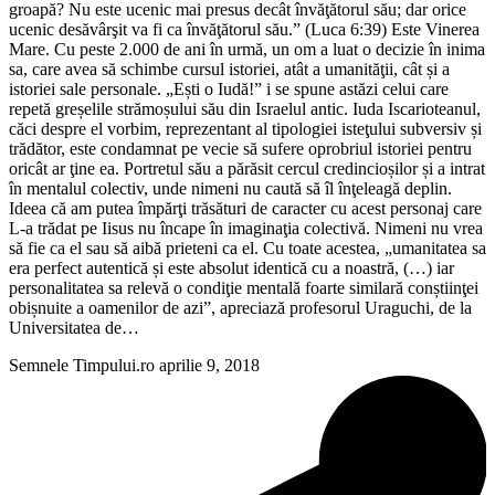
groapă? Nu este ucenic mai presus decât învăţătorul său; dar orice
ucenic desăvârşit va fi ca învăţătorul său.” (Luca 6:39) Este Vinerea
Mare. Cu peste 2.000 de ani în urmă, un om a luat o decizie în inima
sa, care avea să schimbe cursul istoriei, atât a umanităţii, cât și a
istoriei sale personale. „Ești o Iudă!” i se spune astăzi celui care
repetă greșelile strămoșului său din Israelul antic. Iuda Iscarioteanul,
căci despre el vorbim, reprezentant al tipologiei isteţului subversiv și
trădător, este condamnat pe vecie să sufere oprobriul istoriei pentru
oricât ar ţine ea. Portretul său a părăsit cercul credincioșilor și a intrat
în mentalul colectiv, unde nimeni nu caută să îl înţeleagă deplin.
Ideea că am putea împărţi trăsături de caracter cu acest personaj care
L-a trădat pe Iisus nu încape în imaginaţia colectivă. Nimeni nu vrea
să fie ca el sau să aibă prieteni ca el. Cu toate acestea, „umanitatea sa
era perfect autentică și este absolut identică cu a noastră, (…) iar
personalitatea sa relevă o condiţie mentală foarte similară conștiinţei
obișnuite a oamenilor de azi”, apreciază profesorul Uraguchi, de la
Universitatea de…
Semnele Timpului.ro
aprilie 9, 2018