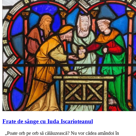
Frate de sânge cu Iuda Iscarioteanul
„Poate orb pe orb să călăuzească? Nu vor cădea amândoi în