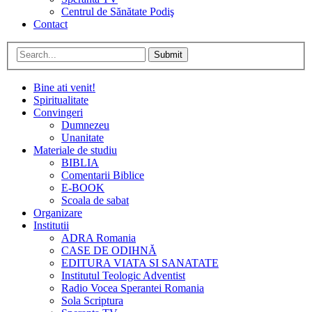
Centrul de Sănătate Podiş
Contact
Submit
Bine ati venit!
Spiritualitate
Convingeri
Dumnezeu
Unanitate
Materiale de studiu
BIBLIA
Comentarii Biblice
E-BOOK
Scoala de sabat
Organizare
Institutii
ADRA Romania
CASE DE ODIHNĂ
EDITURA VIATA SI SANATATE
Institutul Teologic Adventist
Radio Vocea Sperantei Romania
Sola Scriptura