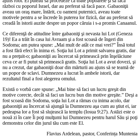
ajuns robi. Ei puteau să procedeze ca toate popoarele şi să facă
război cu poporul Israel, dar au preferat să facă pace. Gabaoniţii
aveau un oraş mare, întărit, cu oameni puternici, aveau toate
motivele pentru a se încrede în puterea lor fizică, dar au preferat să
creadă în istorii auzite despre un popor căruia i s-a promis Canaanul.
Ce diferenţă de atitudine între gabaoniţi şi nevasta lui Lot (Geneza
19)! Ea a trăit în casa lui Avraam şi a fost scoasă de îngeri din
Sodoma; am putea spune: „Mai mult de atât ce mai vrei?” Însă totul
a fost fără efect în inima ei. Soţia lui Lot a primit salvarea gratis, dar
nu a preţuit-o; gabaoniţii au încercat să primească prin înşelăciune
ceva ce ar fi putut să primească gratis. Soţia lui Lot a avut dovezi, şi
nu a crezut, dar gabaoniţii doar din mărturii au ajuns să se teamă de
un popor de sclavi. Dumnezeu a lucrat în ambele istorii, dar
rezultatul final a fost alegerea omului.
Există o vorbă care spune: „Mai bine să faci un lucru greşit din
motive corecte, decât să faci un lucru bun din motive greşite.” Deşi a
fost scoasă din Sodoma, soţia lui Lot a rămas cu inima acolo, dar
gabaoniţii au încercat să ajungă la Dumnezeu aşa cum au ştiut ei, iar
pedeapsa lor a fost să slujească la templu (Iosua 9:27). Astăzi este o
nouă zi în care Îi poţi mulţumi lui Dumnezeu pentru harul Său şi poţi
demonstra celor din jurul tău cum este El.
Flavius Ardelean, pastor, Conferința Muntenia