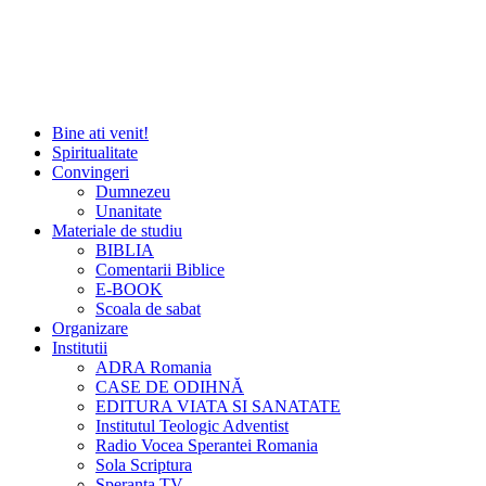
Bine ati venit!
Spiritualitate
Convingeri
Dumnezeu
Unanitate
Materiale de studiu
BIBLIA
Comentarii Biblice
E-BOOK
Scoala de sabat
Organizare
Institutii
ADRA Romania
CASE DE ODIHNĂ
EDITURA VIATA SI SANATATE
Institutul Teologic Adventist
Radio Vocea Sperantei Romania
Sola Scriptura
Speranta TV