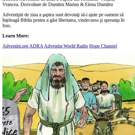
Vrancea. Dezvoltare de Dumitru Marian & Elena Dumitru
Adventiştii de ziua a şaptea sunt devotaţi să-i ajute pe oameni să
înţeleagă Biblia pentru a găsi libertatea, vindecarea şi speranţa în
Isus.
Learn More:
Adventist.org
ADRA
Adventist World Radio
Hope Channel