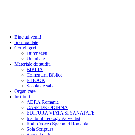
Bine ati venit!
Spiritualitate
Convingeri
Dumnezeu
Unanitate
Materiale de studiu
BIBLIA
Comentarii Biblice
E-BOOK
Scoala de sabat
Organizare
Institutii
ADRA Romania
CASE DE ODIHNĂ
EDITURA VIATA SI SANATATE
Institutul Teologic Adventist
Radio Vocea Sperantei Romania
Sola Scriptura
Speranta TV