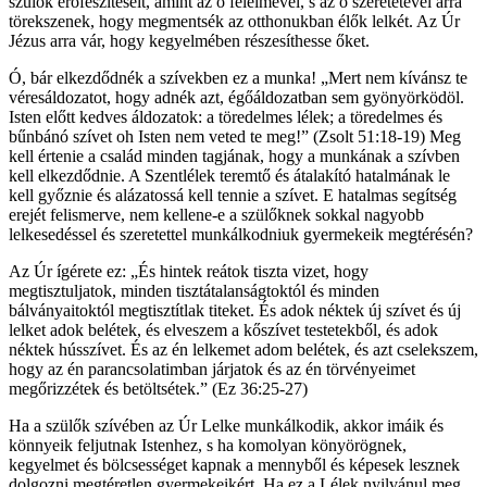
szülők erőfeszítéseit, amint az ő félelmével, s az ő szeretetével arra
törekszenek, hogy megmentsék az otthonukban élők lelkét. Az Úr
Jézus arra vár, hogy kegyelmében részesíthesse őket.
Ó, bár elkezdődnék a szívekben ez a munka! „Mert nem kívánsz te
véresáldozatot, hogy adnék azt, égőáldozatban sem gyönyörködöl.
Isten előtt kedves áldozatok: a töredelmes lélek; a töredelmes és
bűnbánó szívet oh Isten nem veted te meg!” (Zsolt 51:18-19) Meg
kell értenie a család minden tagjának, hogy a munkának a szívben
kell elkezdődnie. A Szentlélek teremtő és átalakító hatalmának le
kell győznie és alázatossá kell tennie a szívet. E hatalmas segítség
erejét felismerve, nem kellene-e a szülőknek sokkal nagyobb
lelkesedéssel és szeretettel munkálkodniuk gyermekeik megtérésén?
Az Úr ígérete ez: „És hintek reátok tiszta vizet, hogy
megtisztuljatok, minden tisztátalanságtoktól és minden
bálványaitoktól megtisztítlak titeket. És adok néktek új szívet és új
lelket adok belétek, és elveszem a kőszívet testetekből, és adok
néktek hússzívet. És az én lelkemet adom belétek, és azt cselekszem,
hogy az én parancsolatimban járjatok és az én törvényeimet
megőrizzétek és betöltsétek.” (Ez 36:25-27)
Ha a szülők szívében az Úr Lelke munkálkodik, akkor imáik és
könnyeik feljutnak Istenhez, s ha komolyan könyörögnek,
kegyelmet és bölcsességet kapnak a mennyből és képesek lesznek
dolgozni megtéretlen gyermekeikért. Ha ez a Lélek nyilvánul meg