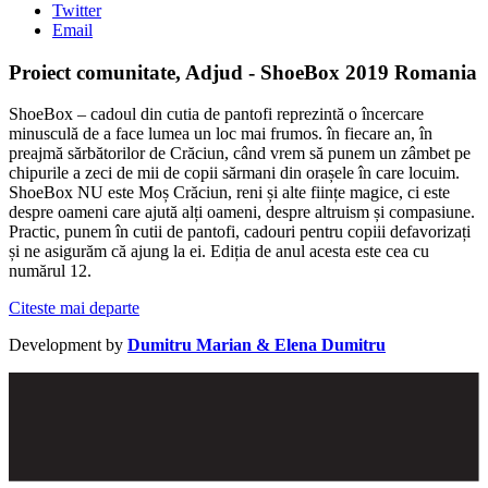
Twitter
Email
Proiect comunitate, Adjud - ShoeBox 2019 Romania
ShoeBox – cadoul din cutia de pantofi reprezintă o încercare
minusculă de a face lumea un loc mai frumos. în fiecare an, în
preajmă sărbătorilor de Crăciun, când vrem să punem un zâmbet pe
chipurile a zeci de mii de copii sărmani din orașele în care locuim.
ShoeBox NU este Moș Crăciun, reni și alte ființe magice, ci este
despre oameni care ajută alți oameni, despre altruism și compasiune.
Practic, punem în cutii de pantofi, cadouri pentru copiii defavorizați
și ne asigurăm că ajung la ei. Ediția de anul acesta este cea cu
numărul 12.
Citeste mai departe
Development by
Dumitru Marian & Elena Dumitru