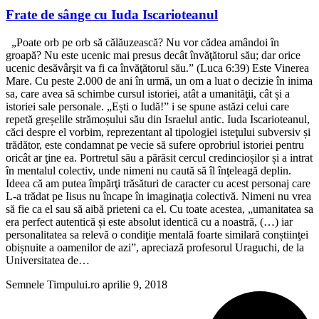
Frate de sânge cu Iuda Iscarioteanul
„Poate orb pe orb să călăuzească? Nu vor cădea amândoi în
groapă? Nu este ucenic mai presus decât învăţătorul său; dar orice
ucenic desăvârşit va fi ca învăţătorul său.” (Luca 6:39) Este Vinerea
Mare. Cu peste 2.000 de ani în urmă, un om a luat o decizie în inima
sa, care avea să schimbe cursul istoriei, atât a umanităţii, cât și a
istoriei sale personale. „Ești o Iudă!” i se spune astăzi celui care
repetă greșelile strămoșului său din Israelul antic. Iuda Iscarioteanul,
căci despre el vorbim, reprezentant al tipologiei isteţului subversiv și
trădător, este condamnat pe vecie să sufere oprobriul istoriei pentru
oricât ar ţine ea. Portretul său a părăsit cercul credincioșilor și a intrat
în mentalul colectiv, unde nimeni nu caută să îl înţeleagă deplin.
Ideea că am putea împărţi trăsături de caracter cu acest personaj care
L-a trădat pe Iisus nu încape în imaginaţia colectivă. Nimeni nu vrea
să fie ca el sau să aibă prieteni ca el. Cu toate acestea, „umanitatea sa
era perfect autentică și este absolut identică cu a noastră, (…) iar
personalitatea sa relevă o condiţie mentală foarte similară conștiinţei
obișnuite a oamenilor de azi”, apreciază profesorul Uraguchi, de la
Universitatea de…
Semnele Timpului.ro
aprilie 9, 2018