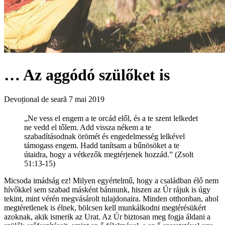
… Az aggódó szülőket is
Devoțional de seară
7 mai 2019
„Ne vess el engem a te orcád elől, és a te szent lelkedet
ne vedd el tőlem. Add vissza nékem a te
szabadításodnak örömét és engedelmesség lelkével
támogass engem. Hadd tanítsam a bűnösöket a te
útaidra, hogy a vétkezők megtérjenek hozzád.” (Zsolt
51:13-15)
Micsoda imádság ez! Milyen egyértelmű, hogy a családban élő nem
hívőkkel sem szabad másként bánnunk, hiszen az Úr rájuk is úgy
tekint, mint vérén megvásárolt tulajdonaira. Minden otthonban, ahol
megtéretlenek is élnek, bölcsen kell munkálkodni megtérésükért
azoknak, akik ismerik az Urat. Az Úr biztosan meg fogja áldani a