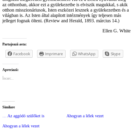
az otthonban, akkor ezt a gyülekezetbe is elviszik magukkal, s akik
otthon misszionáriusok, Isten eszközei lesznek a gyülekezetben és a
világban is. Az Isten által alapított intézmények így teljesen más
jelleget fognak ölteni. (Review and Herald, 1893. március 14.)
Ellen G. White
Partajează asta:
Facebook
Imprimare
WhatsApp
Skype
Apreciază:
Încarc...
Similare
… Az aggódó szülőket is
Ahogyan a lélek vezet
Ahogyan a lélek vezet