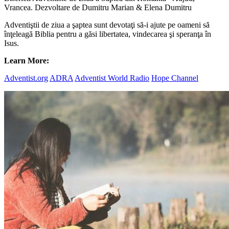
Vrancea. Dezvoltare de Dumitru Marian & Elena Dumitru
Adventiştii de ziua a şaptea sunt devotaţi să-i ajute pe oameni să
înţeleagă Biblia pentru a găsi libertatea, vindecarea şi speranţa în
Isus.
Learn More:
Adventist.org
ADRA
Adventist World Radio
Hope Channel