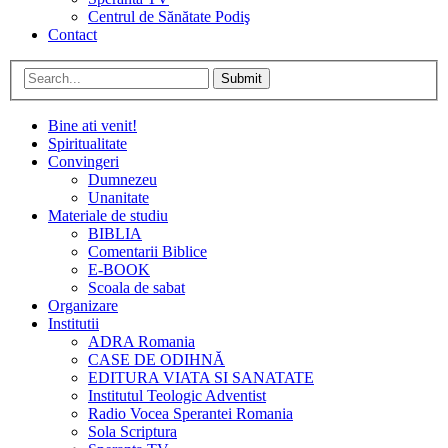
Centrul de Sănătate Podiş
Contact
Submit
Bine ati venit!
Spiritualitate
Convingeri
Dumnezeu
Unanitate
Materiale de studiu
BIBLIA
Comentarii Biblice
E-BOOK
Scoala de sabat
Organizare
Institutii
ADRA Romania
CASE DE ODIHNĂ
EDITURA VIATA SI SANATATE
Institutul Teologic Adventist
Radio Vocea Sperantei Romania
Sola Scriptura