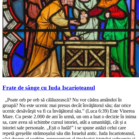
Frate de sânge cu Iuda Iscarioteanul
„Poate orb pe orb să călăuzească? Nu vor cădea amândoi în
groapă? Nu este ucenic mai presus decât învăţătorul său; dar orice
ucenic desăvârşit va fi ca învăţătorul său.” (Luca 6:39) Este Vinerea
Mare. Cu peste 2.000 de ani în urmă, un om a luat o decizie în inima
sa, care avea să schimbe cursul istoriei, atât a umanităţii, cât și a
istoriei sale personale. „Ești o Iudă!” i se spune astăzi celui care
repetă greșelile strămoșului său din Israelul antic. Iuda Iscarioteanul,
căci despre el vorbim, reprezentant al tipologiei isteţului subversiv și