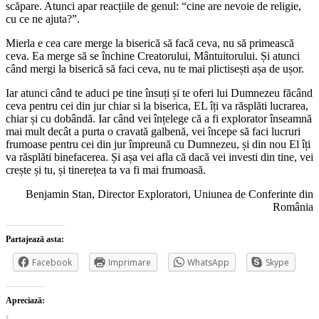
scăpare. Atunci apar reacțiile de genul: “cine are nevoie de religie,
cu ce ne ajuta?”.
Mierla e cea care merge la biserică să facă ceva, nu să primească
ceva. Ea merge să se închine Creatorului, Mântuitorului. Și atunci
când mergi la biserică să faci ceva, nu te mai plictisești așa de ușor.
Iar atunci când te aduci pe tine însuți și te oferi lui Dumnezeu făcând
ceva pentru cei din jur chiar si la biserica, EL îți va răsplăti lucrarea,
chiar și cu dobândă. Iar când vei înțelege că a fi explorator înseamnă
mai mult decât a purta o cravată galbenă, vei începe să faci lucruri
frumoase pentru cei din jur împreună cu Dumnezeu, și din nou El îți
va răsplăti binefacerea. Și așa vei afla că dacă vei investi din tine, vei
crește și tu, și tinerețea ta va fi mai frumoasă.
Benjamin Stan, Director Exploratori, Uniunea de Conferinte din
România
Partajează asta:
Facebook
Imprimare
WhatsApp
Skype
Apreciază: