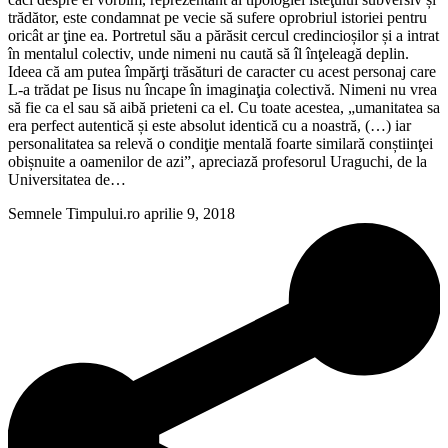
trădător, este condamnat pe vecie să sufere oprobriul istoriei pentru
oricât ar ţine ea. Portretul său a părăsit cercul credincioșilor și a intrat
în mentalul colectiv, unde nimeni nu caută să îl înţeleagă deplin.
Ideea că am putea împărţi trăsături de caracter cu acest personaj care
L-a trădat pe Iisus nu încape în imaginaţia colectivă. Nimeni nu vrea
să fie ca el sau să aibă prieteni ca el. Cu toate acestea, „umanitatea sa
era perfect autentică și este absolut identică cu a noastră, (…) iar
personalitatea sa relevă o condiţie mentală foarte similară conștiinţei
obișnuite a oamenilor de azi”, apreciază profesorul Uraguchi, de la
Universitatea de…
Semnele Timpului.ro
aprilie 9, 2018