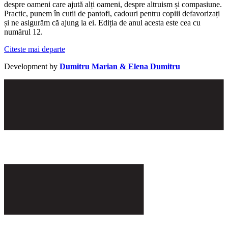
despre oameni care ajută alți oameni, despre altruism și compasiune.
Practic, punem în cutii de pantofi, cadouri pentru copiii defavorizați
și ne asigurăm că ajung la ei. Ediția de anul acesta este cea cu
numărul 12.
Citeste mai departe
Development by
Dumitru Marian & Elena Dumitru