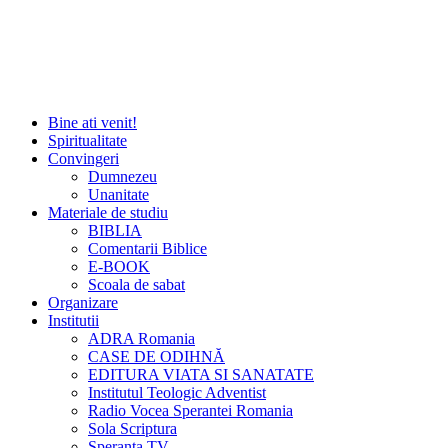
Bine ati venit!
Spiritualitate
Convingeri
Dumnezeu
Unanitate
Materiale de studiu
BIBLIA
Comentarii Biblice
E-BOOK
Scoala de sabat
Organizare
Institutii
ADRA Romania
CASE DE ODIHNĂ
EDITURA VIATA SI SANATATE
Institutul Teologic Adventist
Radio Vocea Sperantei Romania
Sola Scriptura
Speranta TV