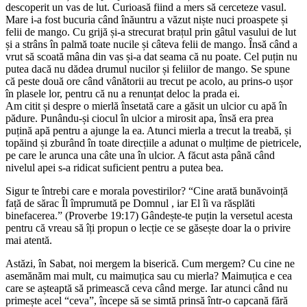
descoperit un vas de lut. Curioasă fiind a mers să cerceteze vasul.
Mare i-a fost bucuria când înăuntru a văzut niște nuci proaspete și
felii de mango. Cu grijă și-a strecurat brațul prin gâtul vasului de lut
și a strâns în palmă toate nucile și câteva felii de mango. Însă când a
vrut să scoată mâna din vas și-a dat seama că nu poate. Cel puțin nu
putea dacă nu dădea drumul nucilor și feliilor de mango. Se spune
că peste două ore când vânătorii au trecut pe acolo, au prins-o ușor
în plasele lor, pentru că nu a renunțat deloc la prada ei.
Am citit și despre o mierlă însetată care a găsit un ulcior cu apă în
pădure. Punându-și ciocul în ulcior a mirosit apa, însă era prea
puțină apă pentru a ajunge la ea. Atunci mierla a trecut la treabă, și
topăind și zburând în toate direcțiile a adunat o mulțime de pietricele,
pe care le arunca una câte una în ulcior. A făcut asta până când
nivelul apei s-a ridicat suficient pentru a putea bea.
Sigur te întrebi care e morala povestirilor? “Cine arată bunăvoință
față de sărac Îl împrumută pe Domnul , iar El îi va răsplăti
binefacerea.” (Proverbe 19:17) Gândește-te puțin la versetul acesta
pentru că vreau să îți propun o lecție ce se găsește doar la o privire
mai atentă.
Astăzi, în Sabat, noi mergem la biserică. Cum mergem? Cu cine ne
asemănăm mai mult, cu maimuțica sau cu mierla? Maimuțica e cea
care se așteaptă să primească ceva când merge. Iar atunci când nu
primește acel “ceva”, începe să se simtă prinsă într-o capcană fără