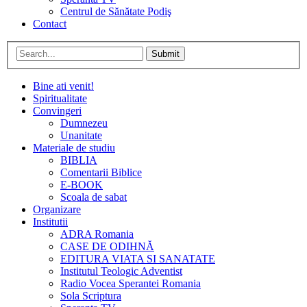
Centrul de Sănătate Podiş
Contact
Submit
Bine ati venit!
Spiritualitate
Convingeri
Dumnezeu
Unanitate
Materiale de studiu
BIBLIA
Comentarii Biblice
E-BOOK
Scoala de sabat
Organizare
Institutii
ADRA Romania
CASE DE ODIHNĂ
EDITURA VIATA SI SANATATE
Institutul Teologic Adventist
Radio Vocea Sperantei Romania
Sola Scriptura