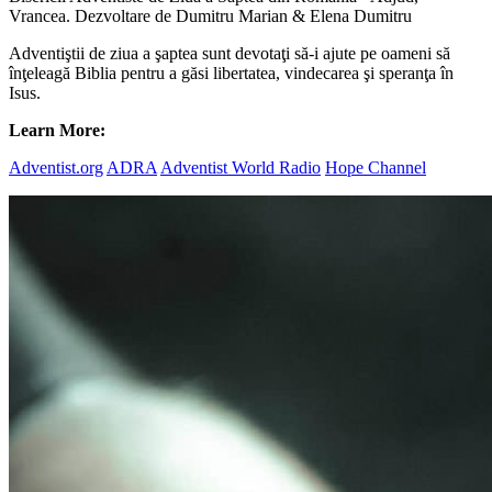
Vrancea. Dezvoltare de Dumitru Marian & Elena Dumitru
Adventiştii de ziua a şaptea sunt devotaţi să-i ajute pe oameni să
înţeleagă Biblia pentru a găsi libertatea, vindecarea şi speranţa în
Isus.
Learn More:
Adventist.org
ADRA
Adventist World Radio
Hope Channel