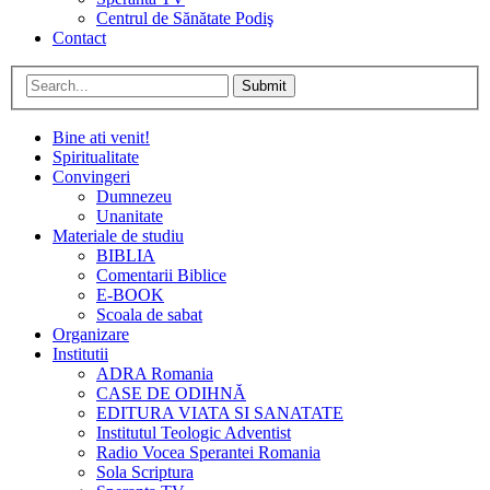
Centrul de Sănătate Podiş
Contact
Submit
Bine ati venit!
Spiritualitate
Convingeri
Dumnezeu
Unanitate
Materiale de studiu
BIBLIA
Comentarii Biblice
E-BOOK
Scoala de sabat
Organizare
Institutii
ADRA Romania
CASE DE ODIHNĂ
EDITURA VIATA SI SANATATE
Institutul Teologic Adventist
Radio Vocea Sperantei Romania
Sola Scriptura