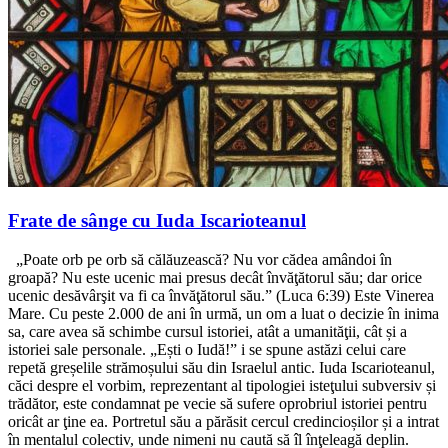
Frate de sânge cu Iuda Iscarioteanul
„Poate orb pe orb să călăuzească? Nu vor cădea amândoi în
groapă? Nu este ucenic mai presus decât învăţătorul său; dar orice
ucenic desăvârşit va fi ca învăţătorul său.” (Luca 6:39) Este Vinerea
Mare. Cu peste 2.000 de ani în urmă, un om a luat o decizie în inima
sa, care avea să schimbe cursul istoriei, atât a umanităţii, cât și a
istoriei sale personale. „Ești o Iudă!” i se spune astăzi celui care
repetă greșelile strămoșului său din Israelul antic. Iuda Iscarioteanul,
căci despre el vorbim, reprezentant al tipologiei isteţului subversiv și
trădător, este condamnat pe vecie să sufere oprobriul istoriei pentru
oricât ar ţine ea. Portretul său a părăsit cercul credincioșilor și a intrat
în mentalul colectiv, unde nimeni nu caută să îl înţeleagă deplin.