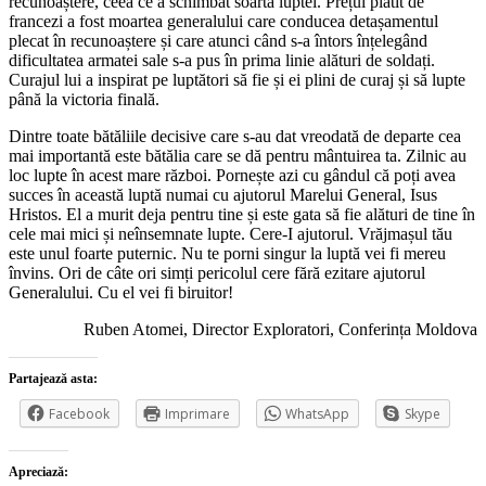
recunoaștere, ceea ce a schimbat soarta luptei. Prețul plătit de
francezi a fost moartea generalului care conducea detașamentul
plecat în recunoaștere și care atunci când s-a întors înțelegând
dificultatea armatei sale s-a pus în prima linie alături de soldați.
Curajul lui a inspirat pe luptători să fie și ei plini de curaj și să lupte
până la victoria finală.
Dintre toate bătăliile decisive care s-au dat vreodată de departe cea
mai importantă este bătălia care se dă pentru mântuirea ta. Zilnic au
loc lupte în acest mare război. Pornește azi cu gândul că poți avea
succes în această luptă numai cu ajutorul Marelui General, Isus
Hristos. El a murit deja pentru tine și este gata să fie alături de tine în
cele mai mici și neînsemnate lupte. Cere-I ajutorul. Vrăjmașul tău
este unul foarte puternic. Nu te porni singur la luptă vei fi mereu
învins. Ori de câte ori simți pericolul cere fără ezitare ajutorul
Generalului. Cu el vei fi biruitor!
Ruben Atomei, Director Exploratori, Conferința Moldova
Partajează asta:
Facebook
Imprimare
WhatsApp
Skype
Apreciază: