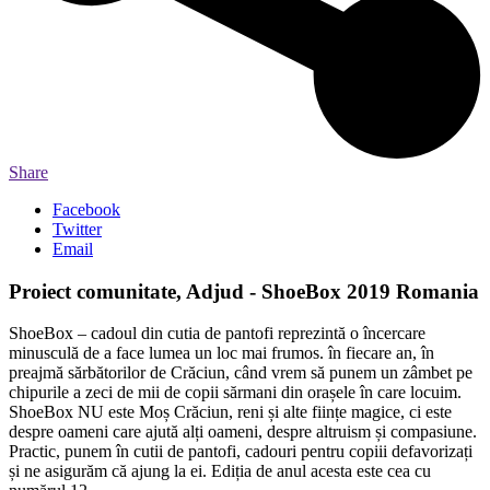
Share
Facebook
Twitter
Email
Proiect comunitate, Adjud - ShoeBox 2019 Romania
ShoeBox – cadoul din cutia de pantofi reprezintă o încercare
minusculă de a face lumea un loc mai frumos. în fiecare an, în
preajmă sărbătorilor de Crăciun, când vrem să punem un zâmbet pe
chipurile a zeci de mii de copii sărmani din orașele în care locuim.
ShoeBox NU este Moș Crăciun, reni și alte ființe magice, ci este
despre oameni care ajută alți oameni, despre altruism și compasiune.
Practic, punem în cutii de pantofi, cadouri pentru copiii defavorizați
și ne asigurăm că ajung la ei. Ediția de anul acesta este cea cu