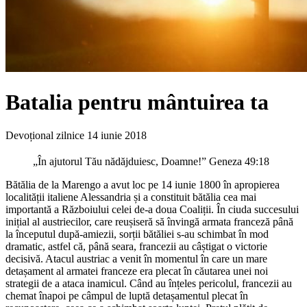
Batalia pentru mântuirea ta
Devoțional zilnice
14 iunie 2018
„În ajutorul Tău nădăjduiesc, Doamne!” Geneza 49:18
Bătălia de la Marengo a avut loc pe 14 iunie 1800 în apropierea
localității italiene Alessandria și a constituit bătălia cea mai
importantă a Războiului celei de-a doua Coaliții. În ciuda succesului
inițial al austriecilor, care reușiseră să învingă armata franceză până
la începutul după-amiezii, sorții bătăliei s-au schimbat în mod
dramatic, astfel că, până seara, francezii au câștigat o victorie
decisivă. Atacul austriac a venit în momentul în care un mare
detașament al armatei franceze era plecat în căutarea unei noi
strategii de a ataca inamicul. Când au înțeles pericolul, francezii au
chemat înapoi pe câmpul de luptă detașamentul plecat în