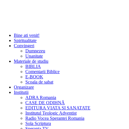
Bine ati venit!
Spiritualitate
Convingeri
Dumnezeu
Unanitate
Materiale de studiu
BIBLIA
Comentarii Biblice
E-BOOK
Scoala de sabat
Organizare
Institutii
ADRA Romania
CASE DE ODIHNĂ
EDITURA VIATA SI SANATATE
Institutul Teologic Adventist
Radio Vocea Sperantei Romania
Sola Scriptura
Speranta TV