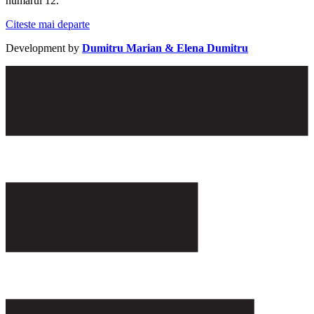
numărul 12.
Citeste mai departe
Development by
Dumitru Marian & Elena Dumitru