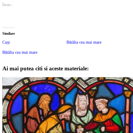
Încarc...
Similare
Cuși
Bătălia cea mai mare
Bătălia cea mai mare
Ai mai putea citi si aceste materiale: