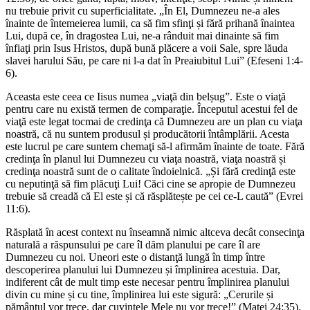
nu trebuie privit cu superficialitate. „În El, Dumnezeu ne-a ales
înainte de întemeierea lumii, ca să fim sfinţi și fără prihană înaintea
Lui, după ce, în dragostea Lui, ne-a rânduit mai dinainte să fim
înfiaţi prin Isus Hristos, după bună plăcere a voii Sale, spre lăuda
slavei harului Său, pe care ni l-a dat în Preaiubitul Lui” (Efeseni 1:4-
6).
Aceasta este ceea ce Iisus numea „viaţă din belșug”. Este o viaţă
pentru care nu există termen de comparaţie. Începutul acestui fel de
viaţă este legat tocmai de credinţa că Dumnezeu are un plan cu viaţa
noastră, că nu suntem produsul și producătorii întâmplării. Acesta
este lucrul pe care suntem chemaţi să-l afirmăm înainte de toate. Fără
credinţa în planul lui Dumnezeu cu viaţa noastră, viaţa noastră și
credinţa noastră sunt de o calitate îndoielnică. „Și fără credinţă este
cu neputinţă să fim plăcuţi Lui! Căci cine se apropie de Dumnezeu
trebuie să creadă că El este și că răsplătește pe cei ce-L caută” (Evrei
11:6).
Răsplată în acest context nu înseamnă nimic altceva decât consecinţa
naturală a răspunsului pe care îl dăm planului pe care îl are
Dumnezeu cu noi. Uneori este o distanţă lungă în timp între
descoperirea planului lui Dumnezeu și împlinirea acestuia. Dar,
indiferent cât de mult timp este necesar pentru împlinirea planului
divin cu mine și cu tine, împlinirea lui este sigură: „Cerurile și
pământul vor trece, dar cuvintele Mele nu vor trece!” (Matei 24:35).