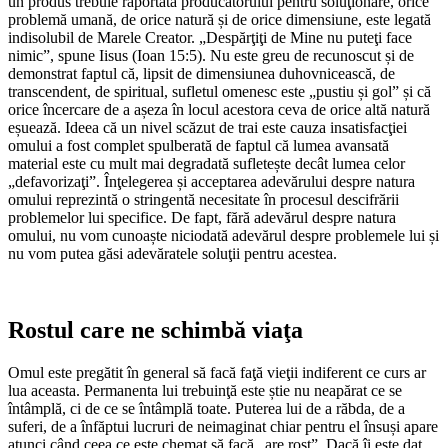
un produs trebuie raportată producătorului pentru soluţionare, orice
problemă umană, de orice natură și de orice dimensiune, este legată
indisolubil de Marele Creator. „Despărţiţi de Mine nu puteţi face
nimic”, spune Iisus (Ioan 15:5). Nu este greu de recunoscut și de
demonstrat faptul că, lipsit de dimensiunea duhovnicească, de
transcendent, de spiritual, sufletul omenesc este „pustiu și gol” și că
orice încercare de a așeza în locul acestora ceva de orice altă natură
eșuează. Ideea că un nivel scăzut de trai este cauza insatisfacţiei
omului a fost complet spulberată de faptul că lumea avansată
material este cu mult mai degradată sufletește decât lumea celor
„defavorizaţi”. Înţelegerea și acceptarea adevărului despre natura
omului reprezintă o stringentă necesitate în procesul descifrării
problemelor lui specifice. De fapt, fără adevărul despre natura
omului, nu vom cunoaște niciodată adevărul despre problemele lui și
nu vom putea găsi adevăratele soluţii pentru acestea.
Rostul care ne schimbă viaţa
Omul este pregătit în general să facă faţă vieţii indiferent ce curs ar
lua aceasta. Permanenta lui trebuinţă este știe nu neapărat ce se
întâmplă, ci de ce se întâmplă toate. Puterea lui de a răbda, de a
suferi, de a înfăptui lucruri de neimaginat chiar pentru el însuși apare
atunci când ceea ce este chemat să facă „are rost”. Dacă îi este dat