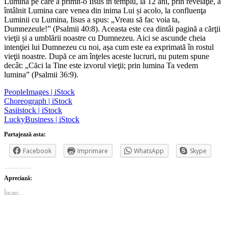
Lumina pe care a primit-o Iisus în templu, la 12 ani, prin revelaţie, a
întâlnit Lumina care venea din inima Lui și acolo, la confluenţa
Luminii cu Lumina, Iisus a spus: „Vreau să fac voia ta,
Dumnezeule!” (Psalmii 40:8). Aceasta este cea dintâi pagină a cărţii
vieţii și a umblării noastre cu Dumnezeu. Aici se ascunde cheia
intenţiei lui Dumnezeu cu noi, așa cum este ea exprimată în rostul
vieţii noastre. După ce am înţeles aceste lucruri, nu putem spune
decât: „Căci la Tine este izvorul vieţii; prin lumina Ta vedem
lumina” (Psalmii 36:9).
PeopleImages | iStock
Choreograph | iStock
Sasiistock | iStock
LuckyBusiness | iStock
Partajează asta:
Facebook
Imprimare
WhatsApp
Skype
Apreciază:
Încarc...