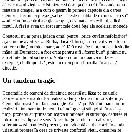
că este rostul vieţii sale își pierde și dorinţa de a trăi. În condensata
relatare a creaţiei, așa cum o găsim în primele capitole din cartea
Genezei, fiecare expresie „să fie…” este însoţită de expresia „ca să”
– aducând în centrul atenţiei scopul, destinaţia, obiectivul, adică
rostul. A fi și a avea un rost sunt cele două feţe ale aceleiași monede.
Creatorul nu ar putea judeca omul pentru „orice cuvânt nefolositor”,
așa cum ne avertizează Biblia, dacă El Însuși ar fi creat vreun lucru
sau vreo fiinţă nefolositoare, adică fără rost. De fapt, tot ce a ieșit din
mâna lui Dumnezeu a fost creat pentru a fi „foarte bun” și nimic nu
a fost intenţionat să fie rău. Viaţa omului nu doar că nu face
excepţie, ci, dimpotrivă, este un exemplu primordial în această
direcţie.
Un tandem tragic
Generaţiile de oameni de dinaintea noastră au lăsat pe paginile
istoriei urmele marilor lor realizări, dar și ale marilor lor suferinţe.
Generaţia noastră nu face excepţie. Ea lasă pe Pământ marca unor
realizări uimitoare în domeniul tehnologiei și știinţei și, în același
timp, probabil surprinzător, marca uimitoarei ei suferinţe, căderea ei
într-o imensă lipsă de sens. Acest tragic tandem – realizări și
suferinţe – își manifestă prezenţa cu evidentă claritate azi: în ciuda
uriașului progres în ceea ce privește confortul vieţii, omenirea se