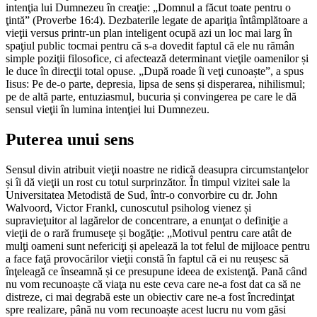
intenţia lui Dumnezeu în creaţie: „Domnul a făcut toate pentru o
ţintă” (Proverbe 16:4). Dezbaterile legate de apariţia întâmplătoare a
vieţii versus printr-un plan inteligent ocupă azi un loc mai larg în
spaţiul public tocmai pentru că s-a dovedit faptul că ele nu rămân
simple poziţii filosofice, ci afectează determinant vieţile oamenilor și
le duce în direcţii total opuse. „După roade îi veţi cunoaște”, a spus
Iisus: Pe de-o parte, depresia, lipsa de sens și disperarea, nihilismul;
pe de altă parte, entuziasmul, bucuria și convingerea pe care le dă
sensul vieţii în lumina intenţiei lui Dumnezeu.
Puterea unui sens
Sensul divin atribuit vieţii noastre ne ridică deasupra circumstanţelor
și îi dă vieţii un rost cu totul surprinzător. În timpul vizitei sale la
Universitatea Metodistă de Sud, într-o convorbire cu dr. John
Walvoord, Victor Frankl, cunoscutul psiholog vienez și
supravieţuitor al lagărelor de concentrare, a enunţat o definiţie a
vieţii de o rară frumuseţe și bogăţie: „Motivul pentru care atât de
mulţi oameni sunt nefericiţi și apelează la tot felul de mijloace pentru
a face faţă provocărilor vieţii constă în faptul că ei nu reușesc să
înţeleagă ce înseamnă și ce presupune ideea de existenţă. Pană când
nu vom recunoaște că viaţa nu este ceva care ne-a fost dat ca să ne
distreze, ci mai degrabă este un obiectiv care ne-a fost încredinţat
spre realizare, până nu vom recunoaște acest lucru nu vom găsi