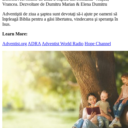
Vrancea. Dezvoltare de Dumitru Marian & Elena Dumitru
Adventiştii de ziua a şaptea sunt devotaţi să-i ajute pe oameni să
înţeleagă Biblia pentru a găsi libertatea, vindecarea şi speranţa în
Isus.
Learn More:
Adventist.org
ADRA
Adventist World Radio
Hope Channel