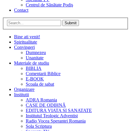
Centrul de Sănătate Podiş
Contact
Submit
Bine ati venit!
Spiritualitate
Convingeri
Dumnezeu
Unanitate
Materiale de studiu
BIBLIA
Comentarii Biblice
E-BOOK
Scoala de sabat
Organizare
Institutii
ADRA Romania
CASE DE ODIHNĂ
EDITURA VIATA SI SANATATE
Institutul Teologic Adventist
Radio Vocea Sperantei Romania
Sola Scriptura