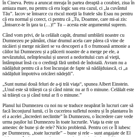
în Cineva. Petru a aruncat mreaja în partea dreaptă a corabiei, ziua în
amiaza mare, nu pentru că era logic sau era cazul, ci „la cuvântul
Tău”. Iacov se întoarce cu riscul morţii la fratele său Esau nu pentru
că era normal și corect, ci pentru că „Tu, Doamne, care mi-ai zis:
„Întoarce-te în ţara ta (…)!” Tu – acesta este argumentul suprem.
Când vom privi, de la celălalt capăt, drumul umblării noastre cu
Dumnezeu pe pământ, chiar drumul acela care părea că vine de
nicăieri și merge nicăieri se va descoperi a fi o frumoasă armonie a
căilor lui Dumnezeu și a plăcerii noastre de a merge pe ele, a
nevăzutului, neînţelesului și uneori a nedoritului curs al vieţii,
întâmpinat însă cu o credinţă fără umbră de îndoială. Avram nu a
nădăjduit pentru că a fost încurajat de fapte să nădăjduiască, ci „a
nădăjduit împotriva oricărei nădejdi”.
„Sunt numai două feluri de a-ţi trăi viaţa“, spunea Albert Einstein.
„Unul este să trăiești ca și când nimic nu ar fi o minune. Celălalt este
să trăiești ca și când totul ar fi o minune.”
Planul lui Dumnezeu cu noi nu se traduce neapărat în lucruri care să
facă înconjurul lumii, ci în cucerirea sufletul nostru și în plantarea în
el a acelei „încrederi neclintite” în Dumnezeu, o încredere care vede
urma pașilor lui Dumnezeu în toate lucrurile. Viaţa ta este un
amestec de bune și de rele? Nicio problemă. Pentru cei ce Îl iubesc
pe Dumnezeu, „toate lucrurile” – bune și rele – sunt angajate de El