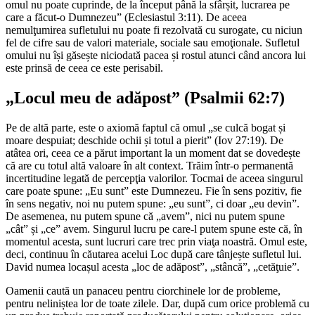
omul nu poate cuprinde, de la început până la sfârșit, lucrarea pe
care a făcut-o Dumnezeu” (Eclesiastul 3:11). De aceea
nemulţumirea sufletului nu poate fi rezolvată cu surogate, cu niciun
fel de cifre sau de valori materiale, sociale sau emoţionale. Sufletul
omului nu își găsește niciodată pacea și rostul atunci când ancora lui
este prinsă de ceea ce este perisabil.
„Locul meu de adăpost” (Psalmii 62:7)
Pe de altă parte, este o axiomă faptul că omul „se culcă bogat și
moare despuiat; deschide ochii și totul a pierit” (Iov 27:19). De
atâtea ori, ceea ce a părut important la un moment dat se dovedește
că are cu totul altă valoare în alt context. Trăim într-o permanentă
incertitudine legată de percepţia valorilor. Tocmai de aceea singurul
care poate spune: „Eu sunt” este Dumnezeu. Fie în sens pozitiv, fie
în sens negativ, noi nu putem spune: „eu sunt”, ci doar „eu devin”.
De asemenea, nu putem spune că „avem”, nici nu putem spune
„cât” și „ce” avem. Singurul lucru pe care-l putem spune este că, în
momentul acesta, sunt lucruri care trec prin viaţa noastră. Omul este,
deci, continuu în căutarea acelui Loc după care tânjește sufletul lui.
David numea locașul acesta „loc de adăpost”, „stâncă”, „cetăţuie”.
Oamenii caută un panaceu pentru ciorchinele lor de probleme,
pentru neliniștea lor de toate zilele. Dar, după cum orice problemă cu