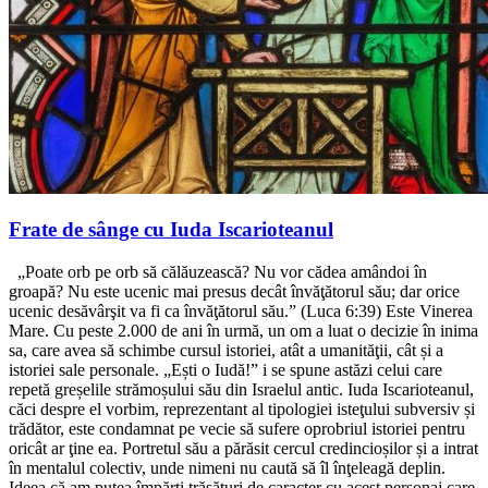
Frate de sânge cu Iuda Iscarioteanul
„Poate orb pe orb să călăuzească? Nu vor cădea amândoi în
groapă? Nu este ucenic mai presus decât învăţătorul său; dar orice
ucenic desăvârşit va fi ca învăţătorul său.” (Luca 6:39) Este Vinerea
Mare. Cu peste 2.000 de ani în urmă, un om a luat o decizie în inima
sa, care avea să schimbe cursul istoriei, atât a umanităţii, cât și a
istoriei sale personale. „Ești o Iudă!” i se spune astăzi celui care
repetă greșelile strămoșului său din Israelul antic. Iuda Iscarioteanul,
căci despre el vorbim, reprezentant al tipologiei isteţului subversiv și
trădător, este condamnat pe vecie să sufere oprobriul istoriei pentru
oricât ar ţine ea. Portretul său a părăsit cercul credincioșilor și a intrat
în mentalul colectiv, unde nimeni nu caută să îl înţeleagă deplin.
Ideea că am putea împărţi trăsături de caracter cu acest personaj care