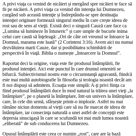
A privi viaţa ca venind de nicăieri și mergând spre nicăieri te face să
fii pe nicăieri. A privi viaţa ca venind din intenţia lui Dumnezeu,
curgând sub această intenţie și îndreptându-se spre destinaţia
intenţiei originare formează singurul mediu în care crește ideea de
rost sau de sens al vieţii. Există deci o singură Cauză care face ca
„Lumina să lumineze în întuneric” și care umple de bucurie inima
celui care caută să înţeleagă: „Ori de câte ori vreunul se întoarce la
Domnul, marama este luată” (2 Corinteni 3:16). Avem aici nu numai
dezvăluirea marii Cauze, dar și posibilitatea schimbării de
perspectivă în viaţă. Biblia o numește „întoarcere la Domnul”.
Raportat deci la origine, viaţa este fie produsul întâmplării, fie
produsul intenţiei. Aici este punctul în care drumul omenirii se
bifurcă. Subiectivismul nostru este o circumstanţă agravantă, fiindcă
este mai multă autobiografie în filosofia și teologia noastră decât am
fi noi dispuși să admitem. Ecuaţia este simplă: A-ţi privi fiinţa ca
fiind produsul întâmplării duce în mod natural la trăirea unei vieţi „la
întâmplare”, pe o planetă la întâmplare, într-un univers la întâmplare,
care, în cele din urmă, sfârșește printr-o implozie. Astfel nu mai
rămâne niciun domeniu al vieţii care să nu fie marcat de ideea de
întâmplare, iar consecinţa naturală a unei astfel de concepţii este
depresia sinucigașă în care se scufundă tot mai mult lumea noastră
„eliberată” de sub conducerea lui Dumnezeu.
Opusul întâmplării este ceea ce numim „rost”, care are la bază