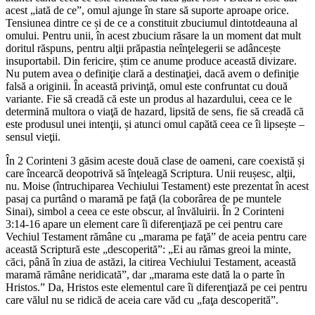
acest „iată de ce”, omul ajunge în stare să suporte aproape orice.
Tensiunea dintre ce și de ce a constituit zbuciumul dintotdeauna al
omului. Pentru unii, în acest zbucium răsare la un moment dat mult
doritul răspuns, pentru alţii prăpastia neînţelegerii se adâncește
insuportabil. Din fericire, știm ce anume produce această divizare.
Nu putem avea o definiţie clară a destinaţiei, dacă avem o definiţie
falsă a originii. În această privinţă, omul este confruntat cu două
variante. Fie să creadă că este un produs al hazardului, ceea ce le
determină multora o viaţă de hazard, lipsită de sens, fie să creadă că
este produsul unei intenţii, și atunci omul capătă ceea ce îi lipsește –
sensul vieţii.
În 2 Corinteni 3 găsim aceste două clase de oameni, care coexistă și
care încearcă deopotrivă să înţeleagă Scriptura. Unii reușesc, alţii,
nu. Moise (întruchiparea Vechiului Testament) este prezentat în acest
pasaj ca purtând o maramă pe faţă (la coborârea de pe muntele
Sinai), simbol a ceea ce este obscur, al învăluirii. În 2 Corinteni
3:14-16 apare un element care îi diferenţiază pe cei pentru care
Vechiul Testament rămâne cu „marama pe faţă” de aceia pentru care
această Scriptură este „descoperită”: „Ei au rămas greoi la minte,
căci, până în ziua de astăzi, la citirea Vechiului Testament, această
maramă rămâne neridicată”, dar „marama este dată la o parte în
Hristos.” Da, Hristos este elementul care îi diferenţiază pe cei pentru
care vălul nu se ridică de aceia care văd cu „faţa descoperită”.