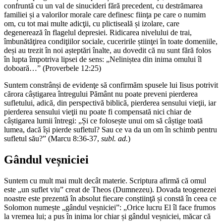
confruntă cu un val de sinucideri fără precedent, cu destrămarea
familiei și a valorilor morale care definesc fiinţa pe care o numim
om, cu tot mai multe adicţii, cu plictiseală și izolare, care
degenerează în flagelul depresiei. Ridicarea nivelului de trai,
îmbunătăţirea condiţiilor sociale, cuceririle știinţei în toate domeniile,
deși au trezit în noi așteptări înalte, au dovedit că nu sunt fără folos
în lupta împotriva lipsei de sens: „Neliniștea din inima omului îl
doboară…” (Proverbele 12:25)
Suntem constrânși de evidenţe să confirmăm spusele lui Iisus potrivit
cărora câștigarea întregului Pământ nu poate preveni pierderea
sufletului, adică, din perspectivă biblică, pierderea sensului vieţii, iar
pierderea sensului vieţii nu poate fi compensată nici chiar de
câștigarea lumii întregi: „Și ce folosește unui om să câștige toată
lumea, dacă își pierde sufletul? Sau ce va da un om în schimb pentru
sufletul său?” (Marcu 8:36-37,
subl. ad.
)
Gândul veșniciei
Suntem cu mult mai mult decât materie. Scriptura afirmă că omul
este „un suflet viu” creat de Theos (Dumnezeu). Dovada teogenezei
noastre este prezentă în absolut fiecare conștiinţă și constă în ceea ce
Solomon numește „gândul veșniciei”: „Orice lucru El îl face frumos
la vremea lui; a pus în inima lor chiar și gândul veșniciei, măcar că