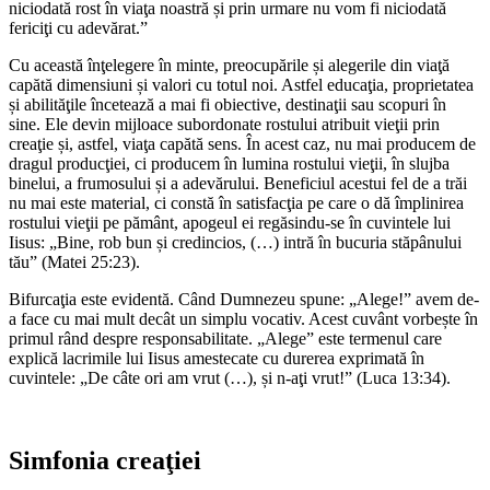
niciodată rost în viaţa noastră și prin urmare nu vom fi niciodată
fericiţi cu adevărat.”
Cu această înţelegere în minte, preocupările și alegerile din viaţă
capătă dimensiuni și valori cu totul noi. Astfel educaţia, proprietatea
și abilităţile încetează a mai fi obiective, destinaţii sau scopuri în
sine. Ele devin mijloace subordonate rostului atribuit vieţii prin
creaţie și, astfel, viaţa capătă sens. În acest caz, nu mai producem de
dragul producţiei, ci producem în lumina rostului vieţii, în slujba
binelui, a frumosului și a adevărului. Beneficiul acestui fel de a trăi
nu mai este material, ci constă în satisfacţia pe care o dă împlinirea
rostului vieţii pe pământ, apogeul ei regăsindu-se în cuvintele lui
Iisus: „Bine, rob bun și credincios, (…) intră în bucuria stăpânului
tău” (Matei 25:23).
Bifurcaţia este evidentă. Când Dumnezeu spune: „Alege!” avem de-
a face cu mai mult decât un simplu vocativ. Acest cuvânt vorbește în
primul rând despre responsabilitate. „Alege” este termenul care
explică lacrimile lui Iisus amestecate cu durerea exprimată în
cuvintele: „De câte ori am vrut (…), și n-aţi vrut!” (Luca 13:34).
Simfonia creaţiei