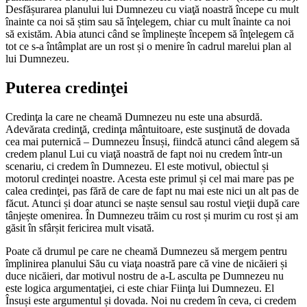
Desfășurarea planului lui Dumnezeu cu viaţă noastră începe cu mult
înainte ca noi să știm sau să înţelegem, chiar cu mult înainte ca noi
să existăm. Abia atunci când se împlinește începem să înţelegem că
tot ce s-a întâmplat are un rost și o menire în cadrul marelui plan al
lui Dumnezeu.
Puterea credinţei
Credinţa la care ne cheamă Dumnezeu nu este una absurdă.
Adevărata credinţă, credinţa mântuitoare, este susţinută de dovada
cea mai puternică – Dumnezeu Însuși, fiindcă atunci când alegem să
credem planul Lui cu viaţă noastră de fapt noi nu credem într-un
scenariu, ci credem în Dumnezeu. El este motivul, obiectul și
motorul credinţei noastre. Acesta este primul și cel mai mare pas pe
calea credinţei, pas fără de care de fapt nu mai este nici un alt pas de
făcut. Atunci și doar atunci se naște sensul sau rostul vieţii după care
tânjește omenirea. În Dumnezeu trăim cu rost și murim cu rost și am
găsit în sfârșit fericirea mult visată.
Poate că drumul pe care ne cheamă Dumnezeu să mergem pentru
împlinirea planului Său cu viaţa noastră pare că vine de nicăieri și
duce nicăieri, dar motivul nostru de a-L asculta pe Dumnezeu nu
este logica argumentaţiei, ci este chiar Fiinţa lui Dumnezeu. El
Însuși este argumentul și dovada. Noi nu credem în ceva, ci credem