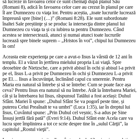
să lucreze în favoarea celor ce sunt chemaţi după planul Său
(Romani 8), adică în favoarea celor care au crezut în planul pe care
îl are Dumnezeu cu viaţa lor. Pentru aceștia, „toate lucrurile lucrează
împreună spre [bine] (…)” (Romani 8:28). Ele sunt subordonate
înaltei Sale preștiinţe și se produc la intersecţia dintre planul lui
Dumnezeu cu viaţa ta și cu iubirea ta pentru Dumnezeu. Când
acestea se intersectează, atunci și numai atunci toate lucrurile
lucrează spre binele suprem – „Hristos în voi”, chipul lui Dumnezeu
în om!
Aceasta este experienţa pe care a avut-o Iisus la vârstă de 12 ani în
templu. El a văzut în jertfirea mielului propria Lui viaţă. Spre
deosebire de Nietzsche, care a privit abisul în ochi și abisul l-a privit
pe el, Iisus L-a privit pe Dumnezeu în ochi și Dumnezeu L-a privit
pe El… Iisus a încuviinţat, înclinând capul cu smerenie. Pentru
Maria era natural să întrebe și să se întrebe: Cum se poate face așa
ceva? Pentru Iisus era natural să nu întrebe. Atât la întrebarea Mariei,
cât și la întrebarea lui Iisus, răspunsul Tatălui a fost același: Duhul
Sfânt. Mariei îi spune: „Duhul Sfânt Se va pogorî peste tine, și
puterea Celui Preaînalt te va umbri” (Luca 1:35), iar în dreptul lui
Iisus, Cuvântul spune: „Prin Duhul cel veșnic, S-a adus pe Sine
Însuși jertfă fără pată” (Evrei 9:14). Duhul Sfânt este Acela care va
lucra spre împlinirea a tot ce scrie despre tine în „sulul Cărţii”, la
capitolul „Rostul vieţii”.