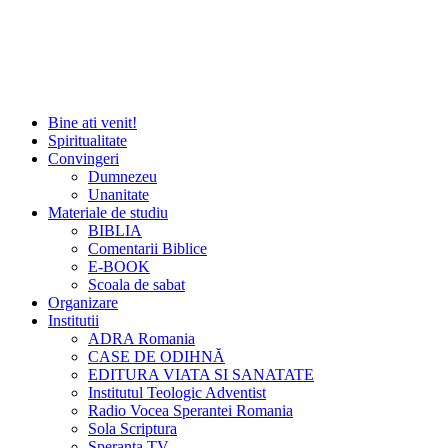
Bine ati venit!
Spiritualitate
Convingeri
Dumnezeu
Unanitate
Materiale de studiu
BIBLIA
Comentarii Biblice
E-BOOK
Scoala de sabat
Organizare
Institutii
ADRA Romania
CASE DE ODIHNĂ
EDITURA VIATA SI SANATATE
Institutul Teologic Adventist
Radio Vocea Sperantei Romania
Sola Scriptura
Speranta TV