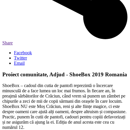
Share
Facebook
Twitter
Email
Proiect comunitate, Adjud - ShoeBox 2019 Romania
ShoeBox – cadoul din cutia de pantofi reprezintă o încercare
minusculă de a face lumea un loc mai frumos. în fiecare an, în
preajmă sărbătorilor de Crăciun, când vrem să punem un zâmbet pe
chipurile a zeci de mii de copii sărmani din orașele în care locuim.
ShoeBox NU este Moș Crăciun, reni și alte ființe magice, ci este
despre oameni care ajută alți oameni, despre altruism și compasiune.
Practic, punem în cutii de pantofi, cadouri pentru copiii defavorizați
și ne asigurăm că ajung la ei. Ediția de anul acesta este cea cu
numărul 12.