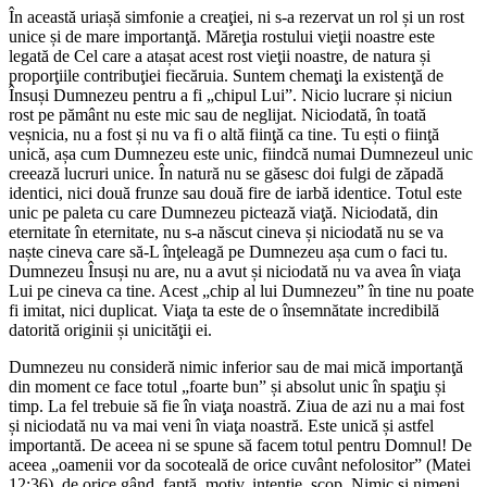
În această uriașă simfonie a creaţiei, ni s-a rezervat un rol și un rost
unice și de mare importanţă. Măreţia rostului vieţii noastre este
legată de Cel care a atașat acest rost vieţii noastre, de natura și
proporţiile contribuţiei fiecăruia. Suntem chemaţi la existenţă de
Însuși Dumnezeu pentru a fi „chipul Lui”. Nicio lucrare și niciun
rost pe pământ nu este mic sau de neglijat. Niciodată, în toată
veșnicia, nu a fost și nu va fi o altă fiinţă ca tine. Tu ești o fiinţă
unică, așa cum Dumnezeu este unic, fiindcă numai Dumnezeul unic
creează lucruri unice. În natură nu se găsesc doi fulgi de zăpadă
identici, nici două frunze sau două fire de iarbă identice. Totul este
unic pe paleta cu care Dumnezeu pictează viaţă. Niciodată, din
eternitate în eternitate, nu s-a născut cineva și niciodată nu se va
naște cineva care să-L înţeleagă pe Dumnezeu așa cum o faci tu.
Dumnezeu Însuși nu are, nu a avut și niciodată nu va avea în viaţa
Lui pe cineva ca tine. Acest „chip al lui Dumnezeu” în tine nu poate
fi imitat, nici duplicat. Viaţa ta este de o însemnătate incredibilă
datorită originii și unicităţii ei.
Dumnezeu nu consideră nimic inferior sau de mai mică importanţă
din moment ce face totul „foarte bun” și absolut unic în spaţiu și
timp. La fel trebuie să fie în viaţa noastră. Ziua de azi nu a mai fost
și niciodată nu va mai veni în viaţa noastră. Este unică și astfel
importantă. De aceea ni se spune să facem totul pentru Domnul! De
aceea „oamenii vor da socoteală de orice cuvânt nefolositor” (Matei
12:36), de orice gând, faptă, motiv, intenţie, scop. Nimic și nimeni