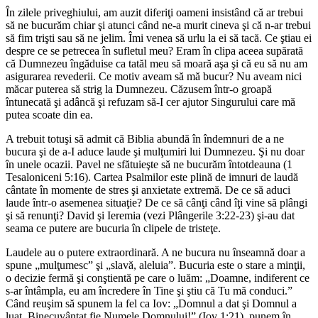
În zilele priveghiului, am auzit diferiţi oameni insistând că ar trebui
să ne bucurăm chiar şi atunci când ne-a murit cineva şi că n-ar trebui
să fim trişti sau să ne jelim. Îmi venea să urlu la ei să tacă. Ce ştiau ei
despre ce se petrecea în sufletul meu? Eram în clipa aceea supărată
că Dumnezeu îngăduise ca tatăl meu să moară aşa şi că eu să nu am
asigurarea revederii. Ce motiv aveam să mă bucur? Nu aveam nici
măcar puterea să strig la Dumnezeu. Căzusem într-o groapă
întunecată şi adâncă şi refuzam să-I cer ajutor Singurului care mă
putea scoate din ea.
A trebuit totuşi să admit că Biblia abundă în îndemnuri de a ne
bucura şi de a-I aduce laude şi mulţumiri lui Dumnezeu. Şi nu doar
în unele ocazii. Pavel ne sfătuieşte să ne bucurăm întotdeauna (1
Tesaloniceni 5:16). Cartea Psalmilor este plină de imnuri de laudă
cântate în momente de stres şi anxietate extremă. De ce să aduci
laude într-o asemenea situaţie? De ce să cânţi când îţi vine să plângi
şi să renunţi? David şi Ieremia (vezi Plângerile 3:22-23) şi-au dat
seama ce putere are bucuria în clipele de tristeţe.
Laudele au o putere extraordinară. A ne bucura nu înseamnă doar a
spune „mulţumesc” şi „slavă, aleluia”. Bucuria este o stare a minţii,
o decizie fermă şi conştientă pe care o luăm: „Doamne, indiferent ce
s-ar întâmpla, eu am încredere în Tine şi ştiu că Tu mă conduci.”
Când reuşim să spunem la fel ca Iov: „Domnul a dat şi Domnul a
luat. Binecuvântat fie Numele Domnului!” (Iov 1:21), punem în