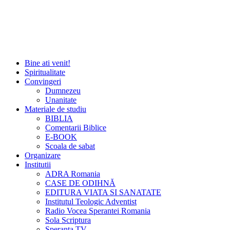
Bine ati venit!
Spiritualitate
Convingeri
Dumnezeu
Unanitate
Materiale de studiu
BIBLIA
Comentarii Biblice
E-BOOK
Scoala de sabat
Organizare
Institutii
ADRA Romania
CASE DE ODIHNĂ
EDITURA VIATA SI SANATATE
Institutul Teologic Adventist
Radio Vocea Sperantei Romania
Sola Scriptura
Speranta TV