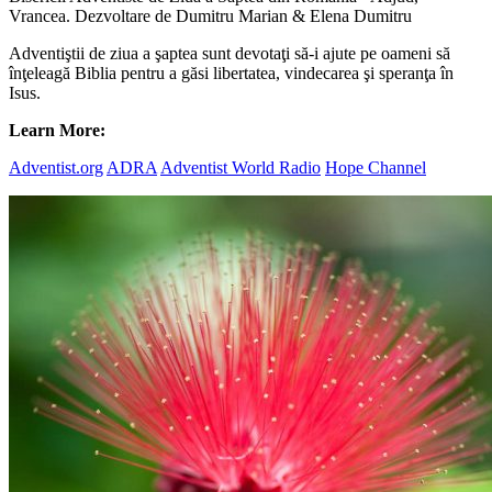
Vrancea. Dezvoltare de Dumitru Marian & Elena Dumitru
Adventiştii de ziua a şaptea sunt devotaţi să-i ajute pe oameni să
înţeleagă Biblia pentru a găsi libertatea, vindecarea şi speranţa în
Isus.
Learn More:
Adventist.org
ADRA
Adventist World Radio
Hope Channel