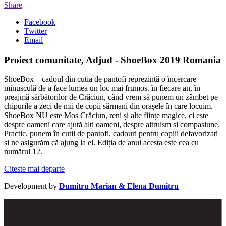
Share
Facebook
Twitter
Email
Proiect comunitate, Adjud - ShoeBox 2019 Romania
ShoeBox – cadoul din cutia de pantofi reprezintă o încercare
minusculă de a face lumea un loc mai frumos. în fiecare an, în
preajmă sărbătorilor de Crăciun, când vrem să punem un zâmbet pe
chipurile a zeci de mii de copii sărmani din orașele în care locuim.
ShoeBox NU este Moș Crăciun, reni și alte ființe magice, ci este
despre oameni care ajută alți oameni, despre altruism și compasiune.
Practic, punem în cutii de pantofi, cadouri pentru copiii defavorizați
și ne asigurăm că ajung la ei. Ediția de anul acesta este cea cu
numărul 12.
Citeste mai departe
Development by
Dumitru Marian & Elena Dumitru