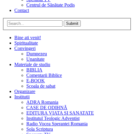
Centrul de Sănătate Podiş
Contact
Submit
Bine ati venit!
Spiritualitate
Convingeri
Dumnezeu
Unanitate
Materiale de studiu
BIBLIA
Comentarii Biblice
E-BOOK
Scoala de sabat
Organizare
Institutii
ADRA Romania
CASE DE ODIHNĂ
EDITURA VIATA SI SANATATE
Institutul Teologic Adventist
Radio Vocea Sperantei Romania
Sola Scriptura