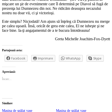
mişcare un şir de evenimente care îl determină pe Diavol să fugă de
prezenţa lui Dumnezeu din noi. Ne ridicăm deasupra necazului
nostru nu doar vii, ci şi victorioşi.
Este simplu? Niciodată! Am ajuns să înţeleg că Dumnezeu nu merge
pe calea uşoară. Însă, oricât de grea este calea, El ne iubeşte şi ne
face bine. Ia-ţi angajamentul de a te bucura întotdeauna!
Greta Michelle Joachim-Fox-Dyett
Partajează asta:
Facebook
Imprimare
WhatsApp
Skype
Apreciază:
Încarc...
Similare
Masina de spălat vase
Masina de spălat vase