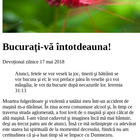
Bucurați-vă întotdeauna!
Devoțional zilnice
17 mai 2018
Atunci, fetele se vor veseli la joc, tinerii şi bătrânii se
vor bucura şi ei; le voi preface jalea în veselie şi-i voi
mângâia, le voi da bucurie după necazurile lor. Ieremia
31:13
Moartea fulgerătoare şi violentă a tatălui meu într-un accident de
maşină m-a dărâmat. În ziua aceea consumase alcool şi, în timp ce
traversa strada aglomerată, a fost lovit de o maşină şi apoi călcat de
altă maşină. I-am văzut cadavrul şi imaginea încă mă mai bântuie,
deşi au trecut patru ani de atunci. Însă ce mă nelinişteşte cu adevărat
este starea lui spirituală de la momentul decesului, fiindcă nu am
certitudinea că şi-a luat timp să se împace cu Dumnezeu.