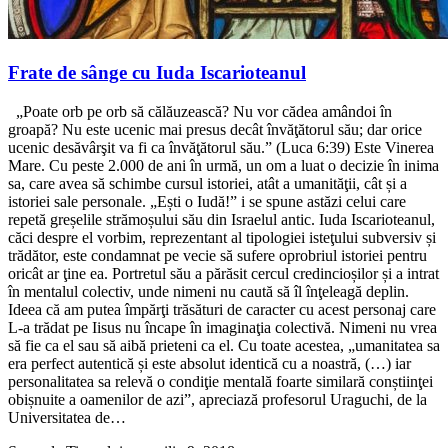
Frate de sânge cu Iuda Iscarioteanul
„Poate orb pe orb să călăuzească? Nu vor cădea amândoi în
groapă? Nu este ucenic mai presus decât învăţătorul său; dar orice
ucenic desăvârşit va fi ca învăţătorul său.” (Luca 6:39) Este Vinerea
Mare. Cu peste 2.000 de ani în urmă, un om a luat o decizie în inima
sa, care avea să schimbe cursul istoriei, atât a umanităţii, cât și a
istoriei sale personale. „Ești o Iudă!” i se spune astăzi celui care
repetă greșelile strămoșului său din Israelul antic. Iuda Iscarioteanul,
căci despre el vorbim, reprezentant al tipologiei isteţului subversiv și
trădător, este condamnat pe vecie să sufere oprobriul istoriei pentru
oricât ar ţine ea. Portretul său a părăsit cercul credincioșilor și a intrat
în mentalul colectiv, unde nimeni nu caută să îl înţeleagă deplin.
Ideea că am putea împărţi trăsături de caracter cu acest personaj care
L-a trădat pe Iisus nu încape în imaginaţia colectivă. Nimeni nu vrea
să fie ca el sau să aibă prieteni ca el. Cu toate acestea, „umanitatea sa
era perfect autentică și este absolut identică cu a noastră, (…) iar
personalitatea sa relevă o condiţie mentală foarte similară conștiinţei
obișnuite a oamenilor de azi”, apreciază profesorul Uraguchi, de la
Universitatea de…