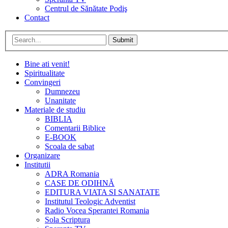
Centrul de Sănătate Podiş
Contact
Submit
Bine ati venit!
Spiritualitate
Convingeri
Dumnezeu
Unanitate
Materiale de studiu
BIBLIA
Comentarii Biblice
E-BOOK
Scoala de sabat
Organizare
Institutii
ADRA Romania
CASE DE ODIHNĂ
EDITURA VIATA SI SANATATE
Institutul Teologic Adventist
Radio Vocea Sperantei Romania
Sola Scriptura