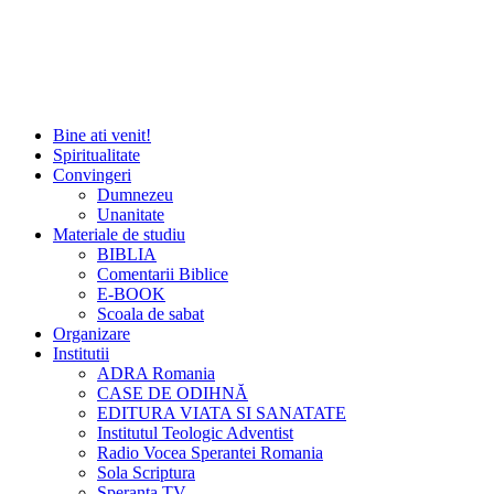
Bine ati venit!
Spiritualitate
Convingeri
Dumnezeu
Unanitate
Materiale de studiu
BIBLIA
Comentarii Biblice
E-BOOK
Scoala de sabat
Organizare
Institutii
ADRA Romania
CASE DE ODIHNĂ
EDITURA VIATA SI SANATATE
Institutul Teologic Adventist
Radio Vocea Sperantei Romania
Sola Scriptura
Speranta TV