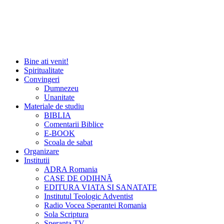
Bine ati venit!
Spiritualitate
Convingeri
Dumnezeu
Unanitate
Materiale de studiu
BIBLIA
Comentarii Biblice
E-BOOK
Scoala de sabat
Organizare
Institutii
ADRA Romania
CASE DE ODIHNĂ
EDITURA VIATA SI SANATATE
Institutul Teologic Adventist
Radio Vocea Sperantei Romania
Sola Scriptura
Speranta TV