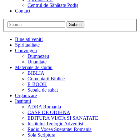
Centrul de Sănătate Podiş
Contact
Submit
Bine ati venit!
Spiritualitate
Convingeri
Dumnezeu
Unanitate
Materiale de studiu
BIBLIA
Comentarii Biblice
E-BOOK
Scoala de sabat
Organizare
Institutii
ADRA Romania
CASE DE ODIHNĂ
EDITURA VIATA SI SANATATE
Institutul Teologic Adventist
Radio Vocea Sperantei Romania
Sola Scriptura