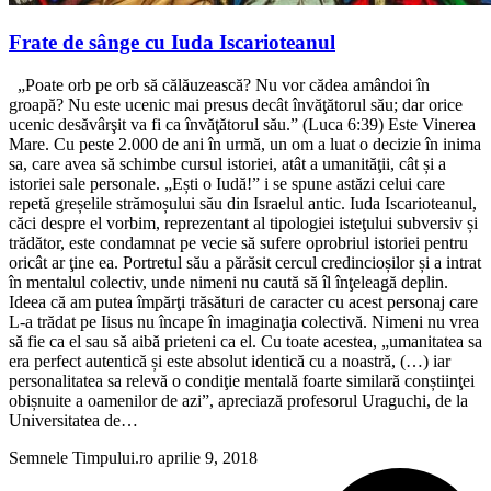
Frate de sânge cu Iuda Iscarioteanul
„Poate orb pe orb să călăuzească? Nu vor cădea amândoi în
groapă? Nu este ucenic mai presus decât învăţătorul său; dar orice
ucenic desăvârşit va fi ca învăţătorul său.” (Luca 6:39) Este Vinerea
Mare. Cu peste 2.000 de ani în urmă, un om a luat o decizie în inima
sa, care avea să schimbe cursul istoriei, atât a umanităţii, cât și a
istoriei sale personale. „Ești o Iudă!” i se spune astăzi celui care
repetă greșelile strămoșului său din Israelul antic. Iuda Iscarioteanul,
căci despre el vorbim, reprezentant al tipologiei isteţului subversiv și
trădător, este condamnat pe vecie să sufere oprobriul istoriei pentru
oricât ar ţine ea. Portretul său a părăsit cercul credincioșilor și a intrat
în mentalul colectiv, unde nimeni nu caută să îl înţeleagă deplin.
Ideea că am putea împărţi trăsături de caracter cu acest personaj care
L-a trădat pe Iisus nu încape în imaginaţia colectivă. Nimeni nu vrea
să fie ca el sau să aibă prieteni ca el. Cu toate acestea, „umanitatea sa
era perfect autentică și este absolut identică cu a noastră, (…) iar
personalitatea sa relevă o condiţie mentală foarte similară conștiinţei
obișnuite a oamenilor de azi”, apreciază profesorul Uraguchi, de la
Universitatea de…
Semnele Timpului.ro
aprilie 9, 2018