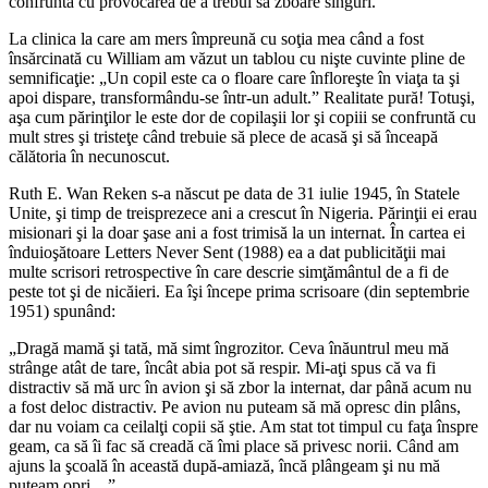
confruntă cu provocarea de a trebui să zboare singuri.
La clinica la care am mers împreună cu soţia mea când a fost
însărcinată cu William am văzut un tablou cu nişte cuvinte pline de
semnificaţie: „Un copil este ca o floare care înfloreşte în viaţa ta şi
apoi dispare, transformându-se într-un adult.” Realitate pură! Totuşi,
aşa cum părinţilor le este dor de copilaşii lor şi copiii se confruntă cu
mult stres şi tristeţe când trebuie să plece de acasă şi să înceapă
călătoria în necunoscut.
Ruth E. Wan Reken s-a născut pe data de 31 iulie 1945, în Statele
Unite, şi timp de treisprezece ani a crescut în Nigeria. Părinţii ei erau
misionari şi la doar şase ani a fost trimisă la un internat. În cartea ei
înduioşătoare Letters Never Sent (1988) ea a dat publicităţii mai
multe scrisori retrospective în care descrie simţământul de a fi de
peste tot şi de nicăieri. Ea îşi începe prima scrisoare (din septembrie
1951) spunând:
„Dragă mamă şi tată, mă simt îngrozitor. Ceva înăuntrul meu mă
strânge atât de tare, încât abia pot să respir. Mi-aţi spus că va fi
distractiv să mă urc în avion şi să zbor la internat, dar până acum nu
a fost deloc distractiv. Pe avion nu puteam să mă opresc din plâns,
dar nu voiam ca ceilalţi copii să ştie. Am stat tot timpul cu faţa înspre
geam, ca să îi fac să creadă că îmi place să privesc norii. Când am
ajuns la şcoală în această după-amiază, încă plângeam şi nu mă
puteam opri…”