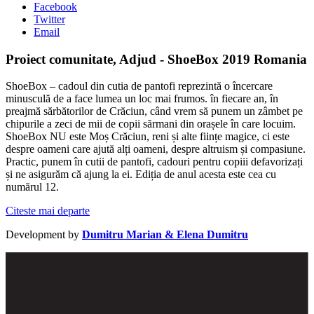
Facebook
Twitter
Email
Proiect comunitate, Adjud - ShoeBox 2019 Romania
ShoeBox – cadoul din cutia de pantofi reprezintă o încercare
minusculă de a face lumea un loc mai frumos. în fiecare an, în
preajmă sărbătorilor de Crăciun, când vrem să punem un zâmbet pe
chipurile a zeci de mii de copii sărmani din orașele în care locuim.
ShoeBox NU este Moș Crăciun, reni și alte ființe magice, ci este
despre oameni care ajută alți oameni, despre altruism și compasiune.
Practic, punem în cutii de pantofi, cadouri pentru copiii defavorizați
și ne asigurăm că ajung la ei. Ediția de anul acesta este cea cu
numărul 12.
Citeste mai departe
Development by
Dumitru Marian & Elena Dumitru