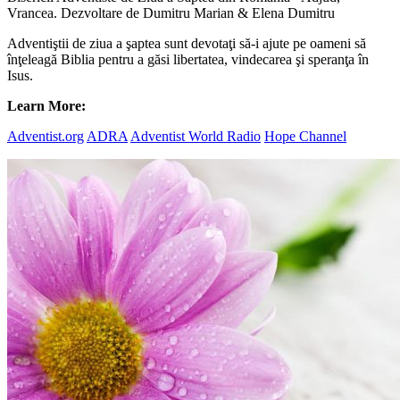
Vrancea. Dezvoltare de Dumitru Marian & Elena Dumitru
Adventiştii de ziua a şaptea sunt devotaţi să-i ajute pe oameni să
înţeleagă Biblia pentru a găsi libertatea, vindecarea şi speranţa în
Isus.
Learn More:
Adventist.org
ADRA
Adventist World Radio
Hope Channel