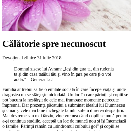
Călătorie spre necunoscut
Devoțional zilnice
31 iulie 2018
Domnul zisese lui Avram: „Ieşi din ţara ta, din rudenia
ta şi din casa tatălui tău şi vino în ţara pe care ţi-o voi
arăta.” – Geneza 12:1
Familia ar trebui să fie o entitate socială în care începe viaţa şi unde
dragostea nu se sfârşeşte niciodată. Un loc în care părinţii şi copiii se
pot bucura la nesfârşit de cele mai frumoase momente petrecute
împreună. Dar prezenţa păcatului a subminat idealul lui Dumnezeu
şi chiar şi cele mai bine închegate familii suferă durerea despărţirii.
Mai devreme sau mai târziu, vine vremea când copiii se mută pentru
a-şi continua studiile, acceptă un loc de muncă nou şi îşi întemeiază
o familie. Părinţii rămân cu „sindromul cuibului gol” şi copiii se