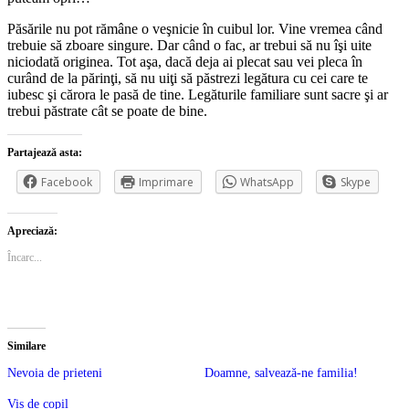
Păsările nu pot rămâne o veşnicie în cuibul lor. Vine vremea când
trebuie să zboare singure. Dar când o fac, ar trebui să nu îşi uite
niciodată originea. Tot aşa, dacă deja ai plecat sau vei pleca în
curând de la părinţi, să nu uiţi să păstrezi legătura cu cei care te
iubesc şi cărora le pasă de tine. Legăturile familiare sunt sacre şi ar
trebui păstrate cât se poate de bine.
Partajează asta:
Facebook
Imprimare
WhatsApp
Skype
Apreciază:
Încarc...
Similare
Nevoia de prieteni
Doamne, salvează-ne familia!
Vis de copil