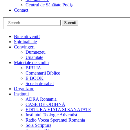
Centrul de Sănătate Podiş
Contact
Submit
Bine ati venit!
Spiritualitate
Convingeri
Dumnezeu
Unanitate
Materiale de studiu
BIBLIA
Comentarii Biblice
E-BOOK
Scoala de sabat
Organizare
Institutii
ADRA Romania
CASE DE ODIHNĂ
EDITURA VIATA SI SANATATE
Institutul Teologic Adventist
Radio Vocea Sperantei Romania
Sola Scriptura