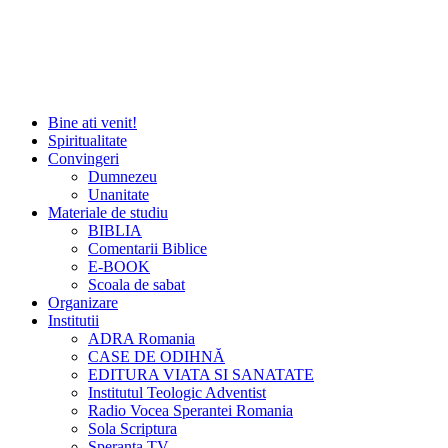
Bine ati venit!
Spiritualitate
Convingeri
Dumnezeu
Unanitate
Materiale de studiu
BIBLIA
Comentarii Biblice
E-BOOK
Scoala de sabat
Organizare
Institutii
ADRA Romania
CASE DE ODIHNĂ
EDITURA VIATA SI SANATATE
Institutul Teologic Adventist
Radio Vocea Sperantei Romania
Sola Scriptura
Speranta TV