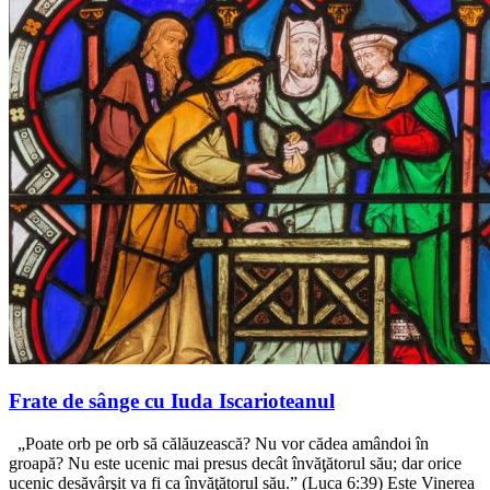
Frate de sânge cu Iuda Iscarioteanul
„Poate orb pe orb să călăuzească? Nu vor cădea amândoi în
groapă? Nu este ucenic mai presus decât învăţătorul său; dar orice
ucenic desăvârşit va fi ca învăţătorul său.” (Luca 6:39) Este Vinerea