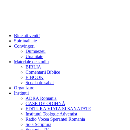
Bine ati venit!
Spiritualitate
Convingeri
Dumnezeu
Unanitate
Materiale de studiu
BIBLIA
Comentarii Biblice
E-BOOK
Scoala de sabat
Organizare
Institutii
ADRA Romania
CASE DE ODIHNĂ
EDITURA VIATA SI SANATATE
Institutul Teologic Adventist
Radio Vocea Sperantei Romania
Sola Scriptura
Speranta TV