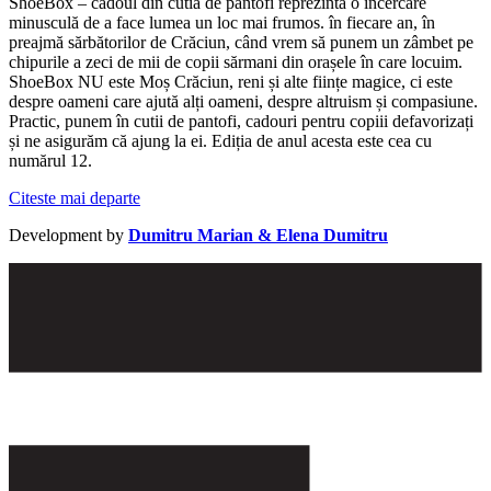
ShoeBox – cadoul din cutia de pantofi reprezintă o încercare
minusculă de a face lumea un loc mai frumos. în fiecare an, în
preajmă sărbătorilor de Crăciun, când vrem să punem un zâmbet pe
chipurile a zeci de mii de copii sărmani din orașele în care locuim.
ShoeBox NU este Moș Crăciun, reni și alte ființe magice, ci este
despre oameni care ajută alți oameni, despre altruism și compasiune.
Practic, punem în cutii de pantofi, cadouri pentru copiii defavorizați
și ne asigurăm că ajung la ei. Ediția de anul acesta este cea cu
numărul 12.
Citeste mai departe
Development by
Dumitru Marian & Elena Dumitru