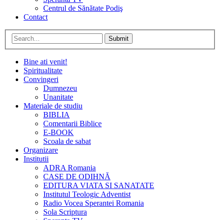
Centrul de Sănătate Podiş
Contact
Submit
Bine ati venit!
Spiritualitate
Convingeri
Dumnezeu
Unanitate
Materiale de studiu
BIBLIA
Comentarii Biblice
E-BOOK
Scoala de sabat
Organizare
Institutii
ADRA Romania
CASE DE ODIHNĂ
EDITURA VIATA SI SANATATE
Institutul Teologic Adventist
Radio Vocea Sperantei Romania
Sola Scriptura