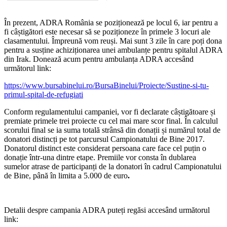
În prezent, ADRA România se poziționează pe locul 6, iar pentru a
fi câștigători este necesar să se poziționeze în primele 3 locuri ale
clasamentului.
Împreună vom reuși. Mai sunt 3 zile în care poți dona
pentru a susține achiziționarea unei ambulanțe pentru spitalul ADRA
din Irak. Donează acum pentru ambulanța ADRA accesând
următorul link:
https://www.bursabinelui.ro/BursaBinelui/Proiecte/Sustine-si-tu-
primul-spital-de-refugiati
Conform regulamentului campaniei, vor fi declarate câștigătoare și
premiate primele trei proiecte cu cel mai mare scor final. În calculul
scorului final se ia suma totală strânsă din donații și numărul total de
donatori distincți pe tot parcursul Campionatului de Bine 2017.
Donatorul distinct este considerat persoana care face cel puțin o
donație într-una dintre etape. Premiile vor consta în dublarea
sumelor atrase de participanți de la donatori în cadrul Campionatului
de Bine, până în limita a
5.000 de euro
.
Detalii despre campania ADRA puteți regăsi accesând următorul
link: