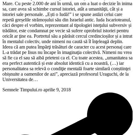
Mare. Cu peste 2.000 de ani în urmă, un om a luat o decizie în inima
sa, care avea să schimbe cursul istoriei, atât a umanităţii, cât și a
istoriei sale personale. „Ești o Iudă!” i se spune astăzi celui care
repetă greșelile strămoșului său din Israelul antic. Iuda Iscarioteanul,
căci despre el vorbim, reprezentant al tipologiei isteţului subversiv și
trădător, este condamnat pe vecie să sufere oprobriul istoriei pentru
oricât ar ţine ea. Portretul său a părăsit cercul credincioșilor și a intrat
în mentalul colectiv, unde nimeni nu caută să îl înţeleagă deplin.
Ideea că am putea împărţi trăsături de caracter cu acest personaj care
L-a trădat pe Iisus nu încape în imaginaţia colectivă. Nimeni nu vrea
să fie ca el sau să aibă prieteni ca el. Cu toate acestea, „umanitatea sa
era perfect autentică și este absolut identică cu a noastră, (…) iar
personalitatea sa relevă o condiţie mentală foarte similară conștiinţei
obișnuite a oamenilor de azi”, apreciază profesorul Uraguchi, de la
Universitatea de…
Semnele Timpului.ro
aprilie 9, 2018