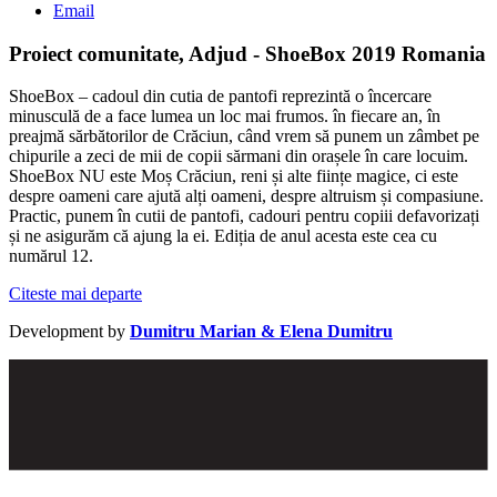
Email
Proiect comunitate, Adjud - ShoeBox 2019 Romania
ShoeBox – cadoul din cutia de pantofi reprezintă o încercare
minusculă de a face lumea un loc mai frumos. în fiecare an, în
preajmă sărbătorilor de Crăciun, când vrem să punem un zâmbet pe
chipurile a zeci de mii de copii sărmani din orașele în care locuim.
ShoeBox NU este Moș Crăciun, reni și alte ființe magice, ci este
despre oameni care ajută alți oameni, despre altruism și compasiune.
Practic, punem în cutii de pantofi, cadouri pentru copiii defavorizați
și ne asigurăm că ajung la ei. Ediția de anul acesta este cea cu
numărul 12.
Citeste mai departe
Development by
Dumitru Marian & Elena Dumitru