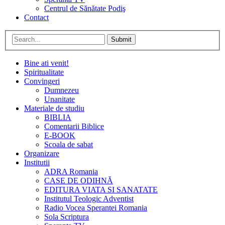
Centrul de Sănătate Podiş
Contact
Submit
Bine ati venit!
Spiritualitate
Convingeri
Dumnezeu
Unanitate
Materiale de studiu
BIBLIA
Comentarii Biblice
E-BOOK
Scoala de sabat
Organizare
Institutii
ADRA Romania
CASE DE ODIHNĂ
EDITURA VIATA SI SANATATE
Institutul Teologic Adventist
Radio Vocea Sperantei Romania
Sola Scriptura