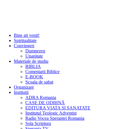
Bine ati venit!
Spiritualitate
Convingeri
Dumnezeu
Unanitate
Materiale de studiu
BIBLIA
Comentarii Biblice
E-BOOK
Scoala de sabat
Organizare
Institutii
ADRA Romania
CASE DE ODIHNĂ
EDITURA VIATA SI SANATATE
Institutul Teologic Adventist
Radio Vocea Sperantei Romania
Sola Scriptura
Speranta TV