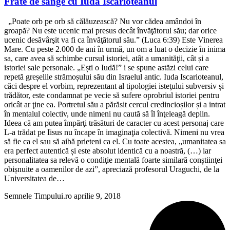
Frate de sânge cu Iuda Iscarioteanul
„Poate orb pe orb să călăuzească? Nu vor cădea amândoi în
groapă? Nu este ucenic mai presus decât învăţătorul său; dar orice
ucenic desăvârşit va fi ca învăţătorul său.” (Luca 6:39) Este Vinerea
Mare. Cu peste 2.000 de ani în urmă, un om a luat o decizie în inima
sa, care avea să schimbe cursul istoriei, atât a umanităţii, cât și a
istoriei sale personale. „Ești o Iudă!” i se spune astăzi celui care
repetă greșelile strămoșului său din Israelul antic. Iuda Iscarioteanul,
căci despre el vorbim, reprezentant al tipologiei isteţului subversiv și
trădător, este condamnat pe vecie să sufere oprobriul istoriei pentru
oricât ar ţine ea. Portretul său a părăsit cercul credincioșilor și a intrat
în mentalul colectiv, unde nimeni nu caută să îl înţeleagă deplin.
Ideea că am putea împărţi trăsături de caracter cu acest personaj care
L-a trădat pe Iisus nu încape în imaginaţia colectivă. Nimeni nu vrea
să fie ca el sau să aibă prieteni ca el. Cu toate acestea, „umanitatea sa
era perfect autentică și este absolut identică cu a noastră, (…) iar
personalitatea sa relevă o condiţie mentală foarte similară conștiinţei
obișnuite a oamenilor de azi”, apreciază profesorul Uraguchi, de la
Universitatea de…
Semnele Timpului.ro
aprilie 9, 2018