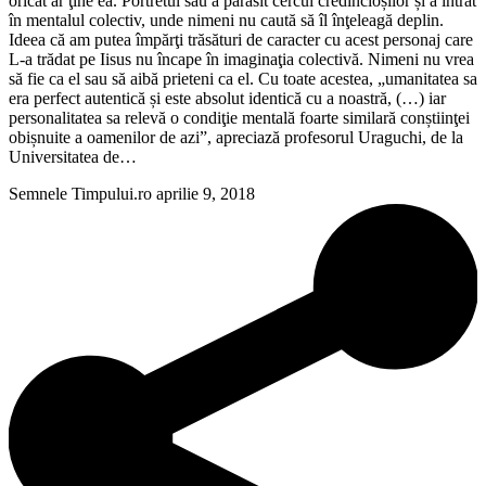
oricât ar ţine ea. Portretul său a părăsit cercul credincioșilor și a intrat
în mentalul colectiv, unde nimeni nu caută să îl înţeleagă deplin.
Ideea că am putea împărţi trăsături de caracter cu acest personaj care
L-a trădat pe Iisus nu încape în imaginaţia colectivă. Nimeni nu vrea
să fie ca el sau să aibă prieteni ca el. Cu toate acestea, „umanitatea sa
era perfect autentică și este absolut identică cu a noastră, (…) iar
personalitatea sa relevă o condiţie mentală foarte similară conștiinţei
obișnuite a oamenilor de azi”, apreciază profesorul Uraguchi, de la
Universitatea de…
Semnele Timpului.ro
aprilie 9, 2018