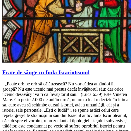
Frate de sânge cu Iuda Iscarioteanul
„Poate orb pe orb să călăuzească? Nu vor cădea amândoi în
groapă? Nu este ucenic mai presus decât învăţătorul său; dar orice
ucenic desăvârşit va fi ca învăţătorul său.” (Luca 6:39) Este Vinerea
Mare. Cu peste 2.000 de ani în urmă, un om a luat o decizie în inima
sa, care avea să schimbe cursul istoriei, atât a umanităţii, cât și a
istoriei sale personale. „Ești o Iudă!” i se spune astăzi celui care
repetă greșelile strămoșului său din Israelul antic. Iuda Iscarioteanul,
căci despre el vorbim, reprezentant al tipologiei isteţului subversiv și
trădător, este condamnat pe vecie să sufere oprobriul istoriei pentru