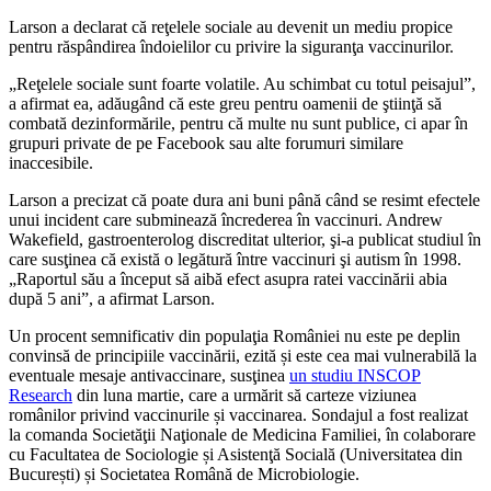
Larson a declarat că reţelele sociale au devenit un mediu propice
pentru răspândirea îndoielilor cu privire la siguranţa vaccinurilor.
„Reţelele sociale sunt foarte volatile. Au schimbat cu totul peisajul”,
a afirmat ea, adăugând că este greu pentru oamenii de ştiinţă să
combată dezinformările, pentru că multe nu sunt publice, ci apar în
grupuri private de pe Facebook sau alte forumuri similare
inaccesibile.
Larson a precizat că poate dura ani buni până când se resimt efectele
unui incident care subminează încrederea în vaccinuri. Andrew
Wakefield, gastroenterolog discreditat ulterior, şi-a publicat studiul în
care susţinea că există o legătură între vaccinuri şi autism în 1998.
„Raportul său a început să aibă efect asupra ratei vaccinării abia
după 5 ani”, a afirmat Larson.
Un procent semnificativ din populaţia României nu este pe deplin
convinsă de principiile vaccinării, ezită și este cea mai vulnerabilă la
eventuale mesaje antivaccinare, susţinea
un studiu INSCOP
Research
din luna martie, care a urmărit să carteze viziunea
românilor privind vaccinurile și vaccinarea. Sondajul a fost realizat
la comanda Societăţii Naţionale de Medicina Familiei, în colaborare
cu Facultatea de Sociologie și Asistenţă Socială (Universitatea din
București) și Societatea Română de Microbiologie.