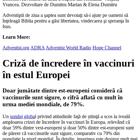
Vrancea. Dezvoltare de Dumitru Marian & Elena Dumitru
Adventiştii de ziua a şaptea sunt devotaţi să-i ajute pe oameni să
înţeleagă Biblia pentru a găsi libertatea, vindecarea şi speranţa în
Isus.
Learn More:
Adventist.org
ADRA
Adventist World Radio
Hope Channel
Criză de încredere în vaccinuri
în estul Europei
Doar jumătate dintre est-europeni consideră că
vaccinurile sunt sigure, o cifră aflată cu mult în
urma mediei mondiale, de 79%.
Un
sondaj globa
l privind atitudinile faţă de știinţă a scos la iveală
amploarea crizei de încredere în vaccinuri în Europa, relevând că
doar 59% dintre vest-europeni și doar 50% dintre est-europeni sunt
de părere că vaccinurile sunt sigure, comparativ cu 79% din
populaţie la nivel mondial. În detaliu, imaginea este desigur mult mai