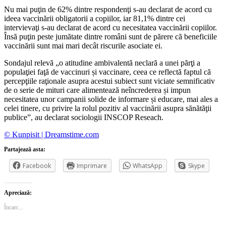
Nu mai puţin de 62% dintre respondenţi s-au declarat de acord cu
ideea vaccinării obligatorii a copiilor, iar 81,1% dintre cei
intervievaţi s-au declarat de acord cu necesitatea vaccinării copiilor.
Însă puţin peste jumătate dintre români sunt de părere că beneficiile
vaccinării sunt mai mari decât riscurile asociate ei.
Sondajul relevă „o atitudine ambivalentă neclară a unei părţi a
populaţiei faţă de vaccinuri și vaccinare, ceea ce reflectă faptul că
percepţiile raţionale asupra acestui subiect sunt viciate semnificativ
de o serie de mituri care alimentează neîncrederea și impun
necesitatea unor campanii solide de informare și educare, mai ales a
celei tinere, cu privire la rolul pozitiv al vaccinării asupra sănătăţii
publice”, au declarat sociologii INSCOP Reseach.
© Kunpisit | Dreamstime.com
Partajează asta:
Facebook
Imprimare
WhatsApp
Skype
Apreciază:
Încarc...