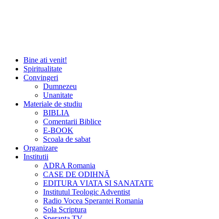
Bine ati venit!
Spiritualitate
Convingeri
Dumnezeu
Unanitate
Materiale de studiu
BIBLIA
Comentarii Biblice
E-BOOK
Scoala de sabat
Organizare
Institutii
ADRA Romania
CASE DE ODIHNĂ
EDITURA VIATA SI SANATATE
Institutul Teologic Adventist
Radio Vocea Sperantei Romania
Sola Scriptura
Speranta TV