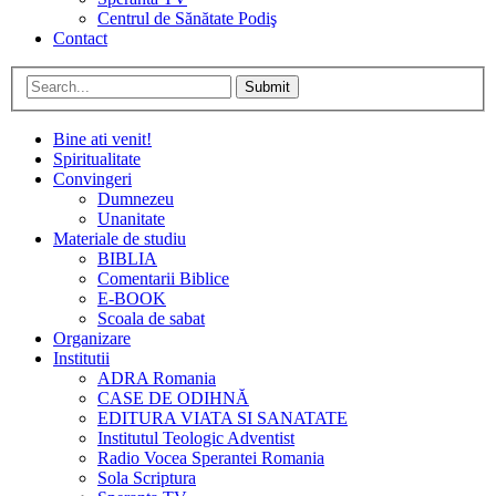
Centrul de Sănătate Podiş
Contact
Submit
Bine ati venit!
Spiritualitate
Convingeri
Dumnezeu
Unanitate
Materiale de studiu
BIBLIA
Comentarii Biblice
E-BOOK
Scoala de sabat
Organizare
Institutii
ADRA Romania
CASE DE ODIHNĂ
EDITURA VIATA SI SANATATE
Institutul Teologic Adventist
Radio Vocea Sperantei Romania
Sola Scriptura