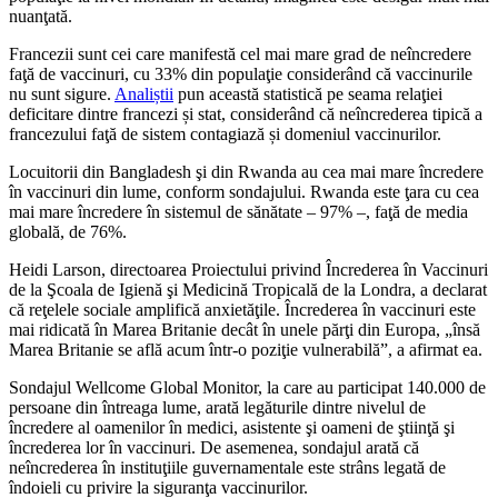
nuanţată.
Francezii sunt cei care manifestă cel mai mare grad de neîncredere
faţă de vaccinuri, cu 33% din populaţie considerând că vaccinurile
nu sunt sigure.
Analiștii
pun această statistică pe seama relaţiei
deficitare dintre francezi și stat, considerând că neîncrederea tipică a
francezului faţă de sistem contagiază și domeniul vaccinurilor.
Locuitorii din Bangladesh şi din Rwanda au cea mai mare încredere
în vaccinuri din lume, conform sondajului. Rwanda este ţara cu cea
mai mare încredere în sistemul de sănătate – 97% –, faţă de media
globală, de 76%.
Heidi Larson, directoarea Proiectului privind Încrederea în Vaccinuri
de la Şcoala de Igienă şi Medicină Tropicală de la Londra, a declarat
că reţelele sociale amplifică anxietăţile. Încrederea în vaccinuri este
mai ridicată în Marea Britanie decât în unele părţi din Europa, „însă
Marea Britanie se află acum într-o poziţie vulnerabilă”, a afirmat ea.
Sondajul Wellcome Global Monitor, la care au participat 140.000 de
persoane din întreaga lume, arată legăturile dintre nivelul de
încredere al oamenilor în medici, asistente şi oameni de ştiinţă şi
încrederea lor în vaccinuri. De asemenea, sondajul arată că
neîncrederea în instituţiile guvernamentale este strâns legată de
îndoieli cu privire la siguranţa vaccinurilor.