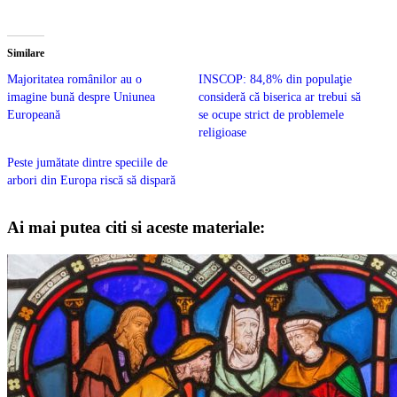
Similare
Majoritatea românilor au o
INSCOP: 84,8% din populaţie
imagine bună despre Uniunea
consideră că biserica ar trebui să
Europeană
se ocupe strict de problemele
religioase
Peste jumătate dintre speciile de
arbori din Europa riscă să dispară
Ai mai putea citi si aceste materiale: