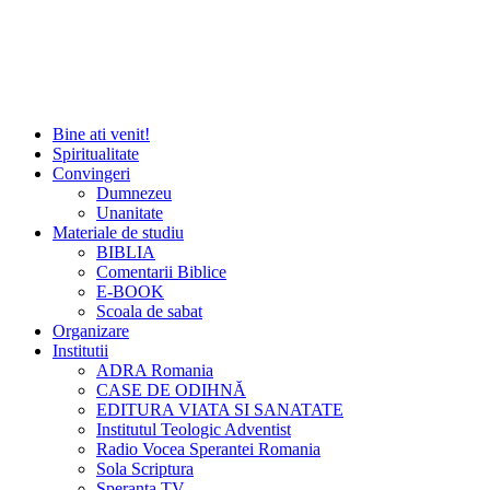
Bine ati venit!
Spiritualitate
Convingeri
Dumnezeu
Unanitate
Materiale de studiu
BIBLIA
Comentarii Biblice
E-BOOK
Scoala de sabat
Organizare
Institutii
ADRA Romania
CASE DE ODIHNĂ
EDITURA VIATA SI SANATATE
Institutul Teologic Adventist
Radio Vocea Sperantei Romania
Sola Scriptura
Speranta TV