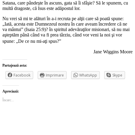
Satana, care pândeşte în ascuns, gata să îi sfâşie? Să le spunem, cu
multă dragoste, că Isus este adăpostul lor.
Nu vrei să mi te alături în a-i recruta pe alţii care să poată spune:
„Iată, acesta este Dumnezeul nostru în care aveam încredere că ne
va mântui” (Isaia 25:9)? în spiritul adevăraţilor misionari, să nu mai
aşteptăm până când va fi prea târziu, când vor veni la noi şi vor
spune: „De ce nu mi-aţi spus?”
Jane Wiggins Moore
Partajează asta:
Facebook
Imprimare
WhatsApp
Skype
Apreciază:
Încarc...