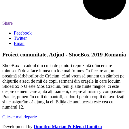
Share
Facebook
Twitter
Email
Proiect comunitate, Adjud - ShoeBox 2019 Romania
ShoeBox – cadoul din cutia de pantofi reprezintă o încercare
minusculă de a face lumea un loc mai frumos. în fiecare an, în
preajmă sărbătorilor de Crăciun, când vrem să punem un zâmbet pe
chipurile a zeci de mii de copii sărmani din orașele în care locuim.
ShoeBox NU este Moș Crăciun, reni și alte ființe magice, ci este
despre oameni care ajută alți oameni, despre altruism și compasiune.
Practic, punem în cutii de pantofi, cadouri pentru copiii defavorizați
și ne asigurăm că ajung la ei. Ediția de anul acesta este cea cu
numărul 12.
Citeste mai departe
Development by
Dumitru Marian & Elena Dumitru