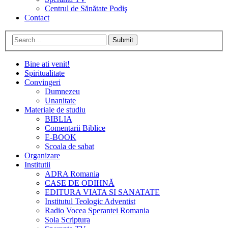
Centrul de Sănătate Podiş
Contact
Submit
Bine ati venit!
Spiritualitate
Convingeri
Dumnezeu
Unanitate
Materiale de studiu
BIBLIA
Comentarii Biblice
E-BOOK
Scoala de sabat
Organizare
Institutii
ADRA Romania
CASE DE ODIHNĂ
EDITURA VIATA SI SANATATE
Institutul Teologic Adventist
Radio Vocea Sperantei Romania
Sola Scriptura