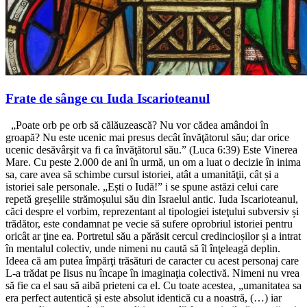
Frate de sânge cu Iuda Iscarioteanul
„Poate orb pe orb să călăuzească? Nu vor cădea amândoi în
groapă? Nu este ucenic mai presus decât învăţătorul său; dar orice
ucenic desăvârşit va fi ca învăţătorul său.” (Luca 6:39) Este Vinerea
Mare. Cu peste 2.000 de ani în urmă, un om a luat o decizie în inima
sa, care avea să schimbe cursul istoriei, atât a umanităţii, cât și a
istoriei sale personale. „Ești o Iudă!” i se spune astăzi celui care
repetă greșelile strămoșului său din Israelul antic. Iuda Iscarioteanul,
căci despre el vorbim, reprezentant al tipologiei isteţului subversiv și
trădător, este condamnat pe vecie să sufere oprobriul istoriei pentru
oricât ar ţine ea. Portretul său a părăsit cercul credincioșilor și a intrat
în mentalul colectiv, unde nimeni nu caută să îl înţeleagă deplin.
Ideea că am putea împărţi trăsături de caracter cu acest personaj care
L-a trădat pe Iisus nu încape în imaginaţia colectivă. Nimeni nu vrea
să fie ca el sau să aibă prieteni ca el. Cu toate acestea, „umanitatea sa
era perfect autentică și este absolut identică cu a noastră, (…) iar