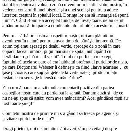
statul lor pentru a evalua o zonă cu venituri mici din statul nostru, în
vederea construirii unei biserici şi a unei şcoli şi pentru a aduce
lucrători creştini în spitalul local. Dorinţa lor era să „meargă să spună
lumii”. Când Bonnie a acceptat funcţia de învăţătoare, ne-au cerut
amândurora să fim parte a comitetului de primire a acestor misionari.
Pentru a sărbători sosirea oaspeţilor noştri, noi am plănuit un
eveniment în natură pentru a avea timp de părtăşie împreună. De
acum toţi erau aşezaţi pe dealul verde, aproape de o zonă în care
copacii făceau umbră, puţin mai sus de spital, anticipând cu
nerăbdare o „cină în stil vechi”. Totul era perfect, cu excepţia
faptului că acela se pare că era habitatul preferat al puricilor de nisip,
pe care Dicţionarul Webster îi defineşte ca fiind „larve acariene… cu
şase picioare, care sug sângele de la vertebrate şi produc iritaţii
roşiatice cu senzaţie intensă de mâncărime”.
Ziua următoare am auzit multe comentarii pozitive din partea
oaspeţilor noştri care au participat la serată. Dar am auzit şi „de ce
nu ne-aţi spus că astăzi vom avea mâncărimi? Acei gândăcei roşii au
fost foarte şireţi!”
Comitetul nostru de primire nu s-a gândit să treacă pe agendă şi
„evitarea puricilor de nisip”!
Dragi prieteni, noi ne amintim să îi avertizăm pe ceilalţi despre