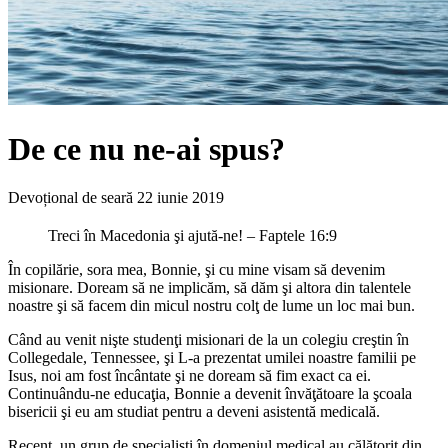
De ce nu ne-ai spus?
Devoțional de seară
22 iunie 2019
Treci în Macedonia şi ajută-ne! – Faptele 16:9
În copilărie, sora mea, Bonnie, şi cu mine visam să devenim
misionare. Doream să ne implicăm, să dăm şi altora din talentele
noastre şi să facem din micul nostru colţ de lume un loc mai bun.
Când au venit nişte studenţi misionari de la un colegiu creştin în
Collegedale, Tennessee, şi L-a prezentat umilei noastre familii pe
Isus, noi am fost încântate şi ne doream să fim exact ca ei.
Continuându-ne educaţia, Bonnie a devenit învăţătoare la şcoala
bisericii şi eu am studiat pentru a deveni asistentă medicală.
Recent, un grup de specialişti în domeniul medical au călătorit din