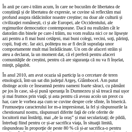
În anii pe care-i trăim acum, în care ne bucurăm de libertatea de
conștiinţă și de libertatea de expresie, se cuvine să reflectăm mai
profund asupra rădăcinilor noastre creștine; nu doar ale culturii și
civilizaţiei românești, ci și ale Europei, ale Occidentului, ale
regimurilor democratice contemporane. Dacă nu realizăm cât le
datorăm din binele pe care-l trăim, nu vom realiza nici ce ne lipsește
azi pentru a fi mai buni cetăţeni, mai buni colegi, vecini, soţi, părinţi,
copii, fraţi etc. Iar aici, politeţea nu ar fi decât suprafaţa unor
comportamente mult mai înrădăcinate. Un om de afaceri străin și
ateu a declarat, la un moment dat, că el preferă pentru afaceri
comunităţile de creștini, pentru că are siguranţa că nu va fi înșelat,
minţit, păgubit.
În anul 2010, am avut ocazia să particip la o cercetare de teren
etnologică, într-un sat din judeţul Argeș, Glâmbocel. Am putut
distinge acolo ce înseamnă pentru oameni foarte săraci, cu pământ
pe jos în case, să-și pună speranţa în Dumnezeu și să treacă mai ușor
și mai frumos prin viaţă; și asta pentru că aveau acolo un preot cu
har, care le vorbea așa cum se cuvine despre cele sfinte, în biserică.
Frumuseţea caracterului lor m-a impresionat, la fel și răspunsurile la
chestionarul nostru, răspunsuri diferite faţă de cele oferite de
locuitorii mai înstăriţi, mai „de la oraș” și mai secularizaţi; de pildă,
întrebaţi fiind pentru ce și-ar sacrifica viaţa, în situaţii limită,
răspundeau în proporţie de peste 80 % că și-ar sacrifica-o pentru