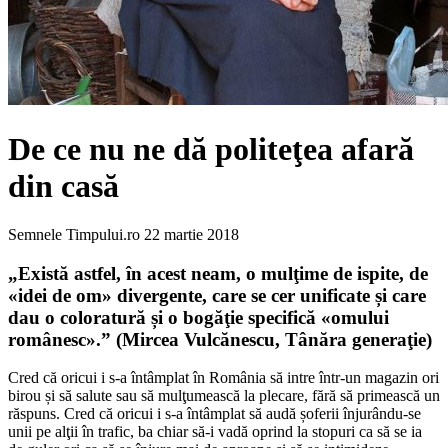
De ce nu ne dă politeţea afară
din casă
Semnele Timpului.ro
22 martie 2018
„
Există astfel, în acest neam, o mulţime de ispite, de
«idei de om» divergente, care se cer unificate și care
dau o coloratură și o bogăţie specifică «omului
românesc».”
(
Mircea Vulcănescu,
Tânăra generaţie)
Cred că oricui i s-a întâmplat în România să intre într-un magazin ori
birou și să salute sau să mulţumească la plecare, fără să primească un
răspuns. Cred că oricui i s-a întâmplat să audă șoferii înjurându-se
unii pe alţii în trafic, ba chiar să-i vadă oprind la stopuri ca să se ia