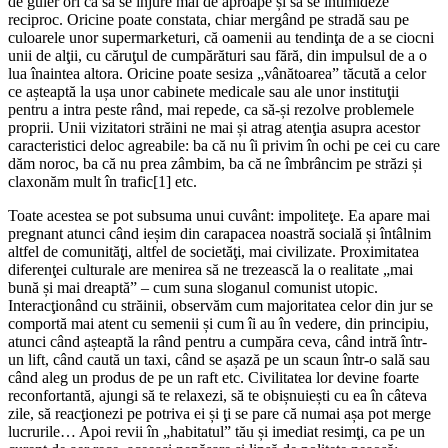
de guler ori ca să se înjure mai de aproape și să se intimideze
reciproc. Oricine poate constata, chiar mergând pe stradă sau pe
culoarele unor supermarketuri, că oamenii au tendinţa de a se ciocni
unii de alţii, cu căruţul de cumpărături sau fără, din impulsul de a o
lua înaintea altora. Oricine poate sesiza „vânătoarea” tăcută a celor
ce așteaptă la ușa unor cabinete medicale sau ale unor instituţii
pentru a intra peste rând, mai repede, ca să-și rezolve problemele
proprii. Unii vizitatori străini ne mai și atrag atenţia asupra acestor
caracteristici deloc agreabile: ba că nu îi privim în ochi pe cei cu care
dăm noroc, ba că nu prea zâmbim, ba că ne îmbrâncim pe străzi și
claxonăm mult în trafic
[1]
etc.
Toate acestea se pot subsuma unui cuvânt: impoliteţe. Ea apare mai
pregnant atunci când ieșim din carapacea noastră socială și întâlnim
altfel de comunităţi, altfel de societăţi, mai civilizate. Proximitatea
diferenţei culturale are menirea să ne trezească la o realitate „mai
bună și mai dreaptă” – cum suna sloganul comunist utopic.
Interacţionând cu străinii, observăm cum majoritatea celor din jur se
comportă mai atent cu semenii și cum îi au în vedere, din principiu,
atunci când așteaptă la rând pentru a cumpăra ceva, când intră într-
un lift, când caută un taxi, când se așază pe un scaun într-o sală sau
când aleg un produs de pe un raft etc. Civilitatea lor devine foarte
reconfortantă, ajungi să te relaxezi, să te obișnuiești cu ea în câteva
zile, să reacţionezi pe potriva ei și ţi se pare că numai așa pot merge
lucrurile… Apoi revii în „habitatul” tău și imediat resimţi, ca pe un