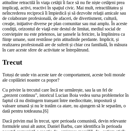
atitudine retractilă în viaţa cetăţii îi face să nu fie niște cetăţeni prea
implicaţi, activi, reactivi în spaţiul civic. Mai mult, retractilitatea și
neîncrederea reciprocă îi împiedică și să dezvolte relaţii amicale sau
de colaborare profesională, de afaceri, de divertisment, cultură,
creaţie, iniţiative diverse pe plan comunitar sau mai amplu. În aceste
condiţii, orizontul de viaţă este destul de limitat,
mediul social de
convie
ţ
uire nu este prietenos,
iar șansele la fericire, la împlinirea ca
fiinţe umane, sunt restrânse prin atitudinile perdante. Implicit, și
realizarea profesională are de suferit și chiar cea familială, în măsura
în care aceste sfere de activitate se întrepătrund.
Trecut
Totuși de unde vin aceste tare de comportament, aceste boli morale
ale copilăriei noastre ca popor?
Cu privire la trecutul care încă ne urmărește, sau la un fel de
„prezent continuu”, istoricul Lucian Boia vedea sursa problemelor în
faptul că nu distingem tranșant între mediocritate, impostură și
valoare umană și nu le tratăm ca atare, nu ajungem să le separăm, o
dată pentru totdeauna.
[6]
Dacă privim mai în trecut, spre perioada comunistă, devin relevante
formulele unui alt autor, Daniel Barbu,
care identifica în perioada