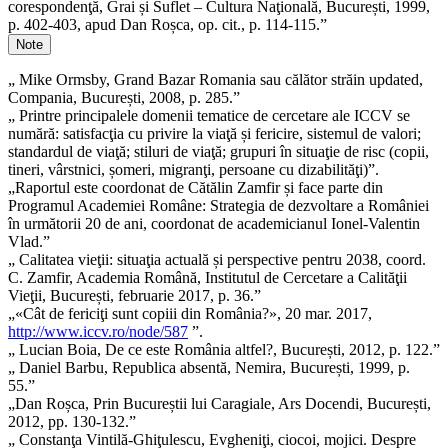
corespondenţă, Grai și Suflet – Cultura Naţională, București, 1999,
p. 402-403, apud Dan Roșca, op. cit., p. 114-115.”
Note
„ Mike Ormsby, Grand Bazar Romania sau călător străin updated,
Compania, București, 2008, p. 285.”
„ Printre principalele domenii tematice de cercetare ale ICCV se
numără: satisfacţia cu privire la viaţă și fericire, sistemul de valori;
standardul de viaţă; stiluri de viaţă; grupuri în situaţie de risc (copii,
tineri, vârstnici, șomeri, migranţi, persoane cu dizabilităţi)”.
„Raportul este coordonat de Cătălin Zamfir și face parte din
Programul Academiei Române: Strategia de dezvoltare a României
în următorii 20 de ani, coordonat de academicianul Ionel-Valentin
Vlad.”
„ Calitatea vieţii: situaţia actuală și perspective pentru 2038, coord.
C. Zamfir, Academia Română, Institutul de Cercetare a Calităţii
Vieţii, București, februarie 2017, p. 36.”
„«Cât de fericiţi sunt copiii din România?», 20 mar. 2017,
http://www.iccv.ro/node/587
”.
„ Lucian Boia, De ce este România altfel?, București, 2012, p. 122.”
„ Daniel Barbu, Republica absentă, Nemira, București, 1999, p.
55.”
„Dan Roșca, Prin Bucureștii lui Caragiale, Ars Docendi, București,
2012, pp. 130-132.”
„ Constanţa Vintilă-Ghiţulescu, Evgheniţi, ciocoi, mojici. Despre