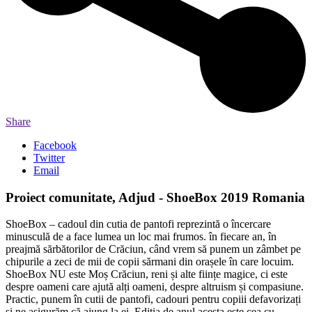
Share
Facebook
Twitter
Email
Proiect comunitate, Adjud - ShoeBox 2019 Romania
ShoeBox – cadoul din cutia de pantofi reprezintă o încercare
minusculă de a face lumea un loc mai frumos. în fiecare an, în
preajmă sărbătorilor de Crăciun, când vrem să punem un zâmbet pe
chipurile a zeci de mii de copii sărmani din orașele în care locuim.
ShoeBox NU este Moș Crăciun, reni și alte ființe magice, ci este
despre oameni care ajută alți oameni, despre altruism și compasiune.
Practic, punem în cutii de pantofi, cadouri pentru copiii defavorizați
și ne asigurăm că ajung la ei. Ediția de anul acesta este cea cu