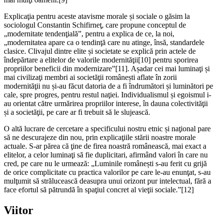
Explicaţia pentru aceste atavisme morale și sociale o găsim la
sociologul Constantin Schifirneţ, care propune conceptul de
„modernitate tendenţială”, pentru a explica de ce, la noi,
„modernitatea apare ca o tendinţă care nu atinge, însă, standardele
clasice. Clivajul dintre elite și societate se explică prin actele de
îndepărtare a elitelor de valorile modernităţii
[10]
pentru sporirea
propriilor beneficii din modernizare”
[11]
. Așadar cei mai luminaţi și
mai civilizaţi membri ai societăţii românești aflate în zorii
modernităţii nu și-au făcut datoria de a fi îndrumători și luminători pe
cale, spre progres, pentru restul naţiei. Individualismul și egoismul i-
au orientat către urmărirea propriilor interese, în dauna colectivităţii
și a societăţii, pe care ar fi trebuit să le slujească.
O altă lucrare de cercetare a specificului nostru etnic și naţional pare
să ne descurajeze din nou, prin explicaţiile stării noastre morale
actuale. S-ar părea că ţine de firea noastră românească, mai exact a
elitelor, a celor luminaţi să fie duplicitari, afirmând valori în care nu
cred, pe care nu le urmează: „Luminile românești s-au ferit cu grijă
de orice complicitate cu practica valorilor pe care le-au enunţat, s-au
mulţumit să strălucească deasupra unui orizont pur intelectual, fără a
face efortul să pătrundă în spaţiul concret al vieţii sociale.”
[12]
Viitor