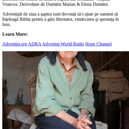
Vrancea. Dezvoltare de Dumitru Marian & Elena Dumitru
Adventiştii de ziua a şaptea sunt devotaţi să-i ajute pe oameni să
înţeleagă Biblia pentru a găsi libertatea, vindecarea şi speranţa în
Isus.
Learn More:
Adventist.org
ADRA
Adventist World Radio
Hope Channel