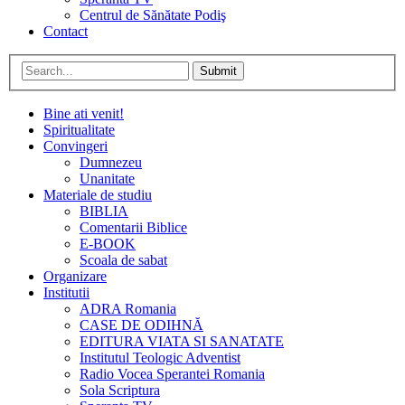
Centrul de Sănătate Podiş
Contact
Submit
Bine ati venit!
Spiritualitate
Convingeri
Dumnezeu
Unanitate
Materiale de studiu
BIBLIA
Comentarii Biblice
E-BOOK
Scoala de sabat
Organizare
Institutii
ADRA Romania
CASE DE ODIHNĂ
EDITURA VIATA SI SANATATE
Institutul Teologic Adventist
Radio Vocea Sperantei Romania
Sola Scriptura