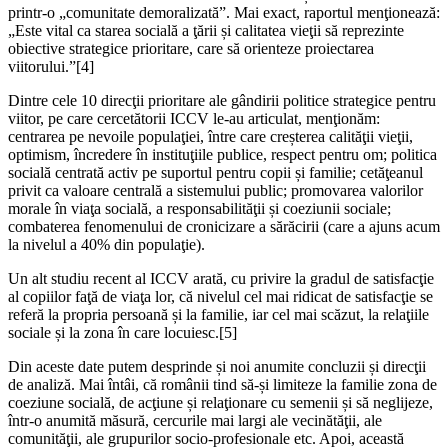
printr-o „comunitate demoralizată”. Mai exact, raportul menţionează:
„Este vital ca starea socială a ţării și calitatea vieţii să reprezinte
obiective strategice prioritare, care să orienteze proiectarea
viitorului.”
[4]
Dintre cele 10 direcţii prioritare ale gândirii politice strategice pentru
viitor, pe care cercetătorii ICCV le-au articulat, menţionăm:
centrarea pe nevoile populaţiei, între care creșterea calităţii vieţii,
optimism, încredere în instituţiile publice, respect pentru om; politica
socială centrată activ pe suportul pentru copii și familie; cetăţeanul
privit ca valoare centrală a sistemului public; promovarea valorilor
morale în viaţa socială, a responsabilităţii și coeziunii sociale;
combaterea fenomenului de cronicizare a sărăcirii (care a ajuns acum
la nivelul a 40% din populaţie).
Un alt studiu recent al ICCV arată, cu privire la gradul de satisfacţie
al copiilor faţă de viaţa lor, că n
ivelul cel mai ridicat de satisfacţie se
referă la propria persoană și la familie, iar cel mai scăzut
,
la relaţiil
e
sociale și
la
zona în care locuiesc.
[5]
Din aceste date putem desprinde și noi anumite concluzii și direcţii
de analiză. Mai întâi, că românii tind să-și limiteze la familie zona de
coeziune socială, de acţiune și relaţionare cu semenii și să neglijeze,
într-o anumită măsură, cercurile mai largi ale vecinătăţii, ale
comunităţii, ale grupurilor socio-profesionale etc. Apoi, această