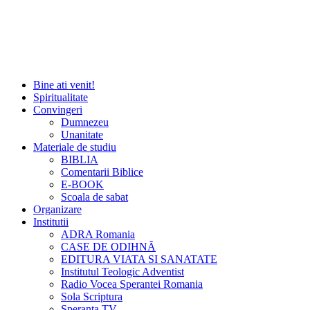
Bine ati venit!
Spiritualitate
Convingeri
Dumnezeu
Unanitate
Materiale de studiu
BIBLIA
Comentarii Biblice
E-BOOK
Scoala de sabat
Organizare
Institutii
ADRA Romania
CASE DE ODIHNĂ
EDITURA VIATA SI SANATATE
Institutul Teologic Adventist
Radio Vocea Sperantei Romania
Sola Scriptura
Speranta TV