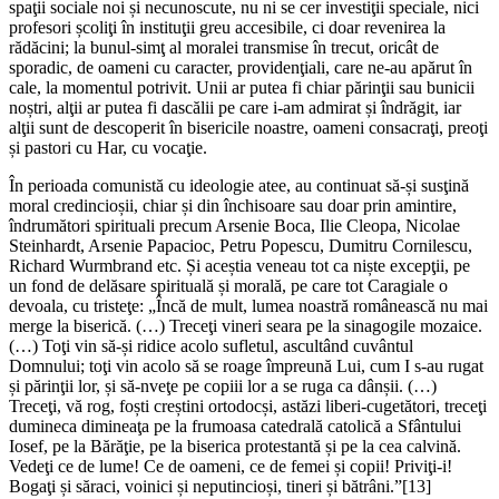
spaţii sociale noi și necunoscute, nu ni se cer investiţii speciale, nici
profesori școliţi în instituţii greu accesibile, ci doar revenirea la
rădăcini; la bunul-simţ al moralei transmise în trecut, oricât de
sporadic, de oameni cu caracter, providenţiali, care ne-au apărut în
cale, la momentul potrivit. Unii ar putea fi chiar părinţii sau bunicii
noștri, alţii ar putea fi dascălii pe care i-am admirat și îndrăgit, iar
alţii sunt de descoperit în bisericile noastre, oameni consacraţi, preoţi
și pastori cu Har, cu vocaţie.
În perioada comunistă cu ideologie atee, au continuat să-și susţină
moral credincioșii, chiar și din închisoare sau doar prin amintire,
îndrumători spirituali precum Arsenie Boca, Ilie Cleopa, Nicolae
Steinhardt, Arsenie Papacioc, Petru Popescu, Dumitru Cornilescu,
Richard Wurmbrand etc. Și aceștia veneau tot ca niște excepţii, pe
un fond de delăsare spirituală și morală, pe care tot Caragiale o
devoala, cu tristeţe: „Încă de mult, lumea noastră românească nu mai
merge la biserică. (…) Treceţi vineri seara pe la sinagogile mozaice.
(…) Toţi vin să-și ridice acolo sufletul, ascultând cuvântul
Domnului; toţi vin acolo să se roage împreună Lui, cum I s-au rugat
și părinţii lor, și să-nveţe pe copiii lor a se ruga ca dânșii. (…)
Treceţi, vă rog, foști creștini ortodocși, astăzi liberi-cugetători, treceţi
dumineca dimineaţa pe la frumoasa catedrală catolică a Sfântului
Iosef, pe la Bărăţie, pe la biserica protestantă și pe la cea calvină.
Vedeţi ce de lume! Ce de oameni, ce de femei și copii! Priviţi-i!
Bogaţi și săraci, voinici și neputincioși, tineri și bătrâni.”
[13]