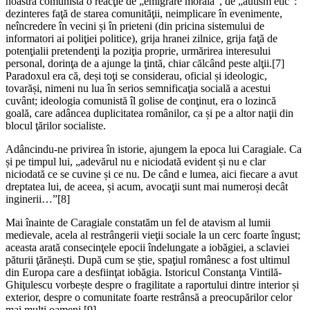
noastră comunistă o reacţie de „emigrare morală”, de „autism etic”:
dezinteres faţă de starea comunităţii, neimplicare în evenimente,
neîncredere în vecini și în prieteni (din pricina sistemului de
informatori ai poliţiei politice), grija hranei zilnice, grija faţă de
potenţialii pretendenţi la poziţia proprie, urmărirea interesului
personal, dorinţa de a ajunge la ţintă, chiar călcând peste alţii.
[7]
Paradoxul era că, deși toţi se considerau, oficial și ideologic,
tovarăși, nimeni nu lua în serios semnificaţia socială a acestui
cuvânt; ideologia comunistă îl golise de conţinut, era o lozincă
goală, care adâncea duplicitatea românilor, ca și pe a altor naţii din
blocul ţărilor socialiste.
Adâncindu-ne privirea în istorie, ajungem la epoca lui Caragiale. Ca
și pe timpul lui, „adevărul nu e niciodată evident și nu e clar
niciodată ce se cuvine și ce nu. De când e lumea, aici fiecare a avut
dreptatea lui, de aceea, și acum, avocaţii sunt mai numeroși decât
inginerii…”
[8]
Mai înainte de Caragiale constatăm un fel de atavism al lumii
medievale, acela al restrângerii vieţii sociale la un cerc foarte îngust;
aceasta arată consecinţele epocii îndelungate a iobăgiei, a sclaviei
păturii ţărănești. După cum se știe, spaţiul românesc a fost ultimul
din Europa care a desfiinţat iobăgia. Istoricul Constanţa Vintilă-
Ghiţulescu vorbește despre o fragilitate a raportului dintre interior și
exterior, despre o comunitate foarte restrânsă a preocupărilor celor
mai mulţi oameni.
[9]