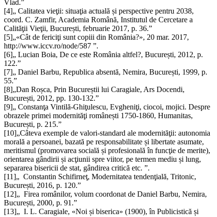
Vlad.”
[4]
„ Calitatea vieţii: situaţia actuală și perspective pentru 2038,
coord. C. Zamfir, Academia Română, Institutul de Cercetare a
Calităţii Vieţii, București, februarie 2017, p. 36.”
[5]
„«Cât de fericiţi sunt copiii din România?», 20 mar. 2017,
http://www.iccv.ro/node/587 ”.
[6]
„ Lucian Boia, De ce este România altfel?, București, 2012, p.
122.”
[7]
„ Daniel Barbu, Republica absentă, Nemira, București, 1999, p.
55.”
[8]
„Dan Roșca, Prin Bucureștii lui Caragiale, Ars Docendi,
București, 2012, pp. 130-132.”
[9]
„ Constanţa Vintilă-Ghiţulescu, Evgheniţi, ciocoi, mojici. Despre
obrazele primei modernităţi românești 1750-1860, Humanitas,
București, p. 215.”
[10]
„Câteva exemple de valori-standard ale modernităţii: autonomia
morală a persoanei, bazată pe responsabilitate și libertate asumate,
meritismul (promovarea socială și profesională în funcţie de merite),
orientarea gândirii și acţiunii spre viitor, pe termen mediu și lung,
separarea bisericii de stat, gândirea critică etc. ”.
[11]
„ Constantin Schifirneţ, Modernitatea tendenţială, Tritonic,
București, 2016, p. 120.”
[12]
„ Firea românilor, volum coordonat de Daniel Barbu, Nemira,
București, 2000, p. 91.”
[13]
„ I. L. Caragiale, «Noi și biserica» (1900), în Publicistică și