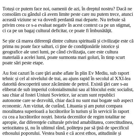
Totuși ce putem face noi, oamenii de azi, în dreptul nostru? Dacă ne
consolăm cu gândul că avem limite peste care nu putem trece, atunci
această viziune se va dovedi perdantă mai departe. Nu trebuie să
privim ceea ce s-a evaluat negativ în acest context ca pe un stigmat,
ci ca pe un bagaj cultural deficitar, ce poate fi îmbunătăţit.
Se știe că marea diferenţă dintre cultura spirituală și civilizaţie este că
prima nu poate face salturi, ci ţine de condiţionările istorice și
geografice ale unei lumi, pe când civilizaţia, care este cultura
materială a acelei lumi, poate surmonta mari goluri, în timp scurt
poate sări peste etape.
Au fost cazuri în care ţări arabe aflate în plin Ev Mediu, sub raport
tehnic și cel al nivelului de trai, au ajuns rapid în secolul al XXI-lea
datorită descoperirii unor zăcăminte de petrol. Există ţări care s-au
eliberat de sub imperiul colonialismului sau al blocului estic socialist,
sau chiar al fostei Uniuni Sovietice, iar acum sunt republici
autonome care se dezvoltă, chiar dacă nu sunt mai bogate sub aspect
economic. Am vizitat, de curând, Lituania și am putut compara
moralitatea superioară a lucrătorilor în turism și în servicii în raport
cu cea a lucrătorilor noștri. Istoria deceniilor de regim totalitar ne
apropie, dar diferenţele culturale privind amabilitatea, corectitudinea,
seriozitatea și, nu în ultimul rând, politeţea par să ţină de specificul
ethosului poporului. Vestea bună e că acest ethos, atitudinile și