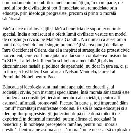
comportamentul membrilor unei comunităţi ţin, în mare parte, de
mediul lor de civilizaţie și pot fi modelate sau remodelate prin
educaţie, prin ideologii progresiste, precum și printr-o morală
sănătoasă.
Fără a face mari investiţii și fără a beneficia de suport economic
special, India a renăscut și a oferit lumii civilizate vestice un model
de conștiinţă civică: pe Mahatma Gandhi. Nu numai că acest om a
putut desţeleni, de unul singur, prejudecăţi și crea punţi de dialog
între Occident și Orient, dar el a inspirat și strategiile de protest civic
nonviolent, care vor fi au ajutat mai târziu la combaterea rasismului
în SUA. La fel de influent în schimbarea mentalităţii privind
discriminarea rasială și politica de apartheid, nu doar în ţara sa, ci și
în lume, a fost liderul sud-african Nelson Mandela, laureat al
Premiului Nobel pentru Pace.
Educaţia și ideologia sunt mai mult apanajul conducerii și al
societăţii civile, prin instituţii specializate; însă morala sănătoasă este
la îndemâna conștiinţei fiecărui membru al societăţii, pentru a fi
asumată, afirmată, promovată. Fiecare în parte și toţi împreună dăm
„tonul” moralităţii manifestate cotidian. Ea stă la baza educaţiei și a
ideologiilor progresiste. Și, judecând după cele două milenii de
experienţă în domeniul moralei, putem afirma că neegalată în
beneficii și în nobleţea preceptelor rămâne, pentru noi, morala
creștină. Pentru a ne asuma această morală nu e necesar să explorăm