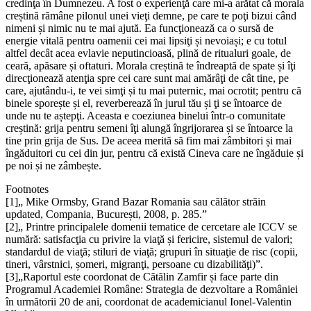
credinţa în Dumnezeu. A fost o experienţă care mi-a arătat că morala
creștină rămâne pilonul unei vieţi demne, pe care te poţi bizui când
nimeni și nimic nu te mai ajută. Ea funcţionează ca o sursă de
energie vitală pentru oamenii cei mai lipsiţi și nevoiași; e cu totul
altfel decât acea evlavie neputincioasă, plină de ritualuri goale, de
ceară, apăsare și oftaturi. Morala creștină te îndreaptă de spate și îţi
direcţionează atenţia spre cei care sunt mai amărâţi de cât tine, pe
care, ajutându-i, te vei simţi și tu mai puternic, mai ocrotit; pentru că
binele sporește și el, reverberează în jurul tău și ţi se întoarce de
unde nu te aștepţi. Aceasta e coeziunea binelui într-o comunitate
creștină: grija pentru semeni îţi alungă îngrijorarea și se întoarce la
tine prin grija de Sus. De aceea merită să fim mai zâmbitori și mai
îngăduitori cu cei din jur, pentru că există Cineva care ne îngăduie și
pe noi și ne zâmbește.
Footnotes
[1]
„ Mike Ormsby, Grand Bazar Romania sau călător străin
updated, Compania, București, 2008, p. 285.”
[2]
„ Printre principalele domenii tematice de cercetare ale ICCV se
numără: satisfacţia cu privire la viaţă și fericire, sistemul de valori;
standardul de viaţă; stiluri de viaţă; grupuri în situaţie de risc (copii,
tineri, vârstnici, șomeri, migranţi, persoane cu dizabilităţi)”.
[3]
„Raportul este coordonat de Cătălin Zamfir și face parte din
Programul Academiei Române: Strategia de dezvoltare a României
în următorii 20 de ani, coordonat de academicianul Ionel-Valentin