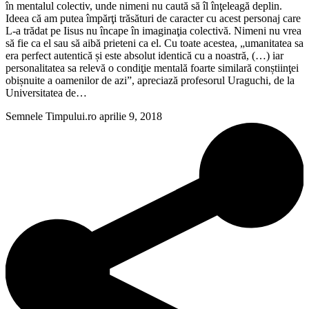
în mentalul colectiv, unde nimeni nu caută să îl înţeleagă deplin.
Ideea că am putea împărţi trăsături de caracter cu acest personaj care
L-a trădat pe Iisus nu încape în imaginaţia colectivă. Nimeni nu vrea
să fie ca el sau să aibă prieteni ca el. Cu toate acestea, „umanitatea sa
era perfect autentică și este absolut identică cu a noastră, (…) iar
personalitatea sa relevă o condiţie mentală foarte similară conștiinţei
obișnuite a oamenilor de azi”, apreciază profesorul Uraguchi, de la
Universitatea de…
Semnele Timpului.ro
aprilie 9, 2018