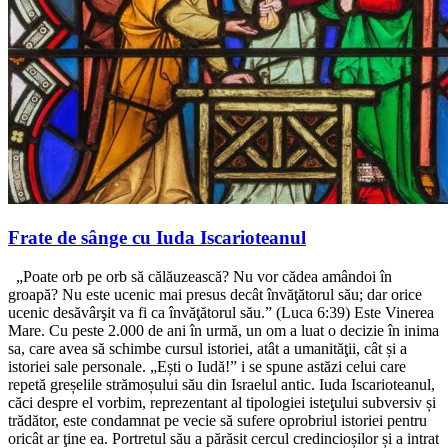
Frate de sânge cu Iuda Iscarioteanul
„Poate orb pe orb să călăuzească? Nu vor cădea amândoi în
groapă? Nu este ucenic mai presus decât învăţătorul său; dar orice
ucenic desăvârşit va fi ca învăţătorul său.” (Luca 6:39) Este Vinerea
Mare. Cu peste 2.000 de ani în urmă, un om a luat o decizie în inima
sa, care avea să schimbe cursul istoriei, atât a umanităţii, cât și a
istoriei sale personale. „Ești o Iudă!” i se spune astăzi celui care
repetă greșelile strămoșului său din Israelul antic. Iuda Iscarioteanul,
căci despre el vorbim, reprezentant al tipologiei isteţului subversiv și
trădător, este condamnat pe vecie să sufere oprobriul istoriei pentru
oricât ar ţine ea. Portretul său a părăsit cercul credincioșilor și a intrat