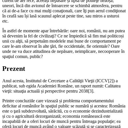
curent de aer rece, aceeași nepăsare și lipsă de politeţe neaoșă;
uneori, încă din avionul de întoarcere se schimbă atmosfera, pentru
că ai de-a face cu mai mulţi conaţionali, care îţi pun aerul condiţionat
în ceafă sau își lasă scaunul aplecat peste tine, sau miros a usturoi
etc.
În astfel de momente apar întrebările: oare noi, românii, nu am putea
să devenim la fel de civilizaţi? Ce ne împiedică să fim mai politicoși
unii cu alţii, să perpetuăm modelele mai bune de comportament pe
care le-am observat în alte ţări, fie occidentale, fie orientale? Oare
unde ne va duce atitudinea de nepăsare, neimplicare, necooperare în
spaţiul comun, public?
Prezent
Anul acesta, Institutul de Cercetare a Calităţii Vieţii (ICCV
[2]
) a
publicat, sub egida Academiei Române, un raport numit:
Calitatea
vieţii: situaţia actuală și perspective pentru 2038
[3]
.
Printre concluziile care vizează și problema comportamentului
deficitar al românilor în spaţiul public se numără și acestea: România
este o ţară subdezvoltată, sărăcită, cu o economie dezindustrializată
și cu o agricultură dezorganizată; economia românească este
incapabilă de a oferi locuri de muncă pentru întreaga populaţie; ea
oferă locuri de muncă având o valoare scăzută și se caracterizează