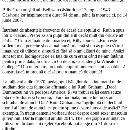
Billy Graham şi Ruth Bell s-au căsătorit pe 13 august 1943.
Căsătoria lor inspiratoare a durat 64 de ani, până la moartea ei, pe 14
iunie 2007.
Întrebată de absenţele frecvente de acasă ale soţului ei, Ruth a spus
într-o ocazie: „Prefer să am puţin din Bill decât mult din oricare alt
bărbat.” Cu o zi înainte de moartea ei, Billy spunea: „Ruth este
sufletul meu pereche şi cea mai bună prietenă şi nu aş putea să îmi
imaginez că trăiesc o singură zi fără să o am alături de mine. Astăzi
sunt tot mai îndrăgostit de ea faţă de cum eram când ne-am întâlnit
pentru prima dată, în urmă cu 65 de ani, ca studenţi la Wheaton
College.” Din nefericire, nu multe cupluri moderne sunt capabile să
construiască împreună o căsătorie romantică de durată!
La mijlocul anilor 1970, pedagogul băieţilor de la internatul unde
studiam deja cita faimoasa afirmaţie a lui Ruth Graham: „Dacă
Dumnezeu nu va pedepsi America, El va trebui să îşi ceară scuze
faţă de Sodoma şi Gomora.” Fără îndoială, multe lucruri s-au
schimbat de atunci! Dacă Ruth Graham era îngrijorată de declinul
moral al lumii de atunci, ce putem spune despre lumea de astăzi? De
exemplu, în trecut oamenii vorbeau doar despre două sexe: masculin
şi feminin. Dar la mijlocul anului 2014, The Telegraph a anunţat că
utilizatorii britanici ai reţelei Facebook pot alege din 71 de sexe
diferite!