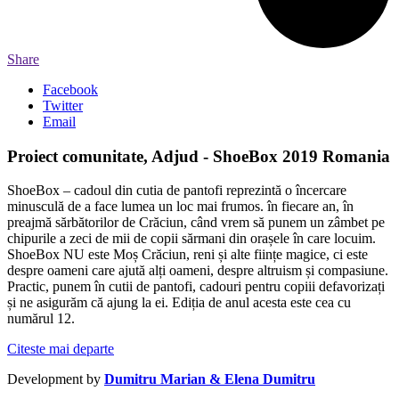
Share
Facebook
Twitter
Email
Proiect comunitate, Adjud - ShoeBox 2019 Romania
ShoeBox – cadoul din cutia de pantofi reprezintă o încercare
minusculă de a face lumea un loc mai frumos. în fiecare an, în
preajmă sărbătorilor de Crăciun, când vrem să punem un zâmbet pe
chipurile a zeci de mii de copii sărmani din orașele în care locuim.
ShoeBox NU este Moș Crăciun, reni și alte ființe magice, ci este
despre oameni care ajută alți oameni, despre altruism și compasiune.
Practic, punem în cutii de pantofi, cadouri pentru copiii defavorizați
și ne asigurăm că ajung la ei. Ediția de anul acesta este cea cu
numărul 12.
Citeste mai departe
Development by
Dumitru Marian & Elena Dumitru