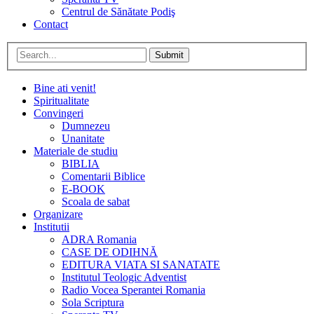
Centrul de Sănătate Podiş
Contact
Submit
Bine ati venit!
Spiritualitate
Convingeri
Dumnezeu
Unanitate
Materiale de studiu
BIBLIA
Comentarii Biblice
E-BOOK
Scoala de sabat
Organizare
Institutii
ADRA Romania
CASE DE ODIHNĂ
EDITURA VIATA SI SANATATE
Institutul Teologic Adventist
Radio Vocea Sperantei Romania
Sola Scriptura