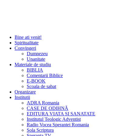
Bine ati venit!
Spiritualitate
Convingeri
Dumnezeu
Unanitate
Materiale de studiu
BIBLIA
Comentarii Biblice
E-BOOK
Scoala de sabat
Organizare
Institutii
ADRA Romania
CASE DE ODIHNĂ
EDITURA VIATA SI SANATATE
Institutul Teologic Adventist
Radio Vocea Sperantei Romania
Sola Scriptura
Speranta TV