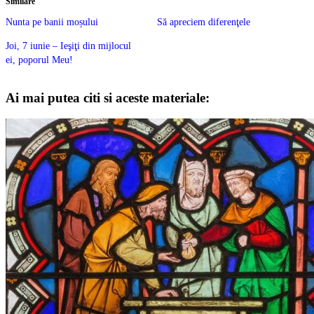
Similare
Nunta pe banii moșului
Să apreciem diferenţele
Joi, 7 iunie – Ieşiţi din mijlocul
ei, poporul Meu!
Ai mai putea citi si aceste materiale: