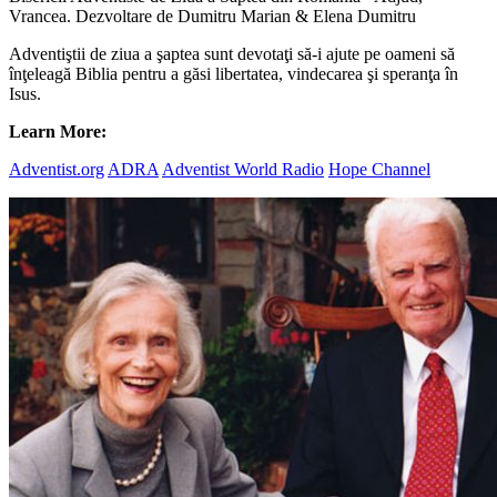
Vrancea. Dezvoltare de Dumitru Marian & Elena Dumitru
Adventiştii de ziua a şaptea sunt devotaţi să-i ajute pe oameni să
înţeleagă Biblia pentru a găsi libertatea, vindecarea şi speranţa în
Isus.
Learn More:
Adventist.org
ADRA
Adventist World Radio
Hope Channel