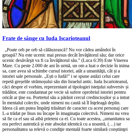
Frate de sânge cu Iuda Iscarioteanul
„Poate orb pe orb să călăuzească? Nu vor cădea amândoi în
groapă? Nu este ucenic mai presus decât învăţătorul său; dar orice
ucenic desăvârşit va fi ca învăţătorul său.” (Luca 6:39) Este Vinerea
Mare. Cu peste 2.000 de ani în urmă, un om a luat o decizie în inima
sa, care avea să schimbe cursul istoriei, atât a umanităţii, cât și a
istoriei sale personale. „Ești o Iudă!” i se spune astăzi celui care
repetă greșelile strămoșului său din Israelul antic. Iuda Iscarioteanul,
căci despre el vorbim, reprezentant al tipologiei isteţului subversiv și
trădător, este condamnat pe vecie să sufere oprobriul istoriei pentru
oricât ar ţine ea. Portretul său a părăsit cercul credincioșilor și a intrat
în mentalul colectiv, unde nimeni nu caută să îl înţeleagă deplin.
Ideea că am putea împărţi trăsături de caracter cu acest personaj care
L-a trădat pe Iisus nu încape în imaginaţia colectivă. Nimeni nu vrea
să fie ca el sau să aibă prieteni ca el. Cu toate acestea, „umanitatea sa
era perfect autentică și este absolut identică cu a noastră, (…) iar
personalitatea sa relevă o condiţie mentală foarte similară conștiinţei