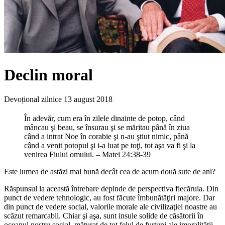
Declin moral
Devoțional zilnice
13 august 2018
În adevăr, cum era în zilele dinainte de potop, când
mâncau şi beau, se însurau şi se măritau până în ziua
când a intrat Noe în corabie şi n-au ştiut nimic, până
când a venit potopul şi i-a luat pe toţi, tot aşa va fi şi la
venirea Fiului omului. – Matei 24:38-39
Este lumea de astăzi mai bună decât cea de acum două sute de ani?
Răspunsul la această întrebare depinde de perspectiva fiecăruia. Din
punct de vedere tehnologic, au fost făcute îmbunătăţiri majore. Dar
din punct de vedere social, valorile morale ale civilizaţiei noastre au
scăzut remarcabil. Chiar şi aşa, sunt insule solide de căsătorii în
oceanul nostru social, măturat de tot felul de furtuni ale imoralităţii.