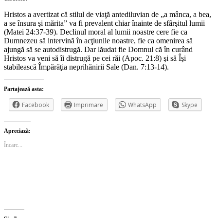
Hristos a avertizat că stilul de viaţă antediluvian de „a mânca, a bea,
a se însura şi mărita” va fi prevalent chiar înainte de sfârşitul lumii
(Matei 24:37-39). Declinul moral al lumii noastre cere fie ca
Dumnezeu să intervină în acţiunile noastre, fie ca omenirea să
ajungă să se autodistrugă. Dar lăudat fie Domnul că în curând
Hristos va veni să îi distrugă pe cei răi (Apoc. 21:8) şi să Îşi
stabilească Împărăţia neprihănirii Sale (Dan. 7:13-14).
Partajează asta:
Facebook
Imprimare
WhatsApp
Skype
Apreciază:
Încarc...