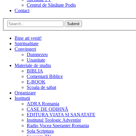
Centrul de Sănătate Podiş
Contact
Submit
Bine ati venit!
Spiritualitate
Convingeri
Dumnezeu
Unanitate
Materiale de studiu
BIBLIA
Comentarii Biblice
E-BOOK
Scoala de sabat
Organizare
Institutii
ADRA Romania
CASE DE ODIHNĂ
EDITURA VIATA SI SANATATE
Institutul Teologic Adventist
Radio Vocea Sperantei Romania
Sola Scriptura