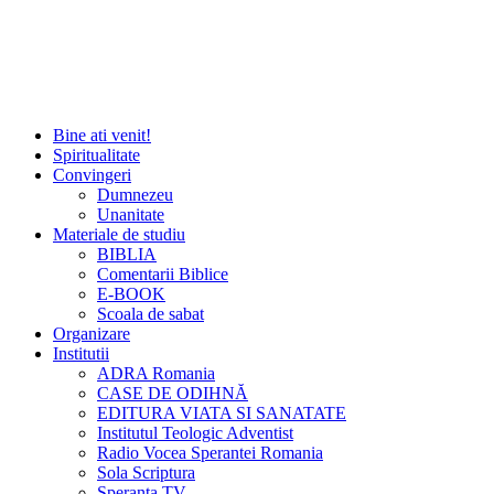
Bine ati venit!
Spiritualitate
Convingeri
Dumnezeu
Unanitate
Materiale de studiu
BIBLIA
Comentarii Biblice
E-BOOK
Scoala de sabat
Organizare
Institutii
ADRA Romania
CASE DE ODIHNĂ
EDITURA VIATA SI SANATATE
Institutul Teologic Adventist
Radio Vocea Sperantei Romania
Sola Scriptura
Speranta TV