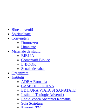
Bine ati venit!
Spiritualitate
Convingeri
Dumnezeu
Unanitate
Materiale de studiu
BIBLIA
Comentarii Biblice
E-BOOK
Scoala de sabat
Organizare
Institutii
ADRA Romania
CASE DE ODIHNĂ
EDITURA VIATA SI SANATATE
Institutul Teologic Adventist
Radio Vocea Sperantei Romania
Sola Scriptura
Speranta TV