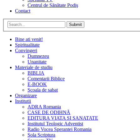
Centrul de Sănătate Podiş
Contact
Submit
Bine ati venit!
Spiritualitate
Convingeri
Dumnezeu
Unanitate
Materiale de studiu
BIBLIA
Comentarii Biblice
E-BOOK
Scoala de sabat
Organizare
Institutii
ADRA Romania
CASE DE ODIHNĂ
EDITURA VIATA SI SANATATE
Institutul Teologic Adventist
Radio Vocea Sperantei Romania
Sola Scriptura