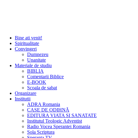
Bine ati venit!
Spiritualitate
Convingeri
Dumnezeu
Unanitate
Materiale de studiu
BIBLIA
Comentarii Biblice
E-BOOK
Scoala de sabat
Organizare
Institutii
ADRA Romania
CASE DE ODIHNĂ
EDITURA VIATA SI SANATATE
Institutul Teologic Adventist
Radio Vocea Sperantei Romania
Sola Scriptura
Speranta TV