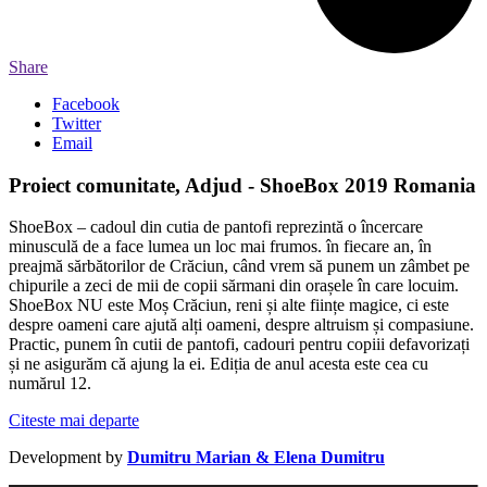
Share
Facebook
Twitter
Email
Proiect comunitate, Adjud - ShoeBox 2019 Romania
ShoeBox – cadoul din cutia de pantofi reprezintă o încercare
minusculă de a face lumea un loc mai frumos. în fiecare an, în
preajmă sărbătorilor de Crăciun, când vrem să punem un zâmbet pe
chipurile a zeci de mii de copii sărmani din orașele în care locuim.
ShoeBox NU este Moș Crăciun, reni și alte ființe magice, ci este
despre oameni care ajută alți oameni, despre altruism și compasiune.
Practic, punem în cutii de pantofi, cadouri pentru copiii defavorizați
și ne asigurăm că ajung la ei. Ediția de anul acesta este cea cu
numărul 12.
Citeste mai departe
Development by
Dumitru Marian & Elena Dumitru