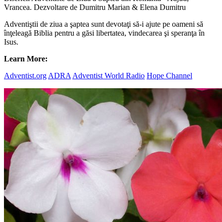
Vrancea. Dezvoltare de Dumitru Marian & Elena Dumitru
Adventiştii de ziua a şaptea sunt devotaţi să-i ajute pe oameni să
înţeleagă Biblia pentru a găsi libertatea, vindecarea şi speranţa în
Isus.
Learn More:
Adventist.org
ADRA
Adventist World Radio
Hope Channel