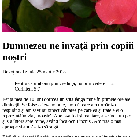
Dumnezeu ne învață prin copiii
noștri
Devoțional zilnic
25 martie 2018
Pentru că umblăm prin credinţă, nu prin vedere. – 2
Corinteni 5:7
Fetiţa mea de 10 luni dormea liniştită lângă mine în primele ore ale
dimineţii. Se foise câteva minute, timp în care am urmărit-o
respirând şi am savurat binecuvântarea pe care ea şi fratele ei o
reprezintă în viaţa noastră. Apoi s-a foit şi mai tare, a scâncit un pic
şi s-a întors spre mine, având încă ochii închişi. Am tras-o mai
aproape şi am lăsat-o să sugă.