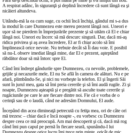
Fără să-şi deschidă ochii, a pus mâna pe mine şi s-a liniştit din nou.
A respirat adânc, în siguranţă şi deplină încredere că sunt lângă ea şi
nicăieri altundeva.
Uitându-mă la ea cum suge, cu ochii încă închişi, gândul mi s-a dus
la modul în care Dumnezeu este mereu prezent lângă noi. Uneori e
uşor să ne pierdem în împrejurările prezente şi să uităm că El e chiar
lângă noi. Uneori eu încerc să mă descurc singură. Dar, dacă mi-aş
ridica privirea şi aş avea încredere, El ar fi chiar acolo să îmi
împlinească orice nevoie. Nu trebuie decât să Îi dau voie. E posibil
să nu-L observ imediat lângă mine, dar El e prezent, aşteptând
răbdător doar să mă întorc spre El.
Când îmi îndrept gândurile spre Dumnezeu, cu nevoile, problemele,
grijile şi necazurile mele, El nu Se află în camera de alături. Nu e pe
afară, plimbându-Se, şi nici nu vorbeşte la telefon. El şi îngerii Săi
sunt în jurul meu, gata să îmi preia cererile şi să îmi audă rugile. Zi şi
noapte, Dumnezeu aşteaptă şi e pregătit să asculte toate cererile şi
rugăciunile pe care le are fiecare dintre noi. Fie că e vorba de o
cerinţă sau de o laudă, când ne adresăm Domnului, El aude.
Începând din acea dimineaţă petrecută cu fetiţa mea, ori de câte ori
mă trezesc – chiar dacă e încă noapte -, eu vorbesc cu Dumnezeu
despre ceea ce mă preocupă. Am mai descoperit şi că, dacă mă rog
când îmi pun capul pe pernă în fiecare seară, spunându-I lui
Dumnezeu despre orice lucru îmi trece prin minte, oricât de mic,