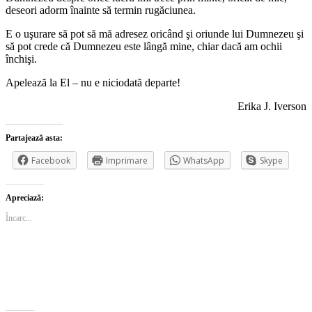
deseori adorm înainte să termin rugăciunea.
E o uşurare să pot să mă adresez oricând şi oriunde lui Dumnezeu şi
să pot crede că Dumnezeu este lângă mine, chiar dacă am ochii
închişi.
Apelează la El – nu e niciodată departe!
Erika J. Iverson
Partajează asta:
Facebook
Imprimare
WhatsApp
Skype
Apreciază:
Încarc...