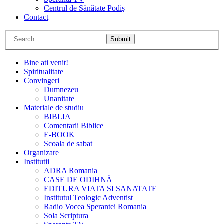
Centrul de Sănătate Podiş
Contact
Submit
Bine ati venit!
Spiritualitate
Convingeri
Dumnezeu
Unanitate
Materiale de studiu
BIBLIA
Comentarii Biblice
E-BOOK
Scoala de sabat
Organizare
Institutii
ADRA Romania
CASE DE ODIHNĂ
EDITURA VIATA SI SANATATE
Institutul Teologic Adventist
Radio Vocea Sperantei Romania
Sola Scriptura