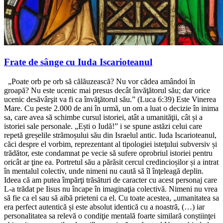
Frate de sânge cu Iuda Iscarioteanul
„Poate orb pe orb să călăuzească? Nu vor cădea amândoi în
groapă? Nu este ucenic mai presus decât învăţătorul său; dar orice
ucenic desăvârşit va fi ca învăţătorul său.” (Luca 6:39) Este Vinerea
Mare. Cu peste 2.000 de ani în urmă, un om a luat o decizie în inima
sa, care avea să schimbe cursul istoriei, atât a umanităţii, cât și a
istoriei sale personale. „Ești o Iudă!” i se spune astăzi celui care
repetă greșelile strămoșului său din Israelul antic. Iuda Iscarioteanul,
căci despre el vorbim, reprezentant al tipologiei isteţului subversiv și
trădător, este condamnat pe vecie să sufere oprobriul istoriei pentru
oricât ar ţine ea. Portretul său a părăsit cercul credincioșilor și a intrat
în mentalul colectiv, unde nimeni nu caută să îl înţeleagă deplin.
Ideea că am putea împărţi trăsături de caracter cu acest personaj care
L-a trădat pe Iisus nu încape în imaginaţia colectivă. Nimeni nu vrea
să fie ca el sau să aibă prieteni ca el. Cu toate acestea, „umanitatea sa
era perfect autentică și este absolut identică cu a noastră, (…) iar
personalitatea sa relevă o condiţie mentală foarte similară conștiinţei