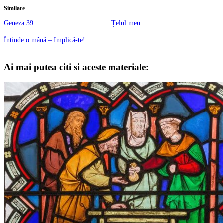
Similare
Geneza 39
Țelul meu
Întinde o mână – Implică-te!
Ai mai putea citi si aceste materiale: