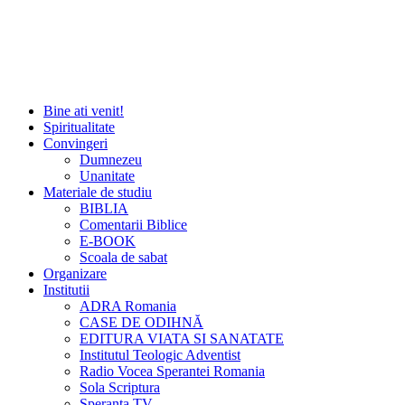
Bine ati venit!
Spiritualitate
Convingeri
Dumnezeu
Unanitate
Materiale de studiu
BIBLIA
Comentarii Biblice
E-BOOK
Scoala de sabat
Organizare
Institutii
ADRA Romania
CASE DE ODIHNĂ
EDITURA VIATA SI SANATATE
Institutul Teologic Adventist
Radio Vocea Sperantei Romania
Sola Scriptura
Speranta TV