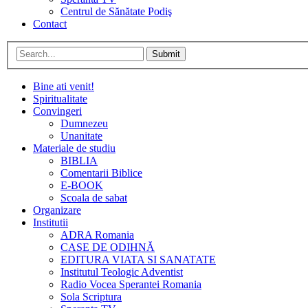
Centrul de Sănătate Podiş
Contact
Submit
Bine ati venit!
Spiritualitate
Convingeri
Dumnezeu
Unanitate
Materiale de studiu
BIBLIA
Comentarii Biblice
E-BOOK
Scoala de sabat
Organizare
Institutii
ADRA Romania
CASE DE ODIHNĂ
EDITURA VIATA SI SANATATE
Institutul Teologic Adventist
Radio Vocea Sperantei Romania
Sola Scriptura