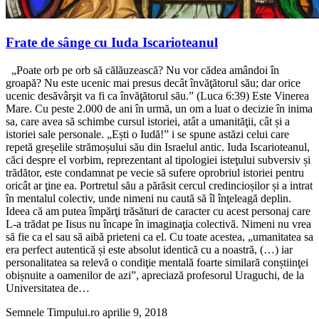
Frate de sânge cu Iuda Iscarioteanul
„Poate orb pe orb să călăuzească? Nu vor cădea amândoi în
groapă? Nu este ucenic mai presus decât învăţătorul său; dar orice
ucenic desăvârşit va fi ca învăţătorul său.” (Luca 6:39) Este Vinerea
Mare. Cu peste 2.000 de ani în urmă, un om a luat o decizie în inima
sa, care avea să schimbe cursul istoriei, atât a umanităţii, cât și a
istoriei sale personale. „Ești o Iudă!” i se spune astăzi celui care
repetă greșelile strămoșului său din Israelul antic. Iuda Iscarioteanul,
căci despre el vorbim, reprezentant al tipologiei isteţului subversiv și
trădător, este condamnat pe vecie să sufere oprobriul istoriei pentru
oricât ar ţine ea. Portretul său a părăsit cercul credincioșilor și a intrat
în mentalul colectiv, unde nimeni nu caută să îl înţeleagă deplin.
Ideea că am putea împărţi trăsături de caracter cu acest personaj care
L-a trădat pe Iisus nu încape în imaginaţia colectivă. Nimeni nu vrea
să fie ca el sau să aibă prieteni ca el. Cu toate acestea, „umanitatea sa
era perfect autentică și este absolut identică cu a noastră, (…) iar
personalitatea sa relevă o condiţie mentală foarte similară conștiinţei
obișnuite a oamenilor de azi”, apreciază profesorul Uraguchi, de la
Universitatea de…
Semnele Timpului.ro
aprilie 9, 2018