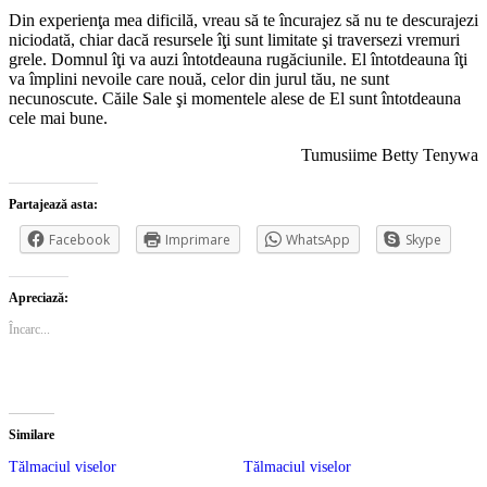
Din experienţa mea dificilă, vreau să te încurajez să nu te descurajezi
niciodată, chiar dacă resursele îţi sunt limitate şi traversezi vremuri
grele. Domnul îţi va auzi întotdeauna rugăciunile. El întotdeauna îţi
va împlini nevoile care nouă, celor din jurul tău, ne sunt
necunoscute. Căile Sale şi momentele alese de El sunt întotdeauna
cele mai bune.
Tumusiime Betty Tenywa
Partajează asta:
Facebook
Imprimare
WhatsApp
Skype
Apreciază:
Încarc...
Similare
Tălmaciul viselor
Tălmaciul viselor