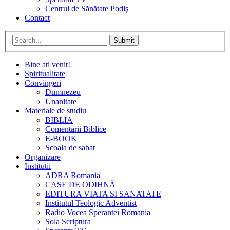
Centrul de Sănătate Podiş
Contact
Submit
Bine ati venit!
Spiritualitate
Convingeri
Dumnezeu
Unanitate
Materiale de studiu
BIBLIA
Comentarii Biblice
E-BOOK
Scoala de sabat
Organizare
Institutii
ADRA Romania
CASE DE ODIHNĂ
EDITURA VIATA SI SANATATE
Institutul Teologic Adventist
Radio Vocea Sperantei Romania
Sola Scriptura