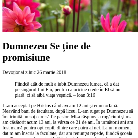
Dumnezeu Se ține de
promisiune
Devoțional zilnic
26 martie 2018
Fiindcă atât de mult a iubit Dumnezeu lumea, că a dat
pe singurul Lui Fiu, pentru ca oricine crede în El să nu
piară, ci să aibă viaţa veşnică. – loan 3:16
L-am acceptat pe Hristos când aveam 12 ani şi eram orfană.
Neavând bani de facultate, după liceu, L-am rugat pe Dumnezeu să
îmi trimită un soţ care să fie pastor. Mi-a răspuns la rugăciuni şi m-
am căsătorit acum 13 ani, la vârsta ce 21 de ani. În următorii ani am
fost mamă pentru opt copii, dintre care patru ai nei. La un moment
dat m-am înscris la facultate, dar am renunţat repede, fiindcă şcoala