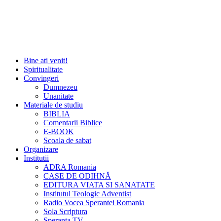
Bine ati venit!
Spiritualitate
Convingeri
Dumnezeu
Unanitate
Materiale de studiu
BIBLIA
Comentarii Biblice
E-BOOK
Scoala de sabat
Organizare
Institutii
ADRA Romania
CASE DE ODIHNĂ
EDITURA VIATA SI SANATATE
Institutul Teologic Adventist
Radio Vocea Sperantei Romania
Sola Scriptura
Speranta TV