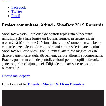
Facebook
Twitter
Email
Proiect comunitate, Adjud - ShoeBox 2019 Romania
ShoeBox – cadoul din cutia de pantofi reprezintă o încercare
minusculă de a face lumea un loc mai frumos. în fiecare an, în
preajmă sărbătorilor de Crăciun, când vrem să punem un zâmbet pe
chipurile a zeci de mii de copii sărmani din orașele în care locuim.
ShoeBox NU este Moș Crăciun, reni și alte ființe magice, ci este
despre oameni care ajută alți oameni, despre altruism și compasiune.
Practic, punem în cutii de pantofi, cadouri pentru copiii defavorizați
și ne asigurăm că ajung la ei. Ediția de anul acesta este cea cu
numărul 12.
Citeste mai departe
Development by
Dumitru Marian & Elena Dumitru