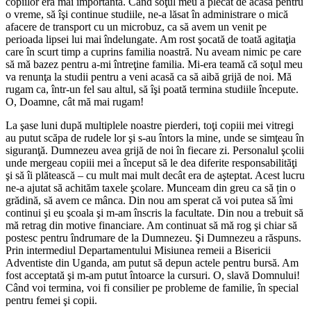
copiilor era mai importantă. Când soţul meu a plecat de acasă pentru
o vreme, să îşi continue studiile, ne-a lăsat în administrare o mică
afacere de transport cu un microbuz, ca să avem un venit pe
perioada lipsei lui mai îndelungate. Am rost şocată de toată agitaţia
care în scurt timp a cuprins familia noastră. Nu aveam nimic pe care
să mă bazez pentru a-mi întreţine familia. Mi-era teamă că soţul meu
va renunţa la studii pentru a veni acasă ca să aibă grijă de noi. Mă
rugam ca, într-un fel sau altul, să îşi poată termina studiile începute.
O, Doamne, cât mă mai rugam!
La şase luni după multiplele noastre pierderi, toţi copiii mei vitregi
au putut scăpa de rudele lor şi s-au întors la mine, unde se simţeau în
siguranţă. Dumnezeu avea grijă de noi în fiecare zi. Personalul şcolii
unde mergeau copiii mei a început să le dea diferite responsabilităţi
şi să îi plătească – cu mult mai mult decât era de aşteptat. Acest lucru
ne-a ajutat să achităm taxele şcolare. Munceam din greu ca să țin o
grădină, să avem ce mânca. Din nou am sperat că voi putea să îmi
continui şi eu şcoala şi m-am înscris la facultate. Din nou a trebuit să
mă retrag din motive financiare. Am continuat să mă rog şi chiar să
postesc pentru îndrumare de la Dumnezeu. Şi Dumnezeu a răspuns.
Prin intermediul Departamentului Misiunea remeii a Bisericii
Adventiste din Uganda, am putut să depun actele pentru bursă. Am
fost acceptată şi m-am putut întoarce la cursuri. O, slavă Domnului!
Când voi termina, voi fi consilier pe probleme de familie, în special
pentru femei şi copii.