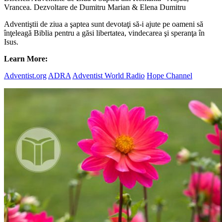
Vrancea. Dezvoltare de Dumitru Marian & Elena Dumitru
Adventiştii de ziua a şaptea sunt devotaţi să-i ajute pe oameni să
înţeleagă Biblia pentru a găsi libertatea, vindecarea şi speranţa în
Isus.
Learn More:
Adventist.org
ADRA
Adventist World Radio
Hope Channel