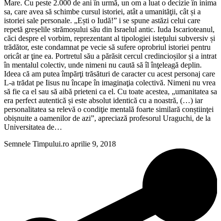
Mare. Cu peste 2.000 de ani în urmă, un om a luat o decizie în inima
sa, care avea să schimbe cursul istoriei, atât a umanităţii, cât și a
istoriei sale personale. „Ești o Iudă!” i se spune astăzi celui care
repetă greșelile strămoșului său din Israelul antic. Iuda Iscarioteanul,
căci despre el vorbim, reprezentant al tipologiei isteţului subversiv și
trădător, este condamnat pe vecie să sufere oprobriul istoriei pentru
oricât ar ţine ea. Portretul său a părăsit cercul credincioșilor și a intrat
în mentalul colectiv, unde nimeni nu caută să îl înţeleagă deplin.
Ideea că am putea împărţi trăsături de caracter cu acest personaj care
L-a trădat pe Iisus nu încape în imaginaţia colectivă. Nimeni nu vrea
să fie ca el sau să aibă prieteni ca el. Cu toate acestea, „umanitatea sa
era perfect autentică și este absolut identică cu a noastră, (…) iar
personalitatea sa relevă o condiţie mentală foarte similară conștiinţei
obișnuite a oamenilor de azi”, apreciază profesorul Uraguchi, de la
Universitatea de…
Semnele Timpului.ro
aprilie 9, 2018