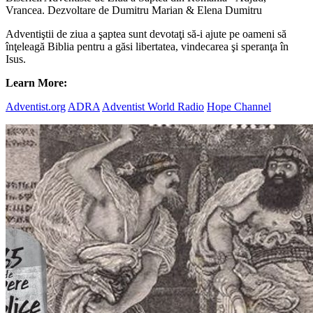
Vrancea. Dezvoltare de Dumitru Marian & Elena Dumitru
Adventiştii de ziua a şaptea sunt devotaţi să-i ajute pe oameni să
înţeleagă Biblia pentru a găsi libertatea, vindecarea şi speranţa în
Isus.
Learn More:
Adventist.org
ADRA
Adventist World Radio
Hope Channel