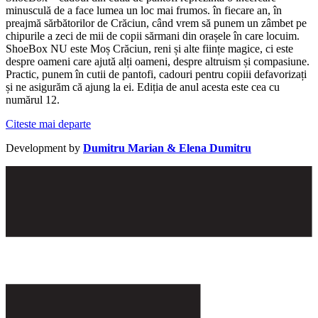
minusculă de a face lumea un loc mai frumos. în fiecare an, în
preajmă sărbătorilor de Crăciun, când vrem să punem un zâmbet pe
chipurile a zeci de mii de copii sărmani din orașele în care locuim.
ShoeBox NU este Moș Crăciun, reni și alte ființe magice, ci este
despre oameni care ajută alți oameni, despre altruism și compasiune.
Practic, punem în cutii de pantofi, cadouri pentru copiii defavorizați
și ne asigurăm că ajung la ei. Ediția de anul acesta este cea cu
numărul 12.
Citeste mai departe
Development by
Dumitru Marian & Elena Dumitru