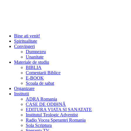
Bine ati venit!
Spiritualitate
Convingeri
Dumnezeu
Unanitate
Materiale de studiu
BIBLIA
Comentarii Biblice
E-BOOK
Scoala de sabat
Organizare
Institutii
ADRA Romania
CASE DE ODIHNĂ
EDITURA VIATA SI SANATATE
Institutul Teologic Adventist
Radio Vocea Sperantei Romania
Sola Scriptura
Speranta TV