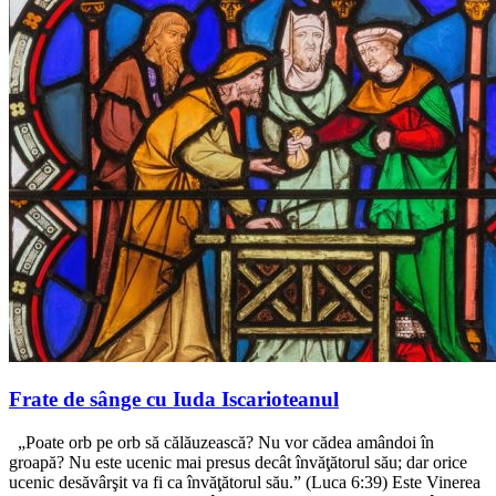
Frate de sânge cu Iuda Iscarioteanul
„Poate orb pe orb să călăuzească? Nu vor cădea amândoi în
groapă? Nu este ucenic mai presus decât învăţătorul său; dar orice
ucenic desăvârşit va fi ca învăţătorul său.” (Luca 6:39) Este Vinerea