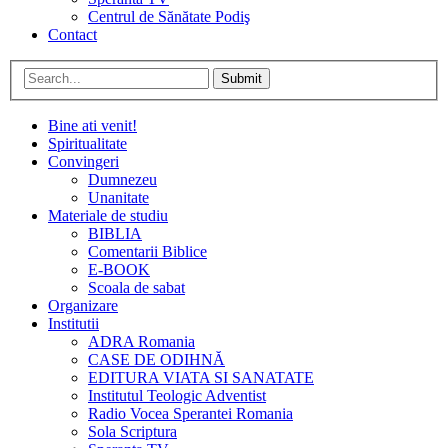
Centrul de Sănătate Podiş
Contact
Submit
Bine ati venit!
Spiritualitate
Convingeri
Dumnezeu
Unanitate
Materiale de studiu
BIBLIA
Comentarii Biblice
E-BOOK
Scoala de sabat
Organizare
Institutii
ADRA Romania
CASE DE ODIHNĂ
EDITURA VIATA SI SANATATE
Institutul Teologic Adventist
Radio Vocea Sperantei Romania
Sola Scriptura