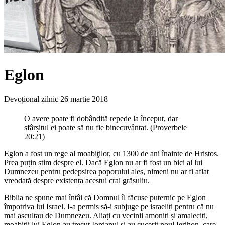
Eglon
Devoțional zilnic
26 martie 2018
O avere poate fi dobândită repede la început, dar
sfârșitul ei poate să nu fie binecuvântat. (Proverbele
20:21)
Eglon a fost un rege al moabiţilor, cu 1300 de ani înainte de Hristos.
Prea puțin știm despre el. Dacă Eglon nu ar fi fost un bici al lui
Dumnezeu pentru pedepsirea poporului ales, nimeni nu ar fi aflat
vreodată despre existența acestui crai grăsuliu.
Biblia ne spune mai întâi că Domnul îl făcuse puternic pe Eglon
împotriva lui Israel. I-a permis să-i subjuge pe israeliți pentru că nu
mai ascultau de Dumnezeu. Aliați cu vecinii amoniți și amaleciți,
moabiții lui Eglon au trecut Iordanul și au cucerit noul Ierihon, care