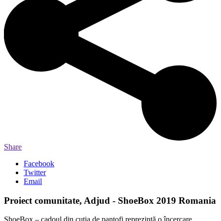
Share
Facebook
Twitter
Email
Proiect comunitate, Adjud - ShoeBox 2019 Romania
ShoeBox – cadoul din cutia de pantofi reprezintă o încercare