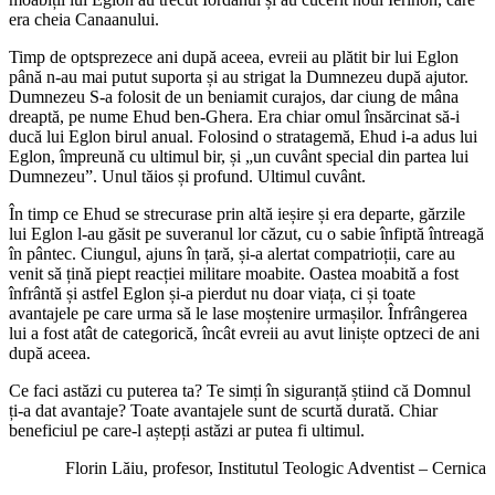
era cheia Canaanului.
Timp de optsprezece ani după aceea, evreii au plătit bir lui Eglon
până n-au mai putut suporta și au strigat la Dumnezeu după ajutor.
Dumnezeu S-a folosit de un beniamit curajos, dar ciung de mâna
dreaptă, pe nume Ehud ben-Ghera. Era chiar omul însărcinat să-i
ducă lui Eglon birul anual. Folosind o stratagemă, Ehud i-a adus lui
Eglon, împreună cu ultimul bir, și „un cuvânt special din partea lui
Dumnezeu”. Unul tăios și profund. Ultimul cuvânt.
În timp ce Ehud se strecurase prin altă ieșire și era departe, gărzile
lui Eglon l-au găsit pe suveranul lor căzut, cu o sabie înfiptă întreagă
în pântec. Ciungul, ajuns în țară, și-a alertat compatrioții, care au
venit să țină piept reacției militare moabite. Oastea moabită a fost
înfrântă și astfel Eglon și-a pierdut nu doar viața, ci și toate
avantajele pe care urma să le lase moștenire urmașilor. Înfrângerea
lui a fost atât de categorică, încât evreii au avut liniște optzeci de ani
după aceea.
Ce faci astăzi cu puterea ta? Te simți în siguranță știind că Domnul
ți-a dat avantaje? Toate avantajele sunt de scurtă durată. Chiar
beneficiul pe care-l aștepți astăzi ar putea fi ultimul.
Florin Lăiu, profesor, Institutul Teologic Adventist – Cernica