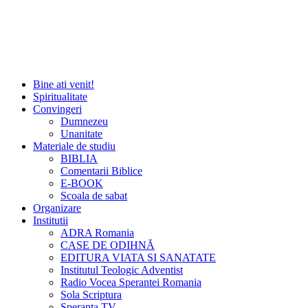
Bine ati venit!
Spiritualitate
Convingeri
Dumnezeu
Unanitate
Materiale de studiu
BIBLIA
Comentarii Biblice
E-BOOK
Scoala de sabat
Organizare
Institutii
ADRA Romania
CASE DE ODIHNĂ
EDITURA VIATA SI SANATATE
Institutul Teologic Adventist
Radio Vocea Sperantei Romania
Sola Scriptura
Speranta TV