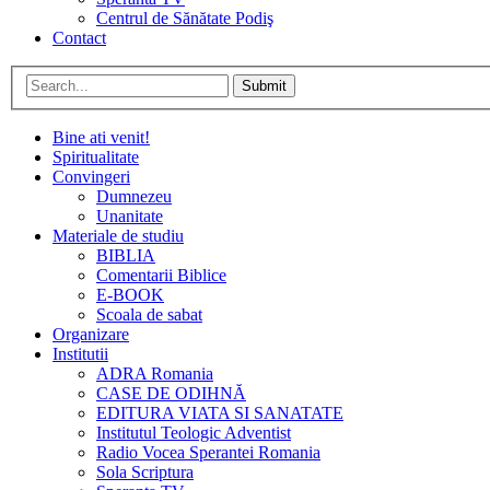
Centrul de Sănătate Podiş
Contact
Submit
Bine ati venit!
Spiritualitate
Convingeri
Dumnezeu
Unanitate
Materiale de studiu
BIBLIA
Comentarii Biblice
E-BOOK
Scoala de sabat
Organizare
Institutii
ADRA Romania
CASE DE ODIHNĂ
EDITURA VIATA SI SANATATE
Institutul Teologic Adventist
Radio Vocea Sperantei Romania
Sola Scriptura