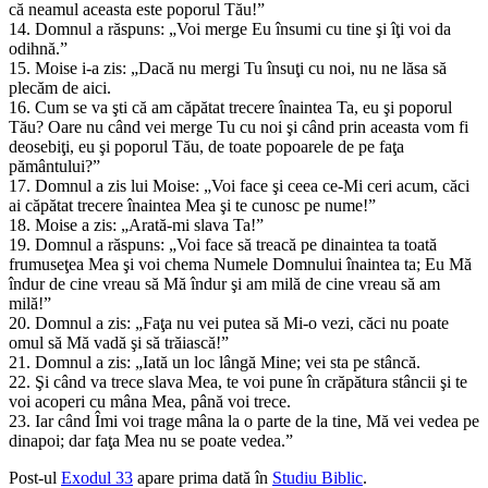
că neamul aceasta este poporul Tău!”
14. Domnul a răspuns: „Voi merge Eu însumi cu tine şi îţi voi da
odihnă.”
15. Moise i-a zis: „Dacă nu mergi Tu însuţi cu noi, nu ne lăsa să
plecăm de aici.
16. Cum se va şti că am căpătat trecere înaintea Ta, eu şi poporul
Tău? Oare nu când vei merge Tu cu noi şi când prin aceasta vom fi
deosebiţi, eu şi poporul Tău, de toate popoarele de pe faţa
pământului?”
17. Domnul a zis lui Moise: „Voi face şi ceea ce-Mi ceri acum, căci
ai căpătat trecere înaintea Mea şi te cunosc pe nume!”
18. Moise a zis: „Arată-mi slava Ta!”
19. Domnul a răspuns: „Voi face să treacă pe dinaintea ta toată
frumuseţea Mea şi voi chema Numele Domnului înaintea ta; Eu Mă
îndur de cine vreau să Mă îndur şi am milă de cine vreau să am
milă!”
20. Domnul a zis: „Faţa nu vei putea să Mi-o vezi, căci nu poate
omul să Mă vadă şi să trăiască!”
21. Domnul a zis: „Iată un loc lângă Mine; vei sta pe stâncă.
22. Şi când va trece slava Mea, te voi pune în crăpătura stâncii şi te
voi acoperi cu mâna Mea, până voi trece.
23. Iar când Îmi voi trage mâna la o parte de la tine, Mă vei vedea pe
dinapoi; dar faţa Mea nu se poate vedea.”
Post-ul
Exodul 33
apare prima dată în
Studiu Biblic
.