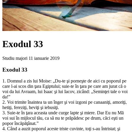
Exodul 33
Studiu majori
11 ianuarie 2019
Exodul 33
1. Domnul a zis lui Moise: „Du-te şi porneşte de aici cu poporul pe
care l-ai scos din ţara Egiptului; suie-te în ţara pe care am jurat că o
voi da lui Avraam, lui Isaac şi lui Iacov, zicând: „Seminţei tale o voi
da!”
2. Voi trimite înaintea ta un înger şi voi izgoni pe canaaniţi, amoriţi,
hetiţi, fereziţi, heviţi şi iebusiţi.
3. Suie-te în ţara aceasta unde curge lapte şi miere. Dar Eu nu Mă
voi sui în mijlocul tău, ca să nu te prăpădesc pe drum, căci eşti un
popor încăpăţânat.”
4. Când a auzit poporul aceste triste cuvinte, toţi s-au întristat; şi