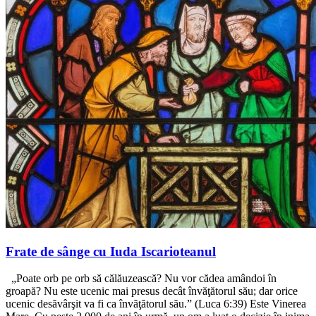
Frate de sânge cu Iuda Iscarioteanul
„Poate orb pe orb să călăuzească? Nu vor cădea amândoi în
groapă? Nu este ucenic mai presus decât învăţătorul său; dar orice
ucenic desăvârşit va fi ca învăţătorul său.” (Luca 6:39) Este Vinerea