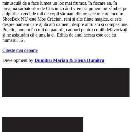
minusculă de a face lumea un loc mai frumos. în fiecare an, în
preajmă sărbătorilor de Crăciun, când vrem să punem un zâmbet pe
chipurile a zeci de mii de copii sărmani din orașele în care locuim.
ShoeBox NU este Moș Crăciun, reni și alte ființe magice, ci este
despre oameni care ajută alți oameni, despre altruism și compasiune.
Practic, punem în cutii de pantofi, cadouri pentru copiii defavorizați
și ne asigurăm că ajung la ei. Ediția de anul acesta este cea cu
numărul 12.
Citeste mai departe
Development by
Dumitru Marian & Elena Dumitru