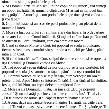
nimeni nu şi-a pus podoabele pe el.
5. Şi Domnul a zis lui Moise: „Spune copiilor lui Israel: „Voi sunteţi
un popor încăpăţânat; numai o clipă dacă M-aş sui în mijlocul tău,
te-aş prăpădi. Aruncă-ţi acum podoabele de pe tine, şi voi vedea ce-
ţi voi face.”
6. Copiii lui Israel şi-au scos de pe ei podoabele şi au plecat de la
muntele Horeb.
7. Moise a luat cortul lui şi l-a întins afară din tabără, la o depărtare
oarecare; l-a numit Cortul întâlnirii. Şi toţi cei ce întrebau pe Domnul
se duceau la Cortul întâlnirii, care era afară din tabără.
8. Când se ducea Moise la Cort, tot poporul se scula în picioare;
fiecare stătea la uşa cortului său şi urmărea cu ochii pe Moise, până
intra el în Cort.
9. Şi când intra Moise în Cort, stâlpul de nor se cobora şi se oprea la
uşa Cortului, şi Domnul vorbea cu Moise.
10. Tot poporul vedea stâlpul de nor oprindu-se la uşa Cortului; tot
poporul se scula şi se arunca cu faţa la pământ la uşa cortului lui.
11. Domnul vorbea cu Moise faţă în faţă, cum vorbeşte un om cu
prietenul lui. Apoi Moise se întorcea în tabără, dar tânărul lui slujitor,
Iosua, fiul lui Nun, nu ieşea deloc din mijlocul Cortului.
12. Moise a zis Domnului: „Iată, Tu îmi zici: „Du pe poporul
acesta!” Şi nu-mi arăţi pe cine vei trimite cu mine. Însă, Tu ai zis:
„Eu te cunosc pe nume şi ai căpătat trecere înaintea Mea!”
13. Acum, dacă am căpătat trecere înaintea Ta, arată-mi căile Tale;
atunci Te voi cunoaşte şi voi avea trecere înaintea Ta. Şi gândeşte-Te