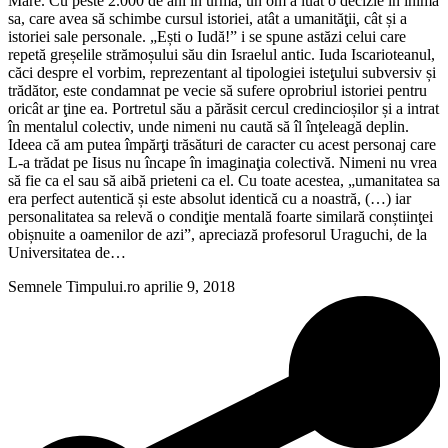
Mare. Cu peste 2.000 de ani în urmă, un om a luat o decizie în inima
sa, care avea să schimbe cursul istoriei, atât a umanităţii, cât și a
istoriei sale personale. „Ești o Iudă!” i se spune astăzi celui care
repetă greșelile strămoșului său din Israelul antic. Iuda Iscarioteanul,
căci despre el vorbim, reprezentant al tipologiei isteţului subversiv și
trădător, este condamnat pe vecie să sufere oprobriul istoriei pentru
oricât ar ţine ea. Portretul său a părăsit cercul credincioșilor și a intrat
în mentalul colectiv, unde nimeni nu caută să îl înţeleagă deplin.
Ideea că am putea împărţi trăsături de caracter cu acest personaj care
L-a trădat pe Iisus nu încape în imaginaţia colectivă. Nimeni nu vrea
să fie ca el sau să aibă prieteni ca el. Cu toate acestea, „umanitatea sa
era perfect autentică și este absolut identică cu a noastră, (…) iar
personalitatea sa relevă o condiţie mentală foarte similară conștiinţei
obișnuite a oamenilor de azi”, apreciază profesorul Uraguchi, de la
Universitatea de…
Semnele Timpului.ro
aprilie 9, 2018