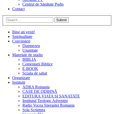
Centrul de Sănătate Podiş
Contact
Submit
Bine ati venit!
Spiritualitate
Convingeri
Dumnezeu
Unanitate
Materiale de studiu
BIBLIA
Comentarii Biblice
E-BOOK
Scoala de sabat
Organizare
Institutii
ADRA Romania
CASE DE ODIHNĂ
EDITURA VIATA SI SANATATE
Institutul Teologic Adventist
Radio Vocea Sperantei Romania
Sola Scriptura