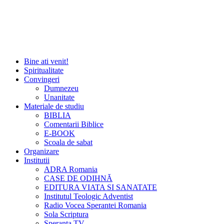
Bine ati venit!
Spiritualitate
Convingeri
Dumnezeu
Unanitate
Materiale de studiu
BIBLIA
Comentarii Biblice
E-BOOK
Scoala de sabat
Organizare
Institutii
ADRA Romania
CASE DE ODIHNĂ
EDITURA VIATA SI SANATATE
Institutul Teologic Adventist
Radio Vocea Sperantei Romania
Sola Scriptura
Speranta TV