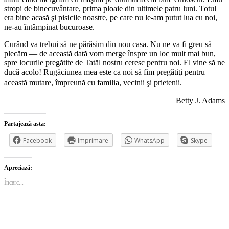
stropi de binecuvântare, prima ploaie din ultimele patru luni. Totul
era bine acasă şi pisicile noastre, pe care nu le-am putut lua cu noi,
ne-au întâmpinat bucuroase.
Curând va trebui să ne părăsim din nou casa. Nu ne va fi greu să
plecăm — de această dată vom merge înspre un loc mult mai bun,
spre locurile pregătite de Tatăl nostru ceresc pentru noi. El vine să ne
ducă acolo! Rugăciunea mea este ca noi să fim pregătiţi pentru
această mutare, împreună cu familia, vecinii şi prietenii.
Betty J. Adams
Partajează asta:
Facebook
Imprimare
WhatsApp
Skype
Apreciază:
Încarc...