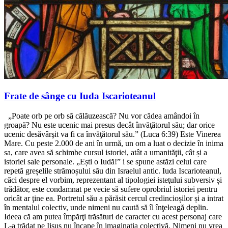
Frate de sânge cu Iuda Iscarioteanul
„Poate orb pe orb să călăuzească? Nu vor cădea amândoi în
groapă? Nu este ucenic mai presus decât învăţătorul său; dar orice
ucenic desăvârşit va fi ca învăţătorul său.” (Luca 6:39) Este Vinerea
Mare. Cu peste 2.000 de ani în urmă, un om a luat o decizie în inima
sa, care avea să schimbe cursul istoriei, atât a umanităţii, cât și a
istoriei sale personale. „Ești o Iudă!” i se spune astăzi celui care
repetă greșelile strămoșului său din Israelul antic. Iuda Iscarioteanul,
căci despre el vorbim, reprezentant al tipologiei isteţului subversiv și
trădător, este condamnat pe vecie să sufere oprobriul istoriei pentru
oricât ar ţine ea. Portretul său a părăsit cercul credincioșilor și a intrat
în mentalul colectiv, unde nimeni nu caută să îl înţeleagă deplin.
Ideea că am putea împărţi trăsături de caracter cu acest personaj care
L-a trădat pe Iisus nu încape în imaginaţia colectivă. Nimeni nu vrea