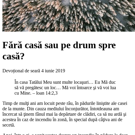
Fără casă sau pe drum spre
casă?
Devoțional de seară
4 iunie 2019
În casa Tatălui Meu sunt multe locaşuri… Eu Mă duc
să vă pregătesc un loc… Mă voi întoarce şi vă voi lua
cu Mine. – loan 14:2,3
Timp de mulţi ani am locuit peste râu, în pădurile liniştite ale casei
de la munte. Din cauza mediului înconjurător, întotdeauna am
încercat să ţinem fânul mai la depărtare de clădiri, ca să nu ardă şi
acestea în caz de incendiu în zonă, în special după câţiva ani de
secetă.