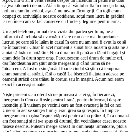
Apoi, într-o zi, a venit vestea despre un incendiu în pădure la doar
câţiva kilometri de noi. Atâta timp cât vântul sufla în direcţia bună,
noi nu eram în pericol, aşa că nu ne-am făcut griji. Cu toţii eram
ocupaţi cu activităţile noastre cotidiene, soţul meu lucra în grădină,
iar eu încercam să fac conserve cu fructe şi legume pentru iarnă.
Un apel telefonic, urmat de o vizită din partea şerifului, ne-a
informat că trebuia să evacuăm. Care erau cele mai importante
lucruri pe care să le luăm în cazul în care nu am mai fi avut la ce să
ne întoarcem? Chiar în acel moment a sunat fiica noastră şi asta ne-a
ajutat să luăm o hotărâre. Nu a durat mult până am făcut bagajul şi
eram deja în drum spre oraş. Parcursesem acel drum de multe ori,
dar întotdeauna am ştiut unde mergeam şi când urma să ne
întoarcem. A fost un simţământ foarte ciudat să ştim că temporar
eram oameni ai străzii, fără o casă! La biserică îi ajutam adesea pe
oamenii străzii care trăiau în corturi sau în maşini. Acum noi eram
exact în aceeaşi situaţie.
Nişte prieteni s-au oferit să ne primească la ei şi, în fiecare zi,
mergeam la Crucea Roşie pentru hrană, pentru informaţii despre
incendiu şi îi vizitam pe vecinii care au fost evacuaţi la fel ca noi.
Uneori în aer se simţea fum şi erau greu să şi respiri. În timp ce
mergeam cu maşina înspre adăpost pentru a lua prânzul, în a noua zi
am fost sunaţi şi ni s-a spus că drumul din vecinătatea casei noastre
fusese deschis. Puteam merge acasă! În dimineaţa următoare, ploua
afară când mergeam cu maşina pe drumul acela bine cunoscut. Erau