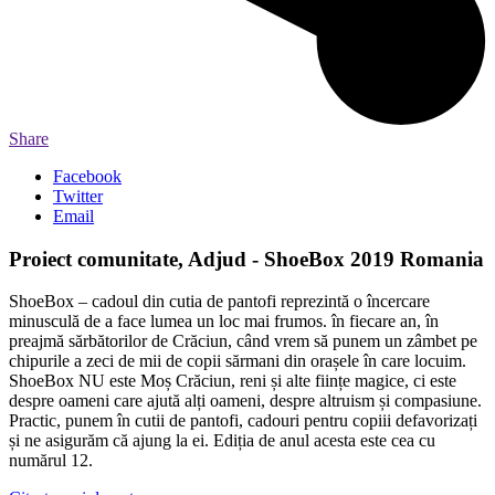
Share
Facebook
Twitter
Email
Proiect comunitate, Adjud - ShoeBox 2019 Romania
ShoeBox – cadoul din cutia de pantofi reprezintă o încercare
minusculă de a face lumea un loc mai frumos. în fiecare an, în
preajmă sărbătorilor de Crăciun, când vrem să punem un zâmbet pe
chipurile a zeci de mii de copii sărmani din orașele în care locuim.
ShoeBox NU este Moș Crăciun, reni și alte ființe magice, ci este
despre oameni care ajută alți oameni, despre altruism și compasiune.
Practic, punem în cutii de pantofi, cadouri pentru copiii defavorizați
și ne asigurăm că ajung la ei. Ediția de anul acesta este cea cu
numărul 12.