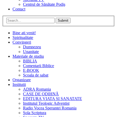
Centrul de Sănătate Podiş
Contact
Submit
Bine ati venit!
Spiritualitate
Convingeri
Dumnezeu
Unanitate
Materiale de studiu
BIBLIA
Comentarii Biblice
E-BOOK
Scoala de sabat
Organizare
Institutii
ADRA Romania
CASE DE ODIHNĂ
EDITURA VIATA SI SANATATE
Institutul Teologic Adventist
Radio Vocea Sperantei Romania
Sola Scriptura