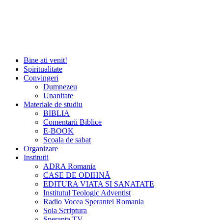
Bine ati venit!
Spiritualitate
Convingeri
Dumnezeu
Unanitate
Materiale de studiu
BIBLIA
Comentarii Biblice
E-BOOK
Scoala de sabat
Organizare
Institutii
ADRA Romania
CASE DE ODIHNĂ
EDITURA VIATA SI SANATATE
Institutul Teologic Adventist
Radio Vocea Sperantei Romania
Sola Scriptura
Speranta TV