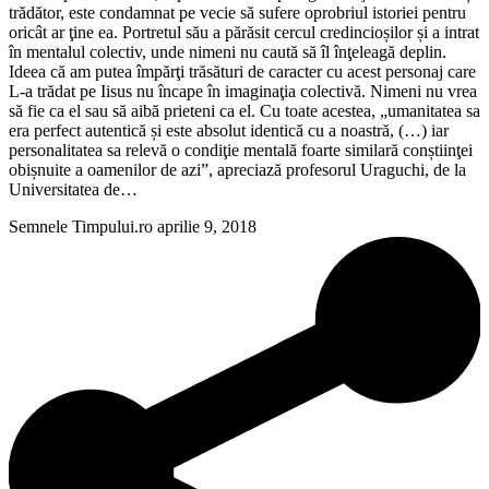
trădător, este condamnat pe vecie să sufere oprobriul istoriei pentru
oricât ar ţine ea. Portretul său a părăsit cercul credincioșilor și a intrat
în mentalul colectiv, unde nimeni nu caută să îl înţeleagă deplin.
Ideea că am putea împărţi trăsături de caracter cu acest personaj care
L-a trădat pe Iisus nu încape în imaginaţia colectivă. Nimeni nu vrea
să fie ca el sau să aibă prieteni ca el. Cu toate acestea, „umanitatea sa
era perfect autentică și este absolut identică cu a noastră, (…) iar
personalitatea sa relevă o condiţie mentală foarte similară conștiinţei
obișnuite a oamenilor de azi”, apreciază profesorul Uraguchi, de la
Universitatea de…
Semnele Timpului.ro
aprilie 9, 2018