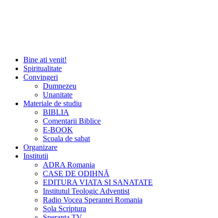
Bine ati venit!
Spiritualitate
Convingeri
Dumnezeu
Unanitate
Materiale de studiu
BIBLIA
Comentarii Biblice
E-BOOK
Scoala de sabat
Organizare
Institutii
ADRA Romania
CASE DE ODIHNĂ
EDITURA VIATA SI SANATATE
Institutul Teologic Adventist
Radio Vocea Sperantei Romania
Sola Scriptura
Speranta TV