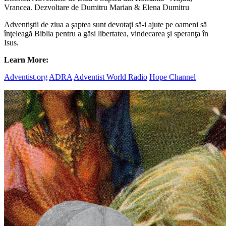
Vrancea. Dezvoltare de Dumitru Marian & Elena Dumitru
Adventiştii de ziua a şaptea sunt devotaţi să-i ajute pe oameni să
înţeleagă Biblia pentru a găsi libertatea, vindecarea şi speranţa în
Isus.
Learn More:
Adventist.org
ADRA
Adventist World Radio
Hope Channel