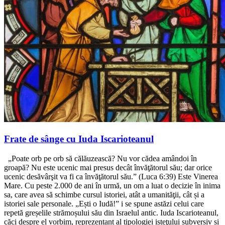
Frate de sânge cu Iuda Iscarioteanul
„Poate orb pe orb să călăuzească? Nu vor cădea amândoi în
groapă? Nu este ucenic mai presus decât învăţătorul său; dar orice
ucenic desăvârşit va fi ca învăţătorul său.” (Luca 6:39) Este Vinerea
Mare. Cu peste 2.000 de ani în urmă, un om a luat o decizie în inima
sa, care avea să schimbe cursul istoriei, atât a umanităţii, cât și a
istoriei sale personale. „Ești o Iudă!” i se spune astăzi celui care
repetă greșelile strămoșului său din Israelul antic. Iuda Iscarioteanul,
căci despre el vorbim, reprezentant al tipologiei isteţului subversiv și