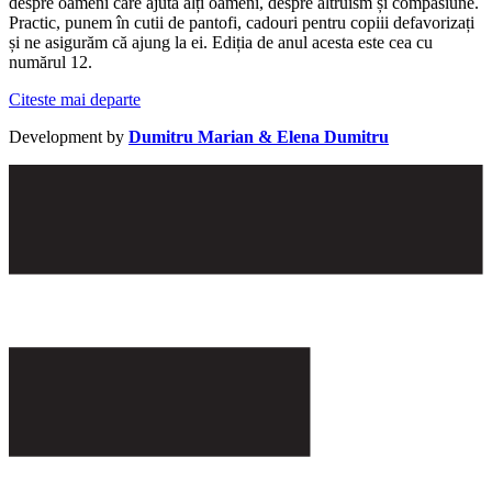
despre oameni care ajută alți oameni, despre altruism și compasiune.
Practic, punem în cutii de pantofi, cadouri pentru copiii defavorizați
și ne asigurăm că ajung la ei. Ediția de anul acesta este cea cu
numărul 12.
Citeste mai departe
Development by
Dumitru Marian & Elena Dumitru