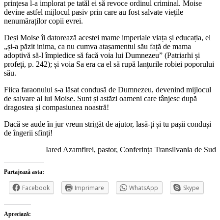
prințesa l-a implorat pe tatăl ei să revoce ordinul criminal. Moise
devine astfel mijlocul pasiv prin care au fost salvate viețile
nenumăraților copii evrei.
Deși Moise îi datorează acestei mame imperiale viața și educația, el
„și-a păzit inima, ca nu cumva atașamentul său față de mama
adoptivă să-l împiedice să facă voia lui Dumnezeu” (Patriarhi și
profeți, p. 242); și voia Sa era ca el să rupă lanțurile robiei poporului
său.
Fiica faraonului s-a lăsat condusă de Dumnezeu, devenind mijlocul
de salvare al lui Moise. Sunt și astăzi oameni care tânjesc după
dragostea și compasiunea noastră!
Dacă se aude în jur vreun strigăt de ajutor, lasă-ți și tu pașii conduși
de îngerii sfinți!
Iared Azamfirei, pastor, Conferința Transilvania de Sud
Partajează asta:
Facebook
Imprimare
WhatsApp
Skype
Apreciază: