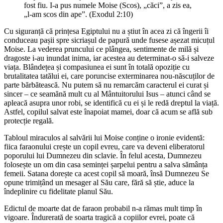
fost fiu. I-a pus numele Moise (Scos), „căci”, a zis ea,
„l-am scos din ape”. (Exodul 2:10)
Cu siguranță că prințesa Egiptului nu a știut în acea zi că îngerii îi
conduceau pașii spre sicriașul de papură unde fusese așezat micuțul
Moise. La vederea pruncului ce plângea, sentimente de milă și
dragoste i-au inundat inima, iar acestea au determinat-o să-i salveze
viața. Blândețea și compasiunea ei sunt în totală opoziție cu
brutalitatea tatălui ei, care poruncise exterminarea nou-născuților de
parte bărbătească. Nu putem să nu remarcăm caracterul ei curat și
sincer – ce seamănă mult cu al Mântuitorului Isus – atunci când se
apleacă asupra unor robi, se identifică cu ei și le redă dreptul la viață.
Astfel, copilul salvat este înapoiat mamei, doar că acum se află sub
protecție regală.
Tabloul miraculos al salvării lui Moise conține o ironie evidentă:
fiica faraonului crește un copil evreu, care va deveni eliberatorul
poporului lui Dumnezeu din sclavie. În felul acesta, Dumnezeu
folosește un om din casa seminței șarpelui pentru a salva sămânța
femeii. Satana dorește ca acest copil să moară, însă Dumnezeu Se
opune trimițând un mesager al Său care, fără să știe, aduce la
îndeplinire cu fidelitate planul Său.
Edictul de moarte dat de faraon probabil n-a rămas mult timp în
vigoare. Îndurerată de soarta tragică a copiilor evrei, poate că