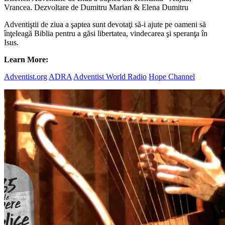
Vrancea. Dezvoltare de Dumitru Marian & Elena Dumitru
Adventiştii de ziua a şaptea sunt devotaţi să-i ajute pe oameni să
înţeleagă Biblia pentru a găsi libertatea, vindecarea şi speranţa în
Isus.
Learn More:
Adventist.org
ADRA
Adventist World Radio
Hope Channel