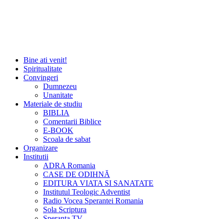
Bine ati venit!
Spiritualitate
Convingeri
Dumnezeu
Unanitate
Materiale de studiu
BIBLIA
Comentarii Biblice
E-BOOK
Scoala de sabat
Organizare
Institutii
ADRA Romania
CASE DE ODIHNĂ
EDITURA VIATA SI SANATATE
Institutul Teologic Adventist
Radio Vocea Sperantei Romania
Sola Scriptura
Speranta TV