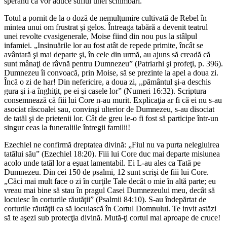
sperând că vor aduce suflul unei schimbări.
Totul a pornit de la o doză de nemulţumire cultivată de Rebel în
mintea unui om frustrat şi gelos. Întreaga tabără a devenit teatrul
unei revolte cvasigenerale, Moise fiind din nou pus la stâlpul
infamiei. „Insinuările lor au fost atât de repede primite, încât se
avântară şi mai departe şi, în cele din urmă, au ajuns să creadă că
sunt mânaţi de râvnă pentru Dumnezeu” (Patriarhi şi profeţi, p. 396).
Dumnezeu îi convoacă, prin Moise, să se prezinte la apel a doua zi.
Încă o zi de har! Din nefericire, a doua zi, ,,pământul şi-a deschis
gura şi i-a înghiţit, pe ei şi casele lor” (Numeri 16:32). Scriptura
consemnează că fiii lui Core n-au murit. Explicaţia ar fi că ei nu s-au
asociat răscoalei sau, convinşi ulterior de Dumnezeu, s-au disociat
de tatăl şi de prietenii lor. Cât de greu le-o fi fost să participe într-un
singur ceas la funeraliile întregii familii!
Ezechiel ne confirmă dreptatea divină: „Fiul nu va purta nelegiuirea
tatălui său” (Ezechiel 18:20). Fiii lui Core duc mai departe misiunea
acolo unde tatăl lor a eşuat lamentabil. Ei L-au ales ca Tată pe
Dumnezeu. Din cei 150 de psalmi, 12 sunt scrişi de fiii lui Core.
„Căci mai mult face o zi în curţile Tale decât o mie în altă parte; eu
vreau mai bine să stau în pragul Casei Dumnezeului meu, decât să
locuiesc în corturile răutăţii” (Psalmii 84:10). S-au îndepărtat de
corturile răutăţii ca să locuiască în Cortul Domnului. Te invit astăzi
să te aşezi sub protecţia divină. Mută-ţi cortul mai aproape de cruce!