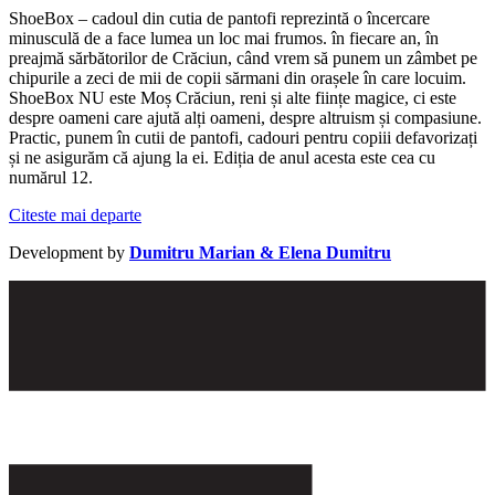
ShoeBox – cadoul din cutia de pantofi reprezintă o încercare
minusculă de a face lumea un loc mai frumos. în fiecare an, în
preajmă sărbătorilor de Crăciun, când vrem să punem un zâmbet pe
chipurile a zeci de mii de copii sărmani din orașele în care locuim.
ShoeBox NU este Moș Crăciun, reni și alte ființe magice, ci este
despre oameni care ajută alți oameni, despre altruism și compasiune.
Practic, punem în cutii de pantofi, cadouri pentru copiii defavorizați
și ne asigurăm că ajung la ei. Ediția de anul acesta este cea cu
numărul 12.
Citeste mai departe
Development by
Dumitru Marian & Elena Dumitru