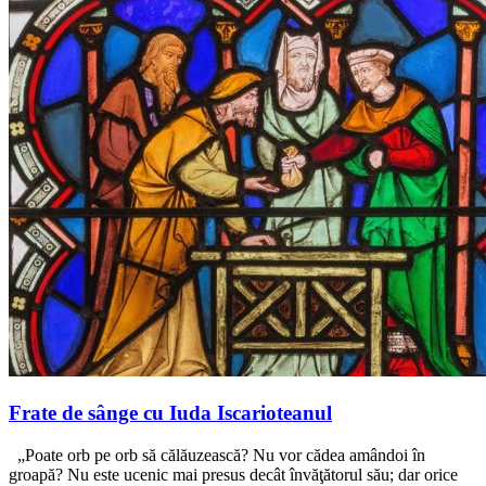
Frate de sânge cu Iuda Iscarioteanul
„Poate orb pe orb să călăuzească? Nu vor cădea amândoi în
groapă? Nu este ucenic mai presus decât învăţătorul său; dar orice