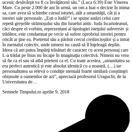
ucenic desăvârşit va fi ca învăţătorul său.” (Luca 6:39) Este Vinerea
Mare. Cu peste 2.000 de ani în urmă, un om a luat o decizie în inima
sa, care avea să schimbe cursul istoriei, atât a umanităţii, cât și a
istoriei sale personale. „Ești o Iudă!” i se spune astăzi celui care
repetă greșelile strămoșului său din Israelul antic. Iuda Iscarioteanul,
căci despre el vorbim, reprezentant al tipologiei isteţului subversiv și
trădător, este condamnat pe vecie să sufere oprobriul istoriei pentru
oricât ar ţine ea. Portretul său a părăsit cercul credincioșilor și a intrat
în mentalul colectiv, unde nimeni nu caută să îl înţeleagă deplin.
Ideea că am putea împărţi trăsături de caracter cu acest personaj care
L-a trădat pe Iisus nu încape în imaginaţia colectivă. Nimeni nu vrea
să fie ca el sau să aibă prieteni ca el. Cu toate acestea, „umanitatea sa
era perfect autentică și este absolut identică cu a noastră, (…) iar
personalitatea sa relevă o condiţie mentală foarte similară conștiinţei
obișnuite a oamenilor de azi”, apreciază profesorul Uraguchi, de la
Universitatea de…
Semnele Timpului.ro
aprilie 9, 2018