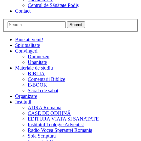
Centrul de Sănătate Podiş
Contact
Submit
Bine ati venit!
Spiritualitate
Convingeri
Dumnezeu
Unanitate
Materiale de studiu
BIBLIA
Comentarii Biblice
E-BOOK
Scoala de sabat
Organizare
Institutii
ADRA Romania
CASE DE ODIHNĂ
EDITURA VIATA SI SANATATE
Institutul Teologic Adventist
Radio Vocea Sperantei Romania
Sola Scriptura