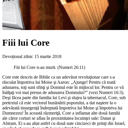
Fiii lui Core
Devoțional zilnic
15 martie 2018
Fiii lui Core n-au murit. (Numeri 26:11)
Core este descris de Biblie ca un adevărat revoluţionar care s-a
răsculat împotriva lui Moise şi Aaron: „Ajunge! Pentru că toată
adunarea, toţi sunt sfinţi şi Domnul este în mijlocul lor. Pentru ce vă
înălţaţi voi mai presus de adunarea Domnului?” (vezi Numeri 16:3).
Deşi făcea parte din familia lui Levi şi slujea la tabernacul, Core, sub
pretextul că este vectorul bunăstării poporului, a dat naştere la o
adevărată insurgenţă îndreptată împotriva lui Moise şi împotriva lui
Dumnezeu! În această răzmeriţă, Core a inflamat alte două familii
ale căror corturi se aflau în proximitatea locuinţei sale: Datan şi
Abiram. Ei s-au aliat astfel cu două sute cincizeci de prinţi din Israel,