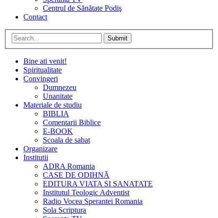
Centrul de Sănătate Podiş
Contact
Submit
Bine ati venit!
Spiritualitate
Convingeri
Dumnezeu
Unanitate
Materiale de studiu
BIBLIA
Comentarii Biblice
E-BOOK
Scoala de sabat
Organizare
Institutii
ADRA Romania
CASE DE ODIHNĂ
EDITURA VIATA SI SANATATE
Institutul Teologic Adventist
Radio Vocea Sperantei Romania
Sola Scriptura