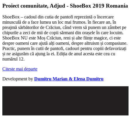
Proiect comunitate, Adjud - ShoeBox 2019 Romania
ShoeBox – cadoul din cutia de pantofi reprezintă o încercare
minusculă de a face lumea un loc mai frumos. în fiecare an, în
preajmă sărbătorilor de Crăciun, când vrem să punem un zâmbet pe
chipurile a zeci de mii de copii sărmani din orașele în care locuim.
ShoeBox NU este Moș Crăciun, reni și alte ființe magice, ci este
despre oameni care ajută alți oameni, despre altruism și compasiune.
Practic, punem în cutii de pantofi, cadouri pentru copiii defavorizați
și ne asigurăm că ajung la ei. Ediția de anul acesta este cea cu
numărul 12.
Citeste mai departe
Development by
Dumitru Marian & Elena Dumitru