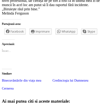
nivel profesional, iar cireașa de pe tort a fost că în ultima mea zi de
muncă în acel loc am putut să îi dau raportul fără incidente.
„Biruiește răul prin bine.”
Melinda Ferguson
Partajează asta:
Facebook
Imprimare
WhatsApp
Skype
Apreciază:
Încarc...
Similare
Binecuvântările din viața mea
Credincioşia lui Dumnezeu
Cernerea
Ai mai putea citi si aceste materiale: