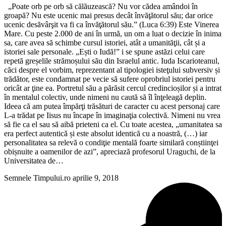
„Poate orb pe orb să călăuzească? Nu vor cădea amândoi în
groapă? Nu este ucenic mai presus decât învăţătorul său; dar orice
ucenic desăvârşit va fi ca învăţătorul său.” (Luca 6:39) Este Vinerea
Mare. Cu peste 2.000 de ani în urmă, un om a luat o decizie în inima
sa, care avea să schimbe cursul istoriei, atât a umanităţii, cât și a
istoriei sale personale. „Ești o Iudă!” i se spune astăzi celui care
repetă greșelile strămoșului său din Israelul antic. Iuda Iscarioteanul,
căci despre el vorbim, reprezentant al tipologiei isteţului subversiv și
trădător, este condamnat pe vecie să sufere oprobriul istoriei pentru
oricât ar ţine ea. Portretul său a părăsit cercul credincioșilor și a intrat
în mentalul colectiv, unde nimeni nu caută să îl înţeleagă deplin.
Ideea că am putea împărţi trăsături de caracter cu acest personaj care
L-a trădat pe Iisus nu încape în imaginaţia colectivă. Nimeni nu vrea
să fie ca el sau să aibă prieteni ca el. Cu toate acestea, „umanitatea sa
era perfect autentică și este absolut identică cu a noastră, (…) iar
personalitatea sa relevă o condiţie mentală foarte similară conștiinţei
obișnuite a oamenilor de azi”, apreciază profesorul Uraguchi, de la
Universitatea de…
Semnele Timpului.ro
aprilie 9, 2018