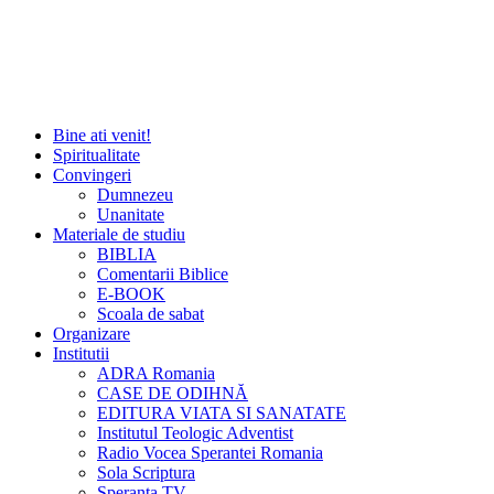
Bine ati venit!
Spiritualitate
Convingeri
Dumnezeu
Unanitate
Materiale de studiu
BIBLIA
Comentarii Biblice
E-BOOK
Scoala de sabat
Organizare
Institutii
ADRA Romania
CASE DE ODIHNĂ
EDITURA VIATA SI SANATATE
Institutul Teologic Adventist
Radio Vocea Sperantei Romania
Sola Scriptura
Speranta TV