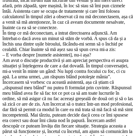
frustrată, încât mi-am luat lucrurile din vestiar și am mers direct
afară, prin zăpadă, spre mașină, în loc să stau să îmi pun cizmele
întâi. Asistenta care se ocupa de tratamente și care îmi folosea
calculatorul în timpul zilei a observat că nu mă deconectasem, așa că
a venit să mă atenționeze, în caz că aveam documente nesalvate,
înainte ca ea să se conecteze.
În timp ce mă deconectam, a intrat directoarea adjunctă. Am
întrebat-o dacă avea un minut să stăm de vorbă. A spus că da și a
închis una dintre ușile biroului, făcându-mi semn să o închid pe
cealaltă. Chiar înainte să mă așez sau să spun ceva mi-a zis:
– E vorba despre [numele asistentei], nu-i așa?
Am avut o discuție productivă și am apreciat perspectiva ei asupra
situației și înțelegerea de care a dat dovadă. În timpul conversației,
mi-a venit în minte un gând: Nu lupți contra focului cu foc, ci cu
apă. La urma urmei, „un răspuns blând potoleşte mânia”.
Încercasem să vorbesc cu această asistentă, așa că știam că
„răspunsul meu blând” nu putea fi formulat prin cuvinte. Răspunsul
meu blând avea fie să fac tot ce pot ca să am toate lucrurile în
ordine, să mă asigur că nu fac aceeași greșeală de două ori și să o las
să zică ce are de zis. Am încercat să o tratez într-un mod profesional,
dar fără să permit ca modul în care ea mă trata să mă facă să mă simt
incompetentă. Mai târziu, puteam decide dacă ceea ce îmi spusese
era corect sau doar îmi căuta nod în papură. Încercam astfel
descopăr ce puteam învăța din fiecare situație. Strategia aceasta a
părut să funcționeze și, încetul cu încetul, am ajuns să comunicăm la