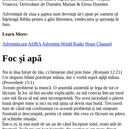
Vrancea. Dezvoltare de Dumitru Marian & Elena Dumitru
Adventiştii de ziua a şaptea sunt devotaţi să-i ajute pe oameni să
înţeleagă Biblia pentru a găsi libertatea, vindecarea şi speranţa în
Isus.
Learn More:
Adventist.org
ADRA
Adventist World Radio
Hope Channel
Foc și apă
Nu te lăsa biruit de rău, ci biruiește răul prin bine. (Romani 12:21)
Un răspuns blând potoleşte mânia, dar o vorbă aspră aţâţă mânia.
(Proverbele 15:1)
Aveam probleme la muncă. O anumită asistentă se lega de tot ce
făceam. În loc să îmi asculte explicațiile, ea mă corecta într-un mod
care mă făcea să mă simt incompetentă. Nu avea niciodată o părere
bună despre mine și nici nu mă ajuta să devin mai bună. Trecuseră
luni de când mă confruntam cu această problemă și mă simțeam
frustrată și descurajată, pentru că nimic din ceea ce făceam nu părea
să schimbe situația.
Într-o zi, la mai mult de un an de când începuse totul, eram atât de