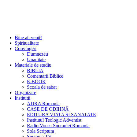
Bine ati venit!
Spiritualitate
Convingeri
Dumnezeu
Unanitate
Materiale de studiu
BIBLIA
Comentarii Biblice
E-BOOK
Scoala de sabat
Organizare
Institutii
ADRA Romania
CASE DE ODIHNĂ
EDITURA VIATA SI SANATATE
Institutul Teologic Adventist
Radio Vocea Sperantei Romania
Sola Scriptura
Speranta TV