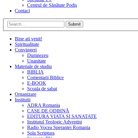
Centrul de Sănătate Podiş
Contact
Submit
Bine ati venit!
Spiritualitate
Convingeri
Dumnezeu
Unanitate
Materiale de studiu
BIBLIA
Comentarii Biblice
E-BOOK
Scoala de sabat
Organizare
Institutii
ADRA Romania
CASE DE ODIHNĂ
EDITURA VIATA SI SANATATE
Institutul Teologic Adventist
Radio Vocea Sperantei Romania
Sola Scriptura