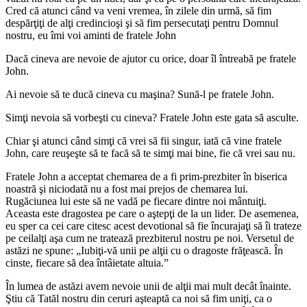
Cred că atunci când va veni vremea, în zilele din urmă, să fim
despărţiţi de alţi credincioşi şi să fim persecutaţi pentru Domnul
nostru, eu îmi voi aminti de fratele John
Dacă cineva are nevoie de ajutor cu orice, doar îl întreabă pe fratele
John.
Ai nevoie să te ducă cineva cu maşina? Sună-l pe fratele John.
Simţi nevoia să vorbeşti cu cineva? Fratele John este gata să asculte.
Chiar şi atunci când simţi că vrei să fii singur, iată că vine fratele
John, care reuşeşte să te facă să te simţi mai bine, fie că vrei sau nu.
Fratele John a acceptat chemarea de a fi prim-prezbiter în biserica
noastră şi niciodată nu a fost mai prejos de chemarea lui.
Rugăciunea lui este să ne vadă pe fiecare dintre noi mântuiţi.
Aceasta este dragostea pe care o aştepţi de la un lider. De asemenea,
eu sper ca cei care citesc acest devotional să fie încurajaţi să îi trateze
pe ceilalţi aşa cum ne tratează prezbiterul nostru pe noi. Versetul de
astăzi ne spune: „Iubiţi-vă unii pe alţii cu o dragoste frăţească. În
cinste, fiecare să dea întâietate altuia.”
În lumea de astăzi avem nevoie unii de alţii mai mult decât înainte.
Ştiu că Tatăl nostru din ceruri aşteaptă ca noi să fim uniţi, ca o