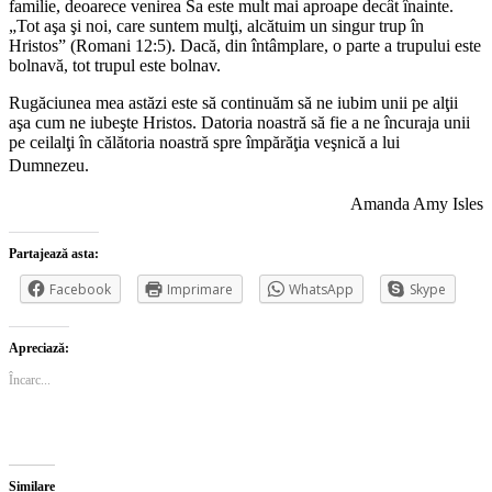
familie, deoarece venirea Sa este mult mai aproape decât înainte.
„Tot aşa şi noi, care suntem mulţi, alcătuim un singur trup în
Hristos” (Romani 12:5). Dacă, din întâmplare, o parte a trupului este
bolnavă, tot trupul este bolnav.
Rugăciunea mea astăzi este să continuăm să ne iubim unii pe alţii
aşa cum ne iubeşte Hristos. Datoria noastră să fie a ne încuraja unii
pe ceilalţi în călătoria noastră spre împărăţia veşnică a lui
Dumnezeu.
Amanda Amy Isles
Partajează asta:
Facebook
Imprimare
WhatsApp
Skype
Apreciază:
Încarc...
Similare