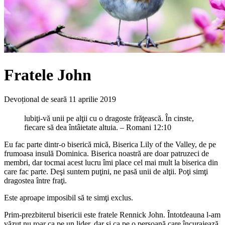
Fratele John
Devoțional de seară
11 aprilie 2019
lubiţi-vă unii pe alţii cu o dragoste frăţească. În cinste,
fiecare să dea întâietate altuia. – Romani 12:10
Eu fac parte dintr-o biserică mică, Biserica Lily of the Valley, de pe
frumoasa insulă Dominica. Biserica noastră are doar patruzeci de
membri, dar tocmai acest lucru îmi place cel mai mult la biserica din
care fac parte. Deşi suntem puţini, ne pasă unii de alţii. Poţi simţi
dragostea între fraţi.
Este aproape imposibil să te simţi exclus.
Prim-prezbiterul bisericii este fratele Rennick John. Întotdeauna l-am
văzut nu roar ca pe un lider, dar şi ca pe o persoană care încurajează.