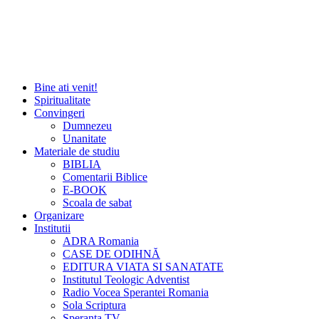
Bine ati venit!
Spiritualitate
Convingeri
Dumnezeu
Unanitate
Materiale de studiu
BIBLIA
Comentarii Biblice
E-BOOK
Scoala de sabat
Organizare
Institutii
ADRA Romania
CASE DE ODIHNĂ
EDITURA VIATA SI SANATATE
Institutul Teologic Adventist
Radio Vocea Sperantei Romania
Sola Scriptura
Speranta TV