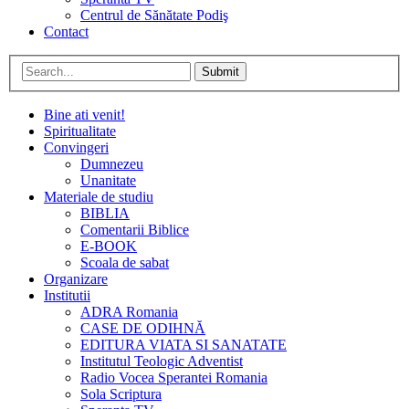
Centrul de Sănătate Podiş
Contact
Submit
Bine ati venit!
Spiritualitate
Convingeri
Dumnezeu
Unanitate
Materiale de studiu
BIBLIA
Comentarii Biblice
E-BOOK
Scoala de sabat
Organizare
Institutii
ADRA Romania
CASE DE ODIHNĂ
EDITURA VIATA SI SANATATE
Institutul Teologic Adventist
Radio Vocea Sperantei Romania
Sola Scriptura