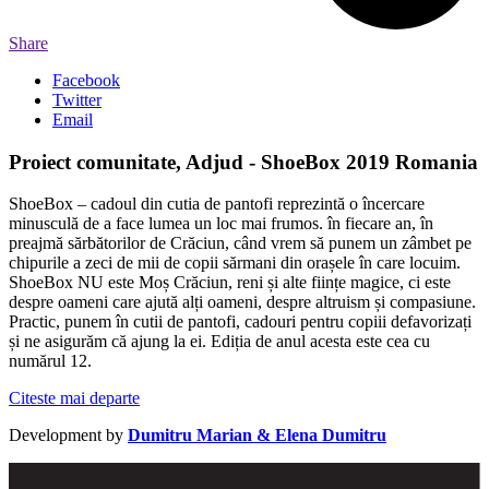
Share
Facebook
Twitter
Email
Proiect comunitate, Adjud - ShoeBox 2019 Romania
ShoeBox – cadoul din cutia de pantofi reprezintă o încercare
minusculă de a face lumea un loc mai frumos. în fiecare an, în
preajmă sărbătorilor de Crăciun, când vrem să punem un zâmbet pe
chipurile a zeci de mii de copii sărmani din orașele în care locuim.
ShoeBox NU este Moș Crăciun, reni și alte ființe magice, ci este
despre oameni care ajută alți oameni, despre altruism și compasiune.
Practic, punem în cutii de pantofi, cadouri pentru copiii defavorizați
și ne asigurăm că ajung la ei. Ediția de anul acesta este cea cu
numărul 12.
Citeste mai departe
Development by
Dumitru Marian & Elena Dumitru