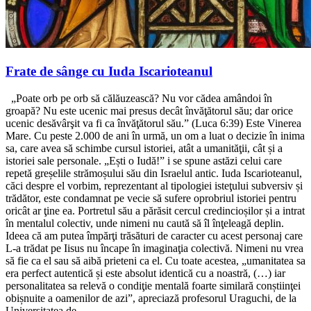
Frate de sânge cu Iuda Iscarioteanul
„Poate orb pe orb să călăuzească? Nu vor cădea amândoi în
groapă? Nu este ucenic mai presus decât învăţătorul său; dar orice
ucenic desăvârşit va fi ca învăţătorul său.” (Luca 6:39) Este Vinerea
Mare. Cu peste 2.000 de ani în urmă, un om a luat o decizie în inima
sa, care avea să schimbe cursul istoriei, atât a umanităţii, cât și a
istoriei sale personale. „Ești o Iudă!” i se spune astăzi celui care
repetă greșelile strămoșului său din Israelul antic. Iuda Iscarioteanul,
căci despre el vorbim, reprezentant al tipologiei isteţului subversiv și
trădător, este condamnat pe vecie să sufere oprobriul istoriei pentru
oricât ar ţine ea. Portretul său a părăsit cercul credincioșilor și a intrat
în mentalul colectiv, unde nimeni nu caută să îl înţeleagă deplin.
Ideea că am putea împărţi trăsături de caracter cu acest personaj care
L-a trădat pe Iisus nu încape în imaginaţia colectivă. Nimeni nu vrea
să fie ca el sau să aibă prieteni ca el. Cu toate acestea, „umanitatea sa
era perfect autentică și este absolut identică cu a noastră, (…) iar
personalitatea sa relevă o condiţie mentală foarte similară conștiinţei
obișnuite a oamenilor de azi”, apreciază profesorul Uraguchi, de la
Universitatea de…