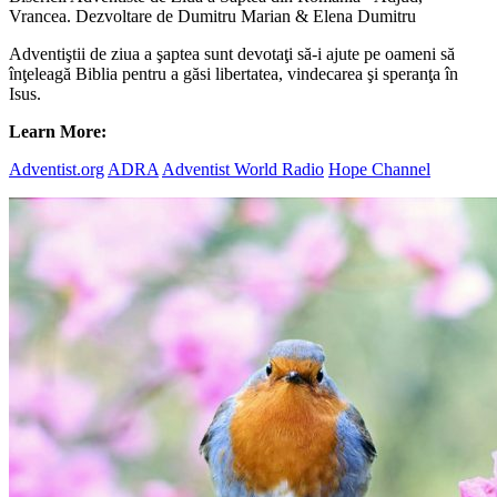
Vrancea. Dezvoltare de Dumitru Marian & Elena Dumitru
Adventiştii de ziua a şaptea sunt devotaţi să-i ajute pe oameni să
înţeleagă Biblia pentru a găsi libertatea, vindecarea şi speranţa în
Isus.
Learn More:
Adventist.org
ADRA
Adventist World Radio
Hope Channel