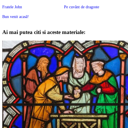
Fratele John
Pe cuvânt de dragoste
Bun venit acasă!
Ai mai putea citi si aceste materiale: