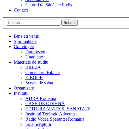
Centrul de Sănătate Podiş
Contact
Submit
Bine ati venit!
Spiritualitate
Convingeri
Dumnezeu
Unanitate
Materiale de studiu
BIBLIA
Comentarii Biblice
E-BOOK
Scoala de sabat
Organizare
Institutii
ADRA Romania
CASE DE ODIHNĂ
EDITURA VIATA SI SANATATE
Institutul Teologic Adventist
Radio Vocea Sperantei Romania
Sola Scriptura