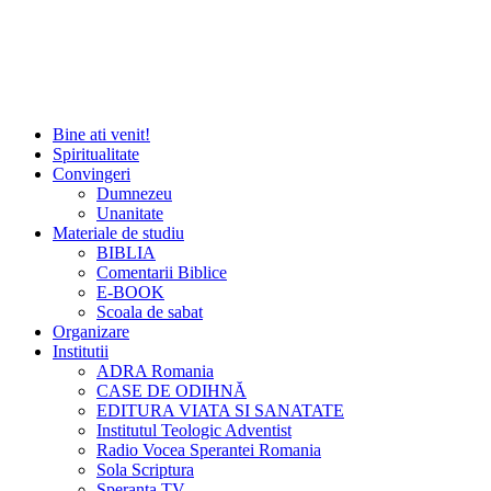
Bine ati venit!
Spiritualitate
Convingeri
Dumnezeu
Unanitate
Materiale de studiu
BIBLIA
Comentarii Biblice
E-BOOK
Scoala de sabat
Organizare
Institutii
ADRA Romania
CASE DE ODIHNĂ
EDITURA VIATA SI SANATATE
Institutul Teologic Adventist
Radio Vocea Sperantei Romania
Sola Scriptura
Speranta TV