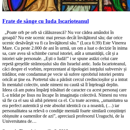
Frate de sânge cu Iuda Iscarioteanul
„Poate orb pe orb să călăuzească? Nu vor cădea amândoi în
groapă? Nu este ucenic mai presus decât învăţătorul său; dar orice
ucenic desăvârşit va fi ca învăţătorul său.” (Luca 6:39) Este Vinerea
Mare. Cu peste 2.000 de ani în urmă, un om a luat o decizie în inima
sa, care avea să schimbe cursul istoriei, atât a umanităţii, cât și a
istoriei sale personale. „Ești o Iudă!” i se spune astăzi celui care
repetă greșelile strămoșului său din Israelul antic. Iuda Iscarioteanul,
căci despre el vorbim, reprezentant al tipologiei isteţului subversiv și
trădător, este condamnat pe vecie să sufere oprobriul istoriei pentru
oricât ar ţine ea. Portretul său a părăsit cercul credincioșilor și a intrat
în mentalul colectiv, unde nimeni nu caută să îl înţeleagă deplin.
Ideea că am putea împărţi trăsături de caracter cu acest personaj care
L-a trădat pe Iisus nu încape în imaginaţia colectivă. Nimeni nu vrea
să fie ca el sau să aibă prieteni ca el. Cu toate acestea, „umanitatea sa
era perfect autentică și este absolut identică cu a noastră, (…) iar
personalitatea sa relevă o condiţie mentală foarte similară conștiinţei
obișnuite a oamenilor de azi”, apreciază profesorul Uraguchi, de la
Universitatea de…