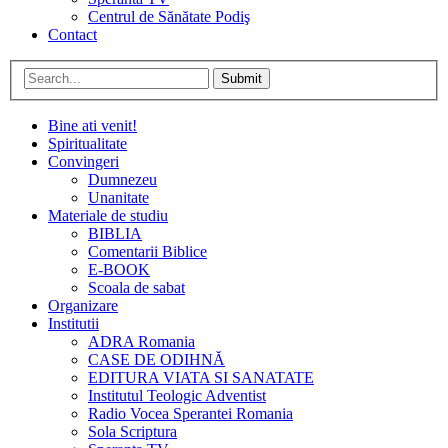
Centrul de Sănătate Podiş
Contact
Submit
Bine ati venit!
Spiritualitate
Convingeri
Dumnezeu
Unanitate
Materiale de studiu
BIBLIA
Comentarii Biblice
E-BOOK
Scoala de sabat
Organizare
Institutii
ADRA Romania
CASE DE ODIHNĂ
EDITURA VIATA SI SANATATE
Institutul Teologic Adventist
Radio Vocea Sperantei Romania
Sola Scriptura