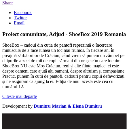
Share
Facebook
Twitter
Email
Proiect comunitate, Adjud - ShoeBox 2019 Romania
ShoeBox – cadoul din cutia de pantofi reprezintă o încercare
minusculă de a face lumea un loc mai frumos. în fiecare an, în
preajmă sărbătorilor de Crăciun, când vrem să punem un zâmbet pe
chipurile a zeci de mii de copii sărmani din orașele în care locuim.
ShoeBox NU este Moș Crăciun, reni și alte ființe magice, ci este
despre oameni care ajută alți oameni, despre altruism și compasiune.
Practic, punem în cutii de pantofi, cadouri pentru copiii defavorizați
și ne asigurăm că ajung la ei. Ediția de anul acesta este cea cu
numărul 12.
Citeste mai departe
Development by
Dumitru Marian & Elena Dumitru