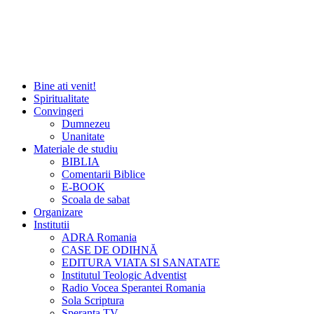
Bine ati venit!
Spiritualitate
Convingeri
Dumnezeu
Unanitate
Materiale de studiu
BIBLIA
Comentarii Biblice
E-BOOK
Scoala de sabat
Organizare
Institutii
ADRA Romania
CASE DE ODIHNĂ
EDITURA VIATA SI SANATATE
Institutul Teologic Adventist
Radio Vocea Sperantei Romania
Sola Scriptura
Speranta TV