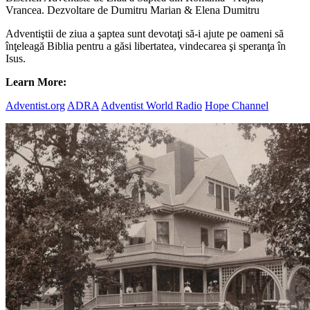
Vrancea. Dezvoltare de Dumitru Marian & Elena Dumitru
Adventiştii de ziua a şaptea sunt devotaţi să-i ajute pe oameni să
înţeleagă Biblia pentru a găsi libertatea, vindecarea şi speranţa în
Isus.
Learn More:
Adventist.org
ADRA
Adventist World Radio
Hope Channel