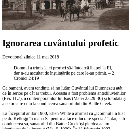
Ignorarea cuvântului profetic
Devoțional zilnice
11 mai 2018
Domnul a trimis la ei proroci să-i întoarcă înapoi la El,
dar n-au ascultat de înştiinţările pe care le-au primit. – 2
Cronici 24:19
Ca oameni, avem tendinţa să nu luăm Cuvântul lui Dumnezeu atât
de în serios pe cât ar trebui. Aceasta a fost problema antediluvienilor
(Evr. 11:7), a contemporanilor lui Isus (Matei 23:29-36) şi totodată şi
a celor care erau la conducerea sanatoriului din Battle Creek.
La începutul anilor 1900, Ellen White a afirmat că „Domnul l-a luat
pe dr. Kellogg în mâna Sa pentru a face o lucrare specială”, dar, sub
conducerea sa, sanatoriul din Battle Creek îşi pierdea acum
identitatea de la început (Ms. 6, 1900). În 18 februarie 1902,