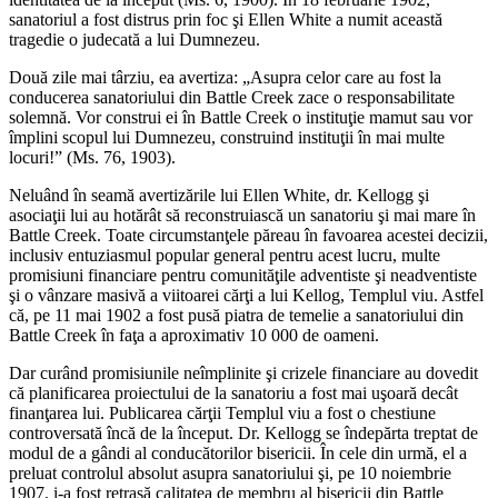
sanatoriul a fost distrus prin foc şi Ellen White a numit această
tragedie o judecată a lui Dumnezeu.
Două zile mai târziu, ea avertiza: „Asupra celor care au fost la
conducerea sanatoriului din Battle Creek zace o responsabilitate
solemnă. Vor construi ei în Battle Creek o instituţie mamut sau vor
împlini scopul lui Dumnezeu, construind instituţii în mai multe
locuri!” (Ms. 76, 1903).
Neluând în seamă avertizările lui Ellen White, dr. Kellogg şi
asociaţii lui au hotărât să reconstruiască un sanatoriu şi mai mare în
Battle Creek. Toate circumstanţele păreau în favoarea acestei decizii,
inclusiv entuziasmul popular general pentru acest lucru, multe
promisiuni financiare pentru comunităţile adventiste şi neadventiste
şi o vânzare masivă a viitoarei cărţi a lui Kellog, Templul viu. Astfel
că, pe 11 mai 1902 a fost pusă piatra de temelie a sanatoriului din
Battle Creek în faţa a aproximativ 10 000 de oameni.
Dar curând promisiunile neîmplinite şi crizele financiare au dovedit
că planificarea proiectului de la sanatoriu a fost mai uşoară decât
finanţarea lui. Publicarea cărţii Templul viu a fost o chestiune
controversată încă de la început. Dr. Kellogg se îndepărta treptat de
modul de a gândi al conducătorilor bisericii. În cele din urmă, el a
preluat controlul absolut asupra sanatoriului şi, pe 10 noiembrie
1907, i-a fost retrasă calitatea de membru al bisericii din Battle