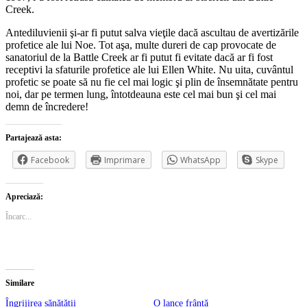
Creek.
Antediluvienii şi-ar fi putut salva vieţile dacă ascultau de avertizările
profetice ale lui Noe. Tot aşa, multe dureri de cap provocate de
sanatoriul de la Battle Creek ar fi putut fi evitate dacă ar fi fost
receptivi la sfaturile profetice ale lui Ellen White. Nu uita, cuvântul
profetic se poate să nu fie cel mai logic şi plin de însemnătate pentru
noi, dar pe termen lung, întotdeauna este cel mai bun şi cel mai
demn de încredere!
Partajează asta:
Facebook
Imprimare
WhatsApp
Skype
Apreciază:
Încarc...
Similare
Îngrijirea sănătății
O lance frântă