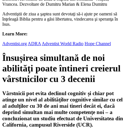
Vrancea. Dezvoltare de Dumitru Marian & Elena Dumitru
Adventiştii de ziua a şaptea sunt devotaţi să-i ajute pe oameni să
înţeleagă Biblia pentru a găsi libertatea, vindecarea şi speranţa în
Isus.
Learn More:
Adventist.org
ADRA
Adventist World Radio
Hope Channel
Însușirea simultană de noi
abilităţi poate întineri creierul
vârstnicilor cu 3 decenii
Vârstnicii pot evita declinul cognitiv și chiar pot
atinge un nivel al abilităţilor cognitive similar cu cel
al adulţilor cu 30 de ani mai tineri decât ei, dacă
deprind simultan mai multe competenţe noi – a
concluzionat un studiu efectuat de Universitatea din
California, campusul Riverside (UCR).