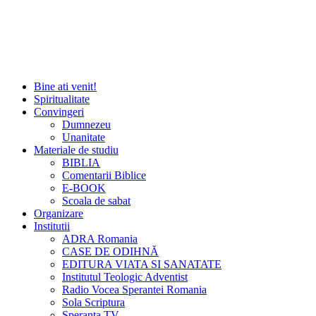
Bine ati venit!
Spiritualitate
Convingeri
Dumnezeu
Unanitate
Materiale de studiu
BIBLIA
Comentarii Biblice
E-BOOK
Scoala de sabat
Organizare
Institutii
ADRA Romania
CASE DE ODIHNĂ
EDITURA VIATA SI SANATATE
Institutul Teologic Adventist
Radio Vocea Sperantei Romania
Sola Scriptura
Speranta TV