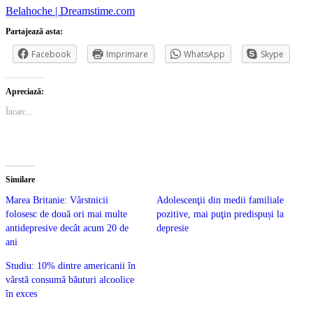
Belahoche | Dreamstime.com
Partajează asta:
Facebook
Imprimare
WhatsApp
Skype
Apreciază:
Încarc...
Similare
Marea Britanie: Vârstnicii
Adolescenţii din medii familiale
folosesc de două ori mai multe
pozitive, mai puţin predispuși la
antidepresive decât acum 20 de
depresie
ani
Studiu: 10% dintre americanii în
vârstă consumă băuturi alcoolice
în exces