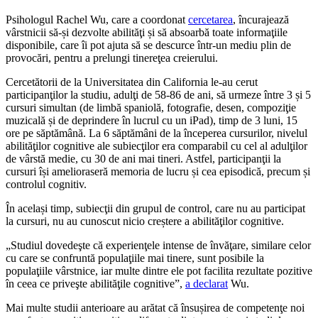
Psihologul Rachel Wu, care a coordonat
cercetarea
, încurajează
vârstnicii să-și dezvolte abilităţi și să absoarbă toate informaţiile
disponibile, care îi pot ajuta să se descurce într-un mediu plin de
provocări, pentru a prelungi tinereţea creierului.
Cercetătorii de la Universitatea din California le-au cerut
participanţilor la studiu, adulţi de 58-86 de ani, să urmeze între 3 și 5
cursuri simultan (de limbă spaniolă, fotografie, desen, compoziţie
muzicală și de deprindere în lucrul cu un iPad), timp de 3 luni, 15
ore pe săptămână. La 6 săptămâni de la începerea cursurilor, nivelul
abilităţilor cognitive ale subiecţilor era comparabil cu cel al adulţilor
de vârstă medie, cu 30 de ani mai tineri. Astfel, participanţii la
cursuri își amelioraseră memoria de lucru și cea episodică, precum și
controlul cognitiv.
În același timp, subiecţii din grupul de control, care nu au participat
la cursuri, nu au cunoscut nicio creștere a abilităţilor cognitive.
„Studiul dovedeşte că experienţele intense de învăţare, similare celor
cu care se confruntă populaţiile mai tinere, sunt posibile la
populaţiile vârstnice, iar multe dintre ele pot facilita rezultate pozitive
în ceea ce priveşte abilităţile cognitive
”,
a declarat
Wu.
Mai multe studii anterioare au arătat că însușirea de competenţe noi