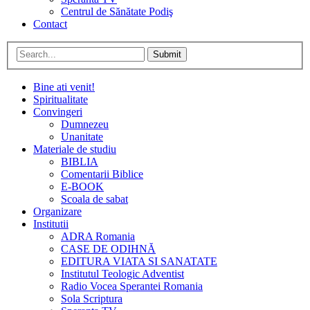
Centrul de Sănătate Podiş
Contact
Submit
Bine ati venit!
Spiritualitate
Convingeri
Dumnezeu
Unanitate
Materiale de studiu
BIBLIA
Comentarii Biblice
E-BOOK
Scoala de sabat
Organizare
Institutii
ADRA Romania
CASE DE ODIHNĂ
EDITURA VIATA SI SANATATE
Institutul Teologic Adventist
Radio Vocea Sperantei Romania
Sola Scriptura