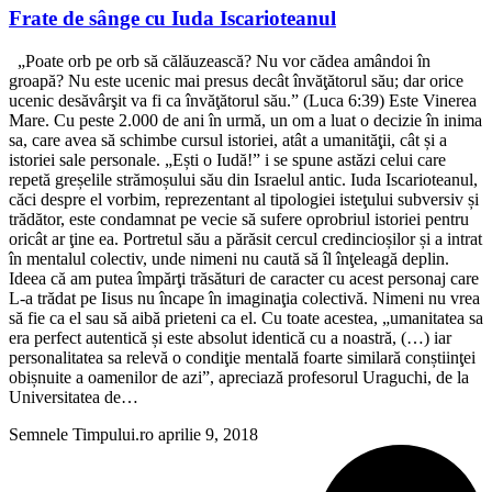
Frate de sânge cu Iuda Iscarioteanul
„Poate orb pe orb să călăuzească? Nu vor cădea amândoi în
groapă? Nu este ucenic mai presus decât învăţătorul său; dar orice
ucenic desăvârşit va fi ca învăţătorul său.” (Luca 6:39) Este Vinerea
Mare. Cu peste 2.000 de ani în urmă, un om a luat o decizie în inima
sa, care avea să schimbe cursul istoriei, atât a umanităţii, cât și a
istoriei sale personale. „Ești o Iudă!” i se spune astăzi celui care
repetă greșelile strămoșului său din Israelul antic. Iuda Iscarioteanul,
căci despre el vorbim, reprezentant al tipologiei isteţului subversiv și
trădător, este condamnat pe vecie să sufere oprobriul istoriei pentru
oricât ar ţine ea. Portretul său a părăsit cercul credincioșilor și a intrat
în mentalul colectiv, unde nimeni nu caută să îl înţeleagă deplin.
Ideea că am putea împărţi trăsături de caracter cu acest personaj care
L-a trădat pe Iisus nu încape în imaginaţia colectivă. Nimeni nu vrea
să fie ca el sau să aibă prieteni ca el. Cu toate acestea, „umanitatea sa
era perfect autentică și este absolut identică cu a noastră, (…) iar
personalitatea sa relevă o condiţie mentală foarte similară conștiinţei
obișnuite a oamenilor de azi”, apreciază profesorul Uraguchi, de la
Universitatea de…
Semnele Timpului.ro
aprilie 9, 2018