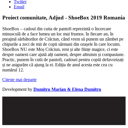
Twitter
Email
Proiect comunitate, Adjud - ShoeBox 2019 Romania
ShoeBox – cadoul din cutia de pantofi reprezintă o încercare
minusculă de a face lumea un loc mai frumos. în fiecare an, în
preajmă sărbătorilor de Crăciun, când vrem să punem un zâmbet pe
chipurile a zeci de mii de copii sărmani din orașele în care locuim.
ShoeBox NU este Moș Crăciun, reni și alte ființe magice, ci este
despre oameni care ajută alți oameni, despre altruism și compasiune.
Practic, punem în cutii de pantofi, cadouri pentru copiii defavorizați
și ne asigurăm că ajung la ei. Ediția de anul acesta este cea cu
numărul 12.
Citeste mai departe
Development by
Dumitru Marian & Elena Dumitru