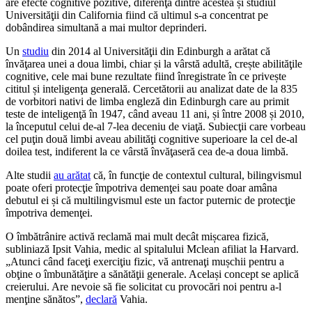
are efecte cognitive pozitive, diferenţa dintre acestea și studiul
Universităţii din California fiind că ultimul s-a concentrat pe
dobândirea simultană a mai multor deprinderi.
Un
studiu
din 2014 al Universităţii din Edinburgh a arătat că
învăţarea unei a doua limbi, chiar și la vârstă adultă, crește abilităţile
cognitive, cele mai bune rezultate fiind înregistrate în ce privește
cititul și inteligenţa generală. Cercetătorii au analizat date de la 835
de vorbitori nativi de limba engleză din Edinburgh care au primit
teste de inteligenţă în 1947, când aveau 11 ani, și între 2008 și 2010,
la începutul celui de-al 7-lea deceniu de viaţă. Subiecţii care vorbeau
cel puţin două limbi aveau abilităţi cognitive superioare la cel de-al
doilea test, indiferent la ce vârstă învăţaseră cea de-a doua limbă.
Alte studii
au arătat
că, în funcţie de contextul cultural, bilingvismul
poate oferi protecţie împotriva demenţei sau poate doar amâna
debutul ei și că multilingvismul este un factor puternic de protecţie
împotriva demenţei.
O îmbătrânire activă reclamă mai mult decât mișcarea fizică,
subliniază Ipsit Vahia, medic al spitalului Mclean afiliat la Harvard.
„Atunci când faceţi exerciţiu fizic, vă antrenaţi mușchii pentru a
obţine o îmbunătăţire a sănătăţii generale. Același concept se aplică
creierului. Are nevoie să fie solicitat cu provocări noi pentru a-l
menţine sănătos”,
declară
Vahia.