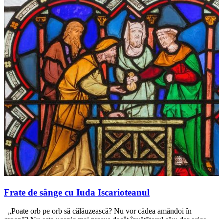
Frate de sânge cu Iuda Iscarioteanul
„Poate orb pe orb să călăuzească? Nu vor cădea amândoi în