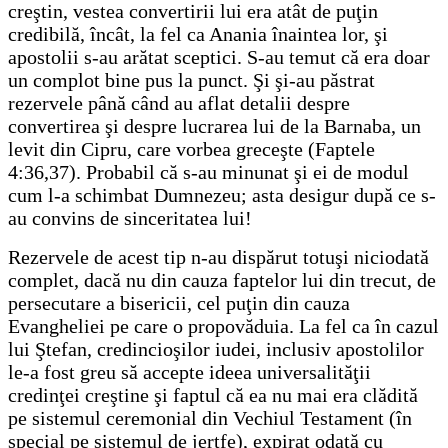
creştin, vestea convertirii lui era atât de puţin
credibilă, încât, la fel ca Anania înaintea lor, şi
apostolii s-au arătat sceptici. S-au temut că era doar
un complot bine pus la punct. Şi şi-au păstrat
rezervele până când au aflat detalii despre
convertirea şi despre lucrarea lui de la Barnaba, un
levit din Cipru, care vorbea greceşte (Faptele
4:36,37). Probabil că s-au minunat şi ei de modul
cum l-a schimbat Dumnezeu; asta desigur după ce s-
au convins de sinceritatea lui!
Rezervele de acest tip n-au dispărut totuşi niciodată
complet, dacă nu din cauza faptelor lui din trecut, de
persecutare a bisericii, cel puţin din cauza
Evangheliei pe care o propovăduia. La fel ca în cazul
lui Ştefan, credincioşilor iudei, inclusiv apostolilor
le-a fost greu să accepte ideea universalităţii
credinţei creştine şi faptul că ea nu mai era clădită
pe sistemul ceremonial din Vechiul Testament (în
special pe sistemul de jertfe), expirat odată cu