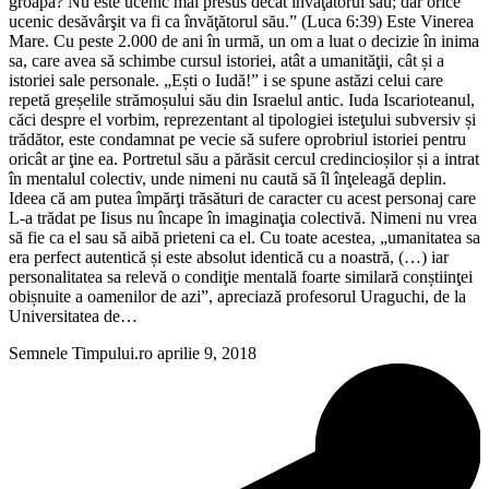
groapă? Nu este ucenic mai presus decât învăţătorul său; dar orice
ucenic desăvârşit va fi ca învăţătorul său.” (Luca 6:39) Este Vinerea
Mare. Cu peste 2.000 de ani în urmă, un om a luat o decizie în inima
sa, care avea să schimbe cursul istoriei, atât a umanităţii, cât și a
istoriei sale personale. „Ești o Iudă!” i se spune astăzi celui care
repetă greșelile strămoșului său din Israelul antic. Iuda Iscarioteanul,
căci despre el vorbim, reprezentant al tipologiei isteţului subversiv și
trădător, este condamnat pe vecie să sufere oprobriul istoriei pentru
oricât ar ţine ea. Portretul său a părăsit cercul credincioșilor și a intrat
în mentalul colectiv, unde nimeni nu caută să îl înţeleagă deplin.
Ideea că am putea împărţi trăsături de caracter cu acest personaj care
L-a trădat pe Iisus nu încape în imaginaţia colectivă. Nimeni nu vrea
să fie ca el sau să aibă prieteni ca el. Cu toate acestea, „umanitatea sa
era perfect autentică și este absolut identică cu a noastră, (…) iar
personalitatea sa relevă o condiţie mentală foarte similară conștiinţei
obișnuite a oamenilor de azi”, apreciază profesorul Uraguchi, de la
Universitatea de…
Semnele Timpului.ro
aprilie 9, 2018