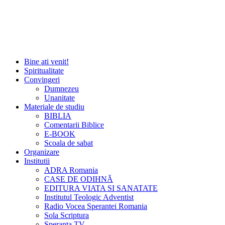
Bine ati venit!
Spiritualitate
Convingeri
Dumnezeu
Unanitate
Materiale de studiu
BIBLIA
Comentarii Biblice
E-BOOK
Scoala de sabat
Organizare
Institutii
ADRA Romania
CASE DE ODIHNĂ
EDITURA VIATA SI SANATATE
Institutul Teologic Adventist
Radio Vocea Sperantei Romania
Sola Scriptura
Speranta TV