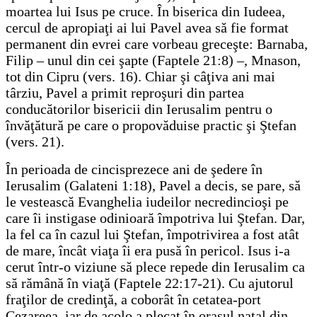
moartea lui Isus pe cruce. În biserica din Iudeea,
cercul de apropiaţi ai lui Pavel avea să fie format
permanent din evrei care vorbeau greceşte: Barnaba,
Filip – unul din cei şapte (Faptele 21:8) –, Mnason,
tot din Cipru (vers. 16). Chiar şi câţiva ani mai
târziu, Pavel a primit reproşuri din partea
conducătorilor bisericii din Ierusalim pentru o
învăţătură pe care o propovăduise practic şi Ştefan
(vers. 21).
În perioada de cincisprezece ani de şedere în
Ierusalim (Galateni 1:18), Pavel a decis, se pare, să
le vestească Evanghelia iudeilor necredincioşi pe
care îi instigase odinioară împotriva lui Ştefan. Dar,
la fel ca în cazul lui Ştefan, împotrivirea a fost atât
de mare, încât viaţa îi era pusă în pericol. Isus i-a
cerut într-o viziune să plece repede din Ierusalim ca
să rămână în viaţă (Faptele 22:17-21). Cu ajutorul
fraţilor de credinţă, a coborât în cetatea-port
Cezareea, iar de acolo a plecat în oraşul natal din