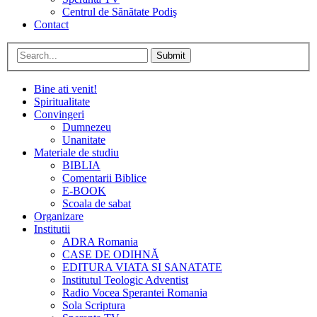
Centrul de Sănătate Podiş
Contact
Submit
Bine ati venit!
Spiritualitate
Convingeri
Dumnezeu
Unanitate
Materiale de studiu
BIBLIA
Comentarii Biblice
E-BOOK
Scoala de sabat
Organizare
Institutii
ADRA Romania
CASE DE ODIHNĂ
EDITURA VIATA SI SANATATE
Institutul Teologic Adventist
Radio Vocea Sperantei Romania
Sola Scriptura