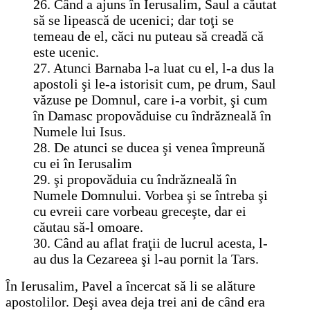
26. Când a ajuns în Ierusalim, Saul a căutat
să se lipească de ucenici; dar toţi se
temeau de el, căci nu puteau să creadă că
este ucenic.
27. Atunci Barnaba l-a luat cu el, l-a dus la
apostoli şi le-a istorisit cum, pe drum, Saul
văzuse pe Domnul, care i-a vorbit, şi cum
în Damasc propovăduise cu îndrăzneală în
Numele lui Isus.
28. De atunci se ducea şi venea împreună
cu ei în Ierusalim
29. şi propovăduia cu îndrăzneală în
Numele Domnului. Vorbea şi se întreba şi
cu evreii care vorbeau greceşte, dar ei
căutau să-l omoare.
30. Când au aflat fraţii de lucrul acesta, l-
au dus la Cezareea şi l-au pornit la Tars.
În Ierusalim, Pavel a încercat să li se alăture
apostolilor. Deşi avea deja trei ani de când era