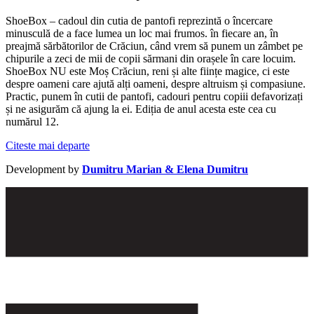
ShoeBox – cadoul din cutia de pantofi reprezintă o încercare
minusculă de a face lumea un loc mai frumos. în fiecare an, în
preajmă sărbătorilor de Crăciun, când vrem să punem un zâmbet pe
chipurile a zeci de mii de copii sărmani din orașele în care locuim.
ShoeBox NU este Moș Crăciun, reni și alte ființe magice, ci este
despre oameni care ajută alți oameni, despre altruism și compasiune.
Practic, punem în cutii de pantofi, cadouri pentru copiii defavorizați
și ne asigurăm că ajung la ei. Ediția de anul acesta este cea cu
numărul 12.
Citeste mai departe
Development by
Dumitru Marian & Elena Dumitru