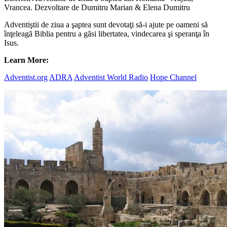
Vrancea. Dezvoltare de Dumitru Marian & Elena Dumitru
Adventiştii de ziua a şaptea sunt devotaţi să-i ajute pe oameni să
înţeleagă Biblia pentru a găsi libertatea, vindecarea şi speranţa în
Isus.
Learn More:
Adventist.org
ADRA
Adventist World Radio
Hope Channel