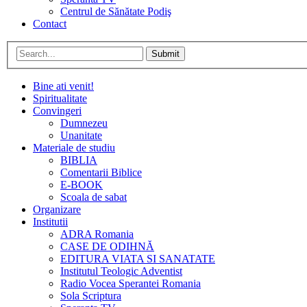
Centrul de Sănătate Podiş
Contact
Submit
Bine ati venit!
Spiritualitate
Convingeri
Dumnezeu
Unanitate
Materiale de studiu
BIBLIA
Comentarii Biblice
E-BOOK
Scoala de sabat
Organizare
Institutii
ADRA Romania
CASE DE ODIHNĂ
EDITURA VIATA SI SANATATE
Institutul Teologic Adventist
Radio Vocea Sperantei Romania
Sola Scriptura