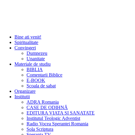
Bine ati venit!
Spiritualitate
Convingeri
Dumnezeu
Unanitate
Materiale de studiu
BIBLIA
Comentarii Biblice
E-BOOK
Scoala de sabat
Organizare
Institutii
ADRA Romania
CASE DE ODIHNĂ
EDITURA VIATA SI SANATATE
Institutul Teologic Adventist
Radio Vocea Sperantei Romania
Sola Scriptura
Speranta TV