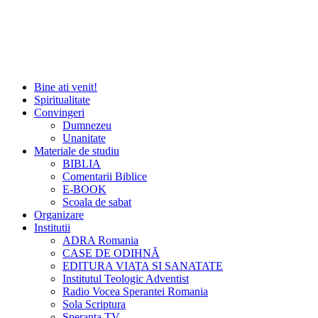
Bine ati venit!
Spiritualitate
Convingeri
Dumnezeu
Unanitate
Materiale de studiu
BIBLIA
Comentarii Biblice
E-BOOK
Scoala de sabat
Organizare
Institutii
ADRA Romania
CASE DE ODIHNĂ
EDITURA VIATA SI SANATATE
Institutul Teologic Adventist
Radio Vocea Sperantei Romania
Sola Scriptura
Speranta TV