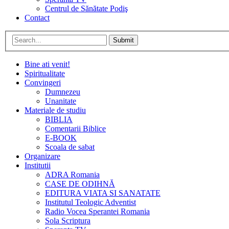
Centrul de Sănătate Podiş
Contact
Submit
Bine ati venit!
Spiritualitate
Convingeri
Dumnezeu
Unanitate
Materiale de studiu
BIBLIA
Comentarii Biblice
E-BOOK
Scoala de sabat
Organizare
Institutii
ADRA Romania
CASE DE ODIHNĂ
EDITURA VIATA SI SANATATE
Institutul Teologic Adventist
Radio Vocea Sperantei Romania
Sola Scriptura