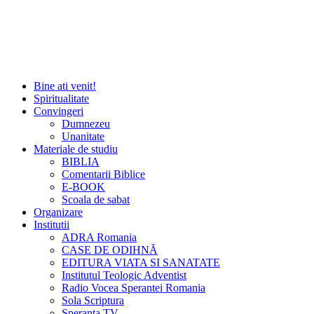
Bine ati venit!
Spiritualitate
Convingeri
Dumnezeu
Unanitate
Materiale de studiu
BIBLIA
Comentarii Biblice
E-BOOK
Scoala de sabat
Organizare
Institutii
ADRA Romania
CASE DE ODIHNĂ
EDITURA VIATA SI SANATATE
Institutul Teologic Adventist
Radio Vocea Sperantei Romania
Sola Scriptura
Speranta TV