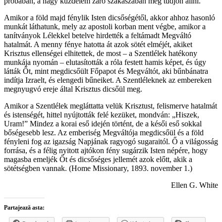
próbában, a nagy küzdelem záró szakaszában meg tudjon állni.
Amikor a föld majd fénylik Isten dicsőségétől, akkor ahhoz hasonló
munkát láthatunk, mely az apostoli korban ment végbe, amikor a
tanítványok Lélekkel betelve hirdették a feltámadt Megváltó
hatalmát. A menny fénye hatotta át azok sötét elméjét, akiket
Krisztus ellenségei elhitettek, de most – a Szentlélek hatékony
munkája nyomán – elutasították a róla festett hamis képet, és úgy
látták Őt, mint megdicsőült Főpapot és Megváltót, aki bűnbánatra
indítja Izraelt, és elengedi bűneiket. A Szentléleknek az embereken
megnyugvó ereje által Krisztus dicsőül meg.
Amikor a Szentlélek megláttatta velük Krisztust, felismerve hatalmát
és istenségét, hittel nyújtották felé kezüket, mondván: „Hiszek,
Uram!” Mindez a korai eső idején történt, de a késői eső sokkal
bőségesebb lesz. Az emberiség Megváltója megdicsőül és a föld
fényleni fog az igazság Napjának ragyogó sugaraitól. Ő a világosság
forrása, és a félig nyitott ajtókon fény sugárzik Isten népére, hogy
magasba emeljék Őt és dicsőséges jellemét azok előtt, akik a
sötétségben vannak. (Home Missionary, 1893. november 1.)
Ellen G. White
Partajează asta: