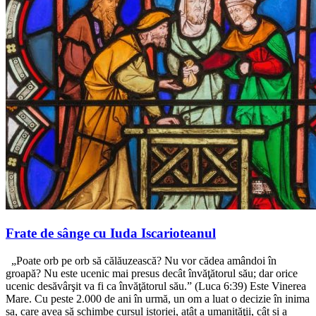
Frate de sânge cu Iuda Iscarioteanul
„Poate orb pe orb să călăuzească? Nu vor cădea amândoi în
groapă? Nu este ucenic mai presus decât învăţătorul său; dar orice
ucenic desăvârşit va fi ca învăţătorul său.” (Luca 6:39) Este Vinerea
Mare. Cu peste 2.000 de ani în urmă, un om a luat o decizie în inima
sa, care avea să schimbe cursul istoriei, atât a umanităţii, cât și a