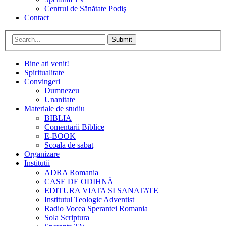
Centrul de Sănătate Podiş
Contact
Submit
Bine ati venit!
Spiritualitate
Convingeri
Dumnezeu
Unanitate
Materiale de studiu
BIBLIA
Comentarii Biblice
E-BOOK
Scoala de sabat
Organizare
Institutii
ADRA Romania
CASE DE ODIHNĂ
EDITURA VIATA SI SANATATE
Institutul Teologic Adventist
Radio Vocea Sperantei Romania
Sola Scriptura