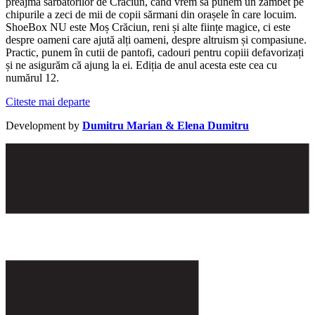
preajmă sărbătorilor de Crăciun, când vrem să punem un zâmbet pe
chipurile a zeci de mii de copii sărmani din orașele în care locuim.
ShoeBox NU este Moș Crăciun, reni și alte ființe magice, ci este
despre oameni care ajută alți oameni, despre altruism și compasiune.
Practic, punem în cutii de pantofi, cadouri pentru copiii defavorizați
și ne asigurăm că ajung la ei. Ediția de anul acesta este cea cu
numărul 12.
Citeste mai departe
Development by
Dumitru Marian & Elena Dumitru