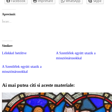
Facebook
Imprimare
WhatsApp
Skype
Apreciază:
Încarc...
Similare
Lélekkel betöltve
A Szentlélek együtt utazik a
missziónárusokkal
A Szentlélek együtt utazik a
missziónárusokkal
Ai mai putea citi si aceste materiale: