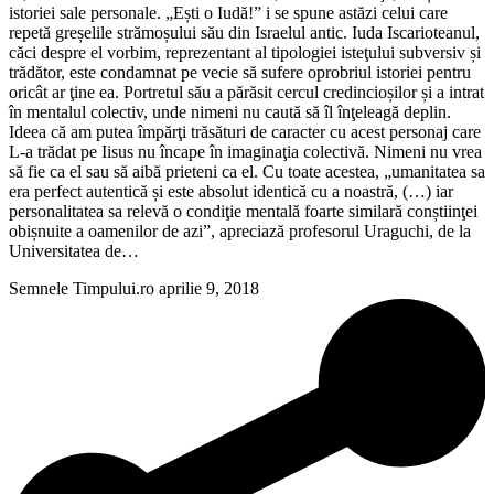
istoriei sale personale. „Ești o Iudă!” i se spune astăzi celui care
repetă greșelile strămoșului său din Israelul antic. Iuda Iscarioteanul,
căci despre el vorbim, reprezentant al tipologiei isteţului subversiv și
trădător, este condamnat pe vecie să sufere oprobriul istoriei pentru
oricât ar ţine ea. Portretul său a părăsit cercul credincioșilor și a intrat
în mentalul colectiv, unde nimeni nu caută să îl înţeleagă deplin.
Ideea că am putea împărţi trăsături de caracter cu acest personaj care
L-a trădat pe Iisus nu încape în imaginaţia colectivă. Nimeni nu vrea
să fie ca el sau să aibă prieteni ca el. Cu toate acestea, „umanitatea sa
era perfect autentică și este absolut identică cu a noastră, (…) iar
personalitatea sa relevă o condiţie mentală foarte similară conștiinţei
obișnuite a oamenilor de azi”, apreciază profesorul Uraguchi, de la
Universitatea de…
Semnele Timpului.ro
aprilie 9, 2018