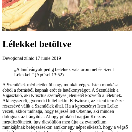
Lélekkel betöltve
Devoțional zilnic
17 iunie 2019
„A tanítványok pedig betelnek vala örömmel és Szent
Lélekkel.” (ApCsel 13:52)
A Szentlélek mérhetetlenül nagy munkát végez. Isten munkásai
ebből a forrásból kapnak erőt és hatékonyságot. A Szentlélek a
Vigasztaló, aki Krisztus személyes jelenlétét közvetíti a léleknek.
Aki egyszerű, gyermeki hittel tekint Krisztusra, az isteni természet
részesévé válik a Szentlélek által. Ha a keresztényt Isten Lelke
vezeti, akkor tudhatja, hogy teljessé lett Őbenne, aki minden
dolognak az irányítója. Ahogy pünkösd napján Krisztus
megdicsőíttetett, úgy dicsőüljön meg újra az evangélium
munkájának befejezésekor, amikor egy népet elkészít, hogy a végső