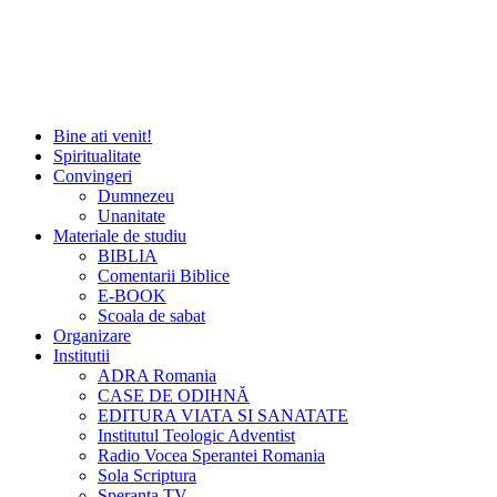
Bine ati venit!
Spiritualitate
Convingeri
Dumnezeu
Unanitate
Materiale de studiu
BIBLIA
Comentarii Biblice
E-BOOK
Scoala de sabat
Organizare
Institutii
ADRA Romania
CASE DE ODIHNĂ
EDITURA VIATA SI SANATATE
Institutul Teologic Adventist
Radio Vocea Sperantei Romania
Sola Scriptura
Speranta TV