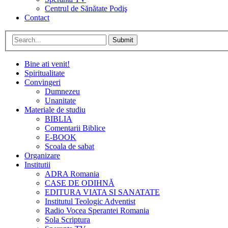
Centrul de Sănătate Podiş
Contact
Submit
Bine ati venit!
Spiritualitate
Convingeri
Dumnezeu
Unanitate
Materiale de studiu
BIBLIA
Comentarii Biblice
E-BOOK
Scoala de sabat
Organizare
Institutii
ADRA Romania
CASE DE ODIHNĂ
EDITURA VIATA SI SANATATE
Institutul Teologic Adventist
Radio Vocea Sperantei Romania
Sola Scriptura