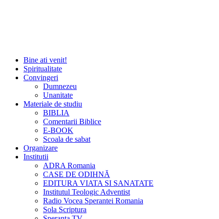
Bine ati venit!
Spiritualitate
Convingeri
Dumnezeu
Unanitate
Materiale de studiu
BIBLIA
Comentarii Biblice
E-BOOK
Scoala de sabat
Organizare
Institutii
ADRA Romania
CASE DE ODIHNĂ
EDITURA VIATA SI SANATATE
Institutul Teologic Adventist
Radio Vocea Sperantei Romania
Sola Scriptura
Speranta TV