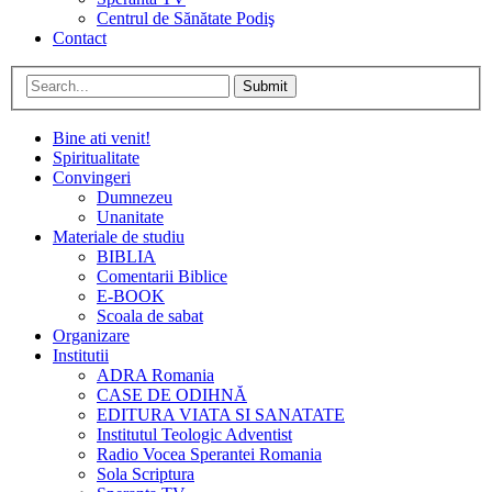
Centrul de Sănătate Podiş
Contact
Submit
Bine ati venit!
Spiritualitate
Convingeri
Dumnezeu
Unanitate
Materiale de studiu
BIBLIA
Comentarii Biblice
E-BOOK
Scoala de sabat
Organizare
Institutii
ADRA Romania
CASE DE ODIHNĂ
EDITURA VIATA SI SANATATE
Institutul Teologic Adventist
Radio Vocea Sperantei Romania
Sola Scriptura