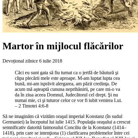
Martor în mijlocul flăcărilor
Devoțional zilnice
6 iulie 2018
Căci eu sunt gata să fiu turnat ca o jertfă de băutură şi
clipa plecării mele este aproape. M-am luptat lupta cea
bună, mi-am isprăvit alergarea, am păzit credinţa. De
acum mă aşteaptă cununa neprihănirii, pe care mi-o va
da în ziua aceea Domnul, Judecătorul cel drept. Şi nu
numai mie, ci şi tuturor celor ce vor fi iubit venirea Lui.
– 2 Timotei 4:6-8
Să ne imaginăm că vizităm oraşul imperial Konstanz (în sudul
Germaniei) la începutul lui iulie 1415. Populaţia oraşului a crescut
semnificativ datorită faimosului Conciliu de la Konstanz (1414–
1418), prin care se intenţiona (1) clarificarea problemelor între cei