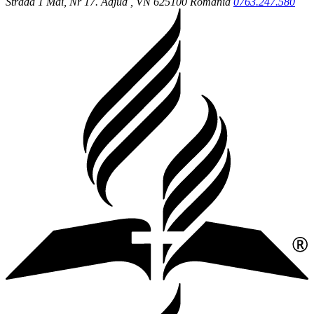
Strada 1 Mai, Nr 17.
Adjud
, VN
625100
Romania
0763.247.580