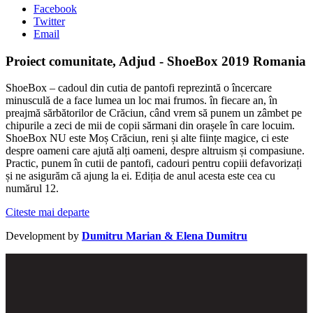
Facebook
Twitter
Email
Proiect comunitate, Adjud - ShoeBox 2019 Romania
ShoeBox – cadoul din cutia de pantofi reprezintă o încercare
minusculă de a face lumea un loc mai frumos. în fiecare an, în
preajmă sărbătorilor de Crăciun, când vrem să punem un zâmbet pe
chipurile a zeci de mii de copii sărmani din orașele în care locuim.
ShoeBox NU este Moș Crăciun, reni și alte ființe magice, ci este
despre oameni care ajută alți oameni, despre altruism și compasiune.
Practic, punem în cutii de pantofi, cadouri pentru copiii defavorizați
și ne asigurăm că ajung la ei. Ediția de anul acesta este cea cu
numărul 12.
Citeste mai departe
Development by
Dumitru Marian & Elena Dumitru