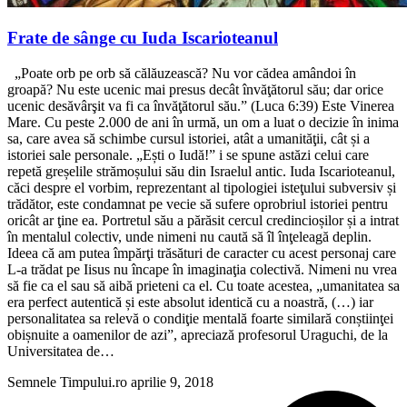
Frate de sânge cu Iuda Iscarioteanul
„Poate orb pe orb să călăuzească? Nu vor cădea amândoi în
groapă? Nu este ucenic mai presus decât învăţătorul său; dar orice
ucenic desăvârşit va fi ca învăţătorul său.” (Luca 6:39) Este Vinerea
Mare. Cu peste 2.000 de ani în urmă, un om a luat o decizie în inima
sa, care avea să schimbe cursul istoriei, atât a umanităţii, cât și a
istoriei sale personale. „Ești o Iudă!” i se spune astăzi celui care
repetă greșelile strămoșului său din Israelul antic. Iuda Iscarioteanul,
căci despre el vorbim, reprezentant al tipologiei isteţului subversiv și
trădător, este condamnat pe vecie să sufere oprobriul istoriei pentru
oricât ar ţine ea. Portretul său a părăsit cercul credincioșilor și a intrat
în mentalul colectiv, unde nimeni nu caută să îl înţeleagă deplin.
Ideea că am putea împărţi trăsături de caracter cu acest personaj care
L-a trădat pe Iisus nu încape în imaginaţia colectivă. Nimeni nu vrea
să fie ca el sau să aibă prieteni ca el. Cu toate acestea, „umanitatea sa
era perfect autentică și este absolut identică cu a noastră, (…) iar
personalitatea sa relevă o condiţie mentală foarte similară conștiinţei
obișnuite a oamenilor de azi”, apreciază profesorul Uraguchi, de la
Universitatea de…
Semnele Timpului.ro
aprilie 9, 2018