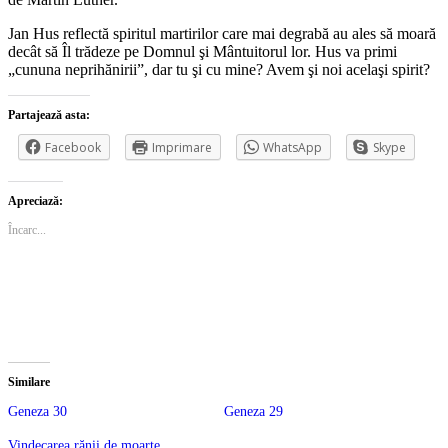
Jan Hus reflectă spiritul martirilor care mai degrabă au ales să moară
decât să Îl trădeze pe Domnul şi Mântuitorul lor. Hus va primi
„cununa neprihănirii”, dar tu şi cu mine? Avem şi noi acelaşi spirit?
Partajează asta:
Facebook
Imprimare
WhatsApp
Skype
Apreciază:
Încarc...
Similare
Geneza 30
Geneza 29
Vindecarea rănii de moarte