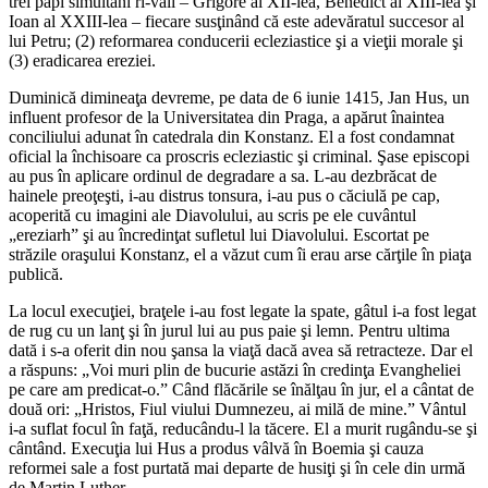
trei papi simultani ri-vali – Grigore al XII-lea, Benedict al XIII-lea şi
Ioan al XXIII-lea – fiecare susţinând că este adevăratul succesor al
lui Petru; (2) reformarea conducerii ecleziastice şi a vieţii morale şi
(3) eradicarea ereziei.
Duminică dimineaţa devreme, pe data de 6 iunie 1415, Jan Hus, un
influent profesor de la Universitatea din Praga, a apărut înaintea
conciliului adunat în catedrala din Konstanz. El a fost condamnat
oficial la închisoare ca proscris ecleziastic şi criminal. Şase episcopi
au pus în aplicare ordinul de degradare a sa. L-au dezbrăcat de
hainele preoţeşti, i-au distrus tonsura, i-au pus o căciulă pe cap,
acoperită cu imagini ale Diavolului, au scris pe ele cuvântul
„ereziarh” şi au încredinţat sufletul lui Diavolului. Escortat pe
străzile oraşului Konstanz, el a văzut cum îi erau arse cărţile în piaţa
publică.
La locul execuţiei, braţele i-au fost legate la spate, gâtul i-a fost legat
de rug cu un lanţ şi în jurul lui au pus paie şi lemn. Pentru ultima
dată i s-a oferit din nou şansa la viaţă dacă avea să retracteze. Dar el
a răspuns: „Voi muri plin de bucurie astăzi în credinţa Evangheliei
pe care am predicat-o.” Când flăcările se înălţau în jur, el a cântat de
două ori: „Hristos, Fiul viului Dumnezeu, ai milă de mine.” Vântul
i-a suflat focul în faţă, reducându-l la tăcere. El a murit rugându-se şi
cântând. Execuţia lui Hus a produs vâlvă în Boemia şi cauza
reformei sale a fost purtată mai departe de husiţi şi în cele din urmă
de Martin Luther.