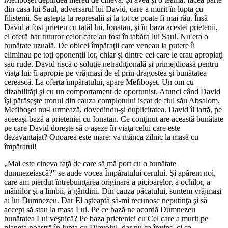
din casa lui Saul, adversarul lui David, care a murit în lupta cu
filistenii. Se aştepta la represalii şi la tot ce poate fi mai rău. Însă
David a fost prieten cu tatăl lui, Ionatan, şi în baza acestei prietenii,
el oferă har tuturor celor care au fost în tabăra lui Saul. Nu era o
bunătate uzuală. De obicei împăraţii care veneau la putere îi
eliminau pe toţi oponenţii lor, chiar şi dintre cei care le erau apropiaţi
sau rude. David riscă o soluţie netradiţională şi primejdioasă pentru
viaţa lui: îi apropie pe vrăjmaşi de el prin dragostea şi bunătatea
cerească. La oferta împăratului, apare Mefiboşet. Un om cu
dizabilităţi şi cu un comportament de oportunist. Atunci când David
îşi părăseşte tronul din cauza complotului iscat de fiul său Absalom,
Mefiboşet nu-l urmează, dovedindu-şi duplicitatea. David îl iartă, pe
aceeaşi bază a prieteniei cu Ionatan. Ce conţinut are această bunătate
pe care David doreşte să o aşeze în viaţa celui care este
dezavantajat? Onoarea este mare: va mânca zilnic la masă cu
împăratul!
„Mai este cineva faţă de care să mă port cu o bunătate
dumnezeiască?” se aude vocea Împăratului cerului. Şi apărem noi,
care am pierdut întrebuinţarea originară a picioarelor, a ochilor, a
mâinilor şi a limbii, a gândirii. Din cauza păcatului, suntem vrăjmaşi
ai lui Dumnezeu. Dar El aşteaptă să-mi recunosc neputinţa şi să
accept să stau la masa Lui. Pe ce bază ne acordă Dumnezeu
bunătatea Lui veşnică? Pe baza prieteniei cu Cel care a murit pe
planeta noastră în lupta cu Diavolul, dar nu ca învins, ci ca