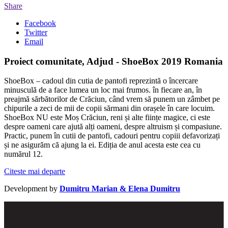
Share
Facebook
Twitter
Email
Proiect comunitate, Adjud - ShoeBox 2019 Romania
ShoeBox – cadoul din cutia de pantofi reprezintă o încercare
minusculă de a face lumea un loc mai frumos. în fiecare an, în
preajmă sărbătorilor de Crăciun, când vrem să punem un zâmbet pe
chipurile a zeci de mii de copii sărmani din orașele în care locuim.
ShoeBox NU este Moș Crăciun, reni și alte ființe magice, ci este
despre oameni care ajută alți oameni, despre altruism și compasiune.
Practic, punem în cutii de pantofi, cadouri pentru copiii defavorizați
și ne asigurăm că ajung la ei. Ediția de anul acesta este cea cu
numărul 12.
Citeste mai departe
Development by
Dumitru Marian & Elena Dumitru