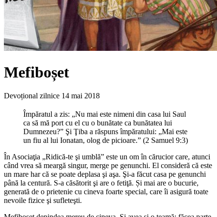
Mefiboșet
Devoțional zilnice
14 mai 2018
Împăratul a zis: „Nu mai este nimeni din casa lui Saul
ca să mă port cu el cu o bunătate ca bunătatea lui
Dumnezeu?” Şi Ţiba a răspuns împăratului: „Mai este
un fiu al lui Ionatan, olog de picioare.” (2 Samuel 9:3)
În Asociaţia „Ridică-te şi umblă” este un om în cărucior care, atunci
când vrea să meargă singur, merge pe genunchi. El consideră că este
un mare har că se poate deplasa şi aşa. Şi-a făcut casa pe genunchi
până la centură. S-a căsătorit şi are o fetiţă. Și mai are o bucurie,
generată de o prietenie cu cineva foarte special, care îi asigură toate
nevoile fizice şi sufleteşti.
Mefiboşet depindea mereu de cineva. Și avea și o teamă: făcea parte