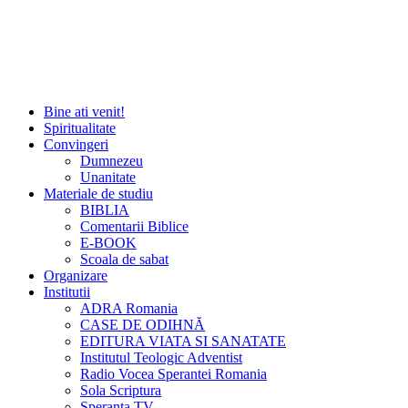
Bine ati venit!
Spiritualitate
Convingeri
Dumnezeu
Unanitate
Materiale de studiu
BIBLIA
Comentarii Biblice
E-BOOK
Scoala de sabat
Organizare
Institutii
ADRA Romania
CASE DE ODIHNĂ
EDITURA VIATA SI SANATATE
Institutul Teologic Adventist
Radio Vocea Sperantei Romania
Sola Scriptura
Speranta TV