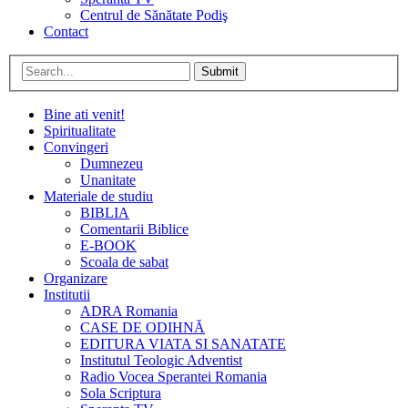
Centrul de Sănătate Podiş
Contact
Submit
Bine ati venit!
Spiritualitate
Convingeri
Dumnezeu
Unanitate
Materiale de studiu
BIBLIA
Comentarii Biblice
E-BOOK
Scoala de sabat
Organizare
Institutii
ADRA Romania
CASE DE ODIHNĂ
EDITURA VIATA SI SANATATE
Institutul Teologic Adventist
Radio Vocea Sperantei Romania
Sola Scriptura