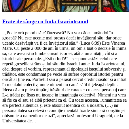
Frate de sânge cu Iuda Iscarioteanul
„Poate orb pe orb să călăuzească? Nu vor cădea amândoi în
groapă? Nu este ucenic mai presus decât învăţătorul său; dar orice
ucenic desăvârşit va fi ca învăţătorul său.” (Luca 6:39) Este Vinerea
Mare. Cu peste 2.000 de ani în urmă, un om a luat o decizie în inima
sa, care avea să schimbe cursul istoriei, atât a umanităţii, cât și a
istoriei sale personale. „Ești o Iudă!” i se spune astăzi celui care
repetă greșelile strămoșului său din Israelul antic. Iuda Iscarioteanul,
căci despre el vorbim, reprezentant al tipologiei isteţului subversiv și
trădător, este condamnat pe vecie să sufere oprobriul istoriei pentru
oricât ar ţine ea. Portretul său a părăsit cercul credincioșilor și a intrat
în mentalul colectiv, unde nimeni nu caută să îl înţeleagă deplin.
Ideea că am putea împărţi trăsături de caracter cu acest personaj care
L-a trădat pe Iisus nu încape în imaginaţia colectivă. Nimeni nu vrea
să fie ca el sau să aibă prieteni ca el. Cu toate acestea, „umanitatea sa
era perfect autentică și este absolut identică cu a noastră, (…) iar
personalitatea sa relevă o condiţie mentală foarte similară conștiinţei
obișnuite a oamenilor de azi”, apreciază profesorul Uraguchi, de la
Universitatea de…