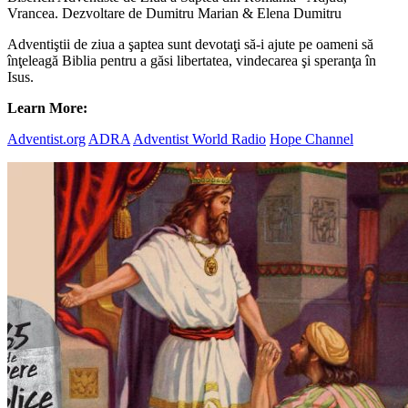
Vrancea. Dezvoltare de Dumitru Marian & Elena Dumitru
Adventiştii de ziua a şaptea sunt devotaţi să-i ajute pe oameni să
înţeleagă Biblia pentru a găsi libertatea, vindecarea şi speranţa în
Isus.
Learn More:
Adventist.org
ADRA
Adventist World Radio
Hope Channel