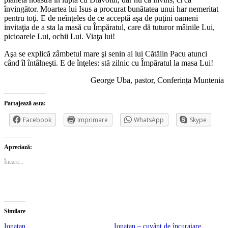
învingător. Moartea lui Isus a procurat bunătatea unui har nemeritat
pentru toţi. E de neînţeles de ce acceptă aşa de puţini oameni
invitaţia de a sta la masă cu Împăratul, care dă tuturor mâinile Lui,
picioarele Lui, ochii Lui. Viaţa lui!
Aşa se explică zâmbetul mare şi senin al lui Cătălin Pacu atunci
când îl întâlneşti. E de înţeles: stă zilnic cu Împăratul la masa Lui!
George Uba, pastor, Conferința Muntenia
Partajează asta:
Facebook
Imprimare
WhatsApp
Skype
Apreciază:
Încarc...
Similare
Ionatan
Ionatan – cuvânt de încurajare