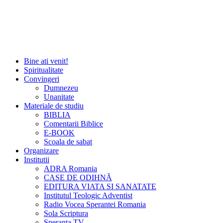
Bine ati venit!
Spiritualitate
Convingeri
Dumnezeu
Unanitate
Materiale de studiu
BIBLIA
Comentarii Biblice
E-BOOK
Scoala de sabat
Organizare
Institutii
ADRA Romania
CASE DE ODIHNĂ
EDITURA VIATA SI SANATATE
Institutul Teologic Adventist
Radio Vocea Sperantei Romania
Sola Scriptura
Speranta TV