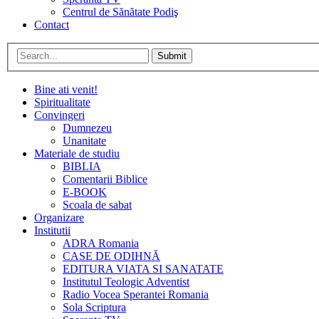
Centrul de Sănătate Podiş
Contact
Submit
Bine ati venit!
Spiritualitate
Convingeri
Dumnezeu
Unanitate
Materiale de studiu
BIBLIA
Comentarii Biblice
E-BOOK
Scoala de sabat
Organizare
Institutii
ADRA Romania
CASE DE ODIHNĂ
EDITURA VIATA SI SANATATE
Institutul Teologic Adventist
Radio Vocea Sperantei Romania
Sola Scriptura